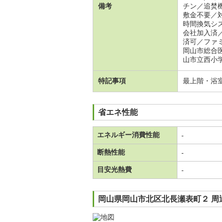
備考
チン／追焚
敷金不要／
時間換気シ
会社加入済
済可／ファ
岡山市総合
山市立西小
特記事項
最上階・浴
省エネ性能
エネルギー消費性能
-
断熱性能
-
目安光熱費
-
岡山県岡山市北区北長瀬表町２ 周