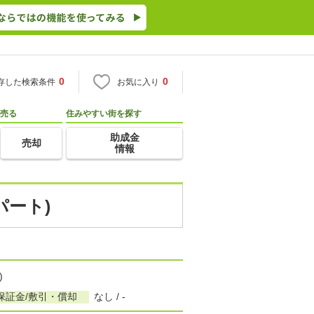
0
0
存した検索条件
お気に入り
売る
住みやすい街を探す
助成金
売却
情報
パート)
)
保証金/敷引・償却
なし / -