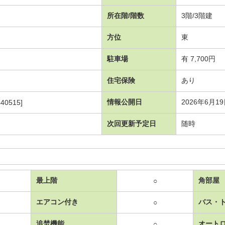
所在階/階数
3階/3階建
方位
東
駐車場
有 7,700円
住宅保険
あり
情報公開日
2026年6月1
40515]
次回更新予定日
随時
最上階
角部屋
○
エアコン付き
バス・
○
追焚機能
オート
○