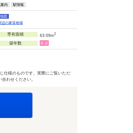
換案内
駅情報
地図
周辺の家賃相場
専有面積
2
63.09m
築年数
新築
じ仕様のものです。実際にご覧いただ
い合わせください。