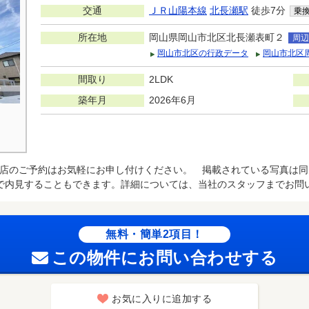
交通
ＪＲ山陽本線
北長瀬駅
徒歩7分
乗
所在地
岡山県岡山市北区北長瀬表町２
周辺
岡山市北区の行政データ
岡山市北区
間取り
2LDK
築年月
2026年6月
店のご予約はお気軽にお申し付けください。 掲載されている写真は同
で内見することもできます。詳細については、当社のスタッフまでお問
無料・簡単2項目！
この物件にお問い合わせする
お気に入りに追加する