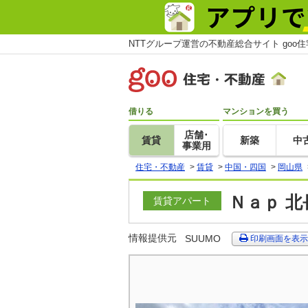
NTTグループ運営の不動産総合サイト goo
借りる
マンションを買う
店舗･
賃貸
新築
中
事業用
住宅・不動産
>
賃貸
>
中国・四国
>
岡山県
Ｎａｐ 北
賃貸アパート
情報提供元
SUUMO
印刷画面を表示