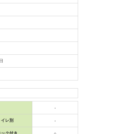
9日
-
トイレ別
-
ロック付き
○