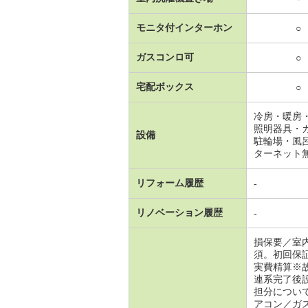
モニタ付インターホン
○
ガスコンロ可
○
宅配ボックス
○
冷房・暖房
照明器具・
設備
駐輪場・風
ターネット
リフォーム履歴
-
リノベーション履歴
-
損保要／室
須。初回保
実費精算※
連系完了後
担分につい
アコン／ガ