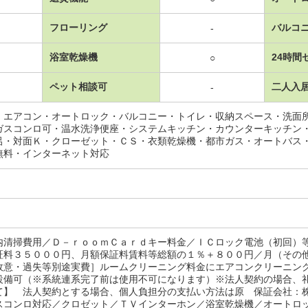
フローリング
バルコ
-
浴室乾燥機
24時間
○
ペット相談可
二人入
-
・エアコン・オートロック・バルコニー・トイレ・収納スペース・洗面
ガスコンロ可・温水洗浄便座・システムキッチン・カウンターキッチン
呂・対面Ｋ・クローゼット・ＣＳ・衣類乾燥機・都市ガス・オートバス
無料・インターネット対応
内清掃費用／Ｄ－ｒｏｏｍＣａｒｄキー料金／ＩＣロック電池（初回）
証料３５０００円、月額保証料賃料等総額の１％＋８００円／月（その
故意・過失等別途実費］ルームクリーニング料金にエアコンクリーニン
設備可（※系統連系完了前は使用不可になります）※法人契約の場合、
て】 法人契約とする場合、個人負担分の支払い方法は原 保証会社：
スコンロ対応／クロゼット／ＴＶインターホン／浴室乾燥機／オートロ