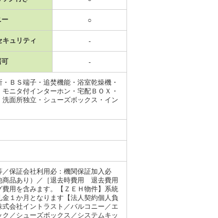
ニー
○
セキュリティ
-
居可
-
所・ＢＳ端子・追焚機能・浴室乾燥機・
・モニタ付インターホン・宅配ＢＯＸ・
・洗面所独立・シューズボックス・イン
等／保証会社利用必：機関保証加入必
他商品あり）／［退去時費用 退去費用
グ費用を含みます。【ＺＥＨ物件】系統
礼金１か月となります【法人契約個人負
株式会社イントラスト／バルコニー／エ
ック／シューズボックス／システムキッ