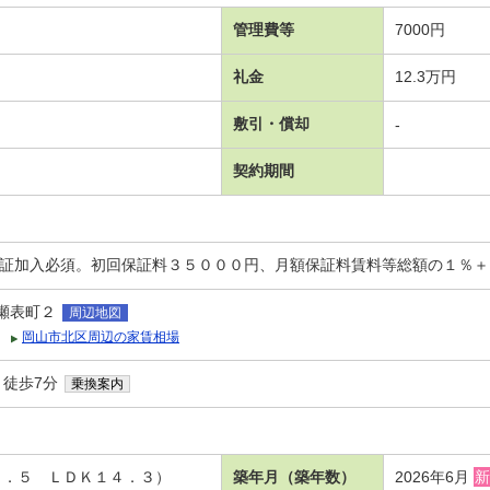
管理費等
7000円
礼金
12.3万円
敷引・償却
-
契約期間
保証加入必須。初回保証料３５０００円、月額保証料賃料等総額の１％
瀬表町２
周辺地図
岡山市北区周辺の家賃相場
 徒歩7分
乗換案内
４．５ ＬＤＫ１４．３）
築年月（築年数）
2026年6月
新