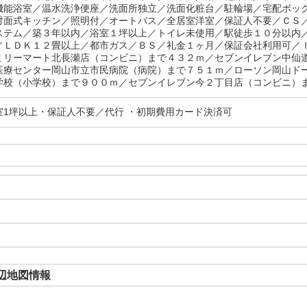
機能浴室／温水洗浄便座／洗面所独立／洗面化粧台／駐輪場／宅配ボッ
対面式キッチン／照明付／オートバス／全居室洋室／保証人不要／ＣＳ
ステム／築３年以内／浴室１坪以上／トイレ未使用／駅徒歩１０分以内
／ＬＤＫ１２畳以上／都市ガス／ＢＳ／礼金１ヶ月／保証会社利用可／
ミリーマート北長瀬店（コンビニ）まで４３２ｍ／セブンイレブン中仙
医療センター岡山市立市民病院（病院）まで７５１ｍ／ローソン岡山ド
学校（小学校）まで９００ｍ／セブンイレブン今２丁目店（コンビニ）ま
室1坪以上・保証人不要／代行 ・初期費用カード決済可
辺地図情報