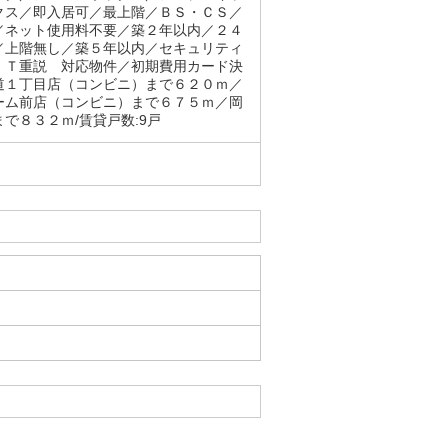
クス／即入居可／最上階／ＢＳ・ＣＳ／
／ネット使用料不要／築２年以内／２４
／上階無し／築５年以内／セキュリティ
ＩＴ重説 対応物件／初期費用カード決
道１丁目店（コンビニ）まで６２０ｍ／
ーム前店（コンビニ）まで６７５ｍ／岡
で８３２ｍ/賃貸戸数:9戸