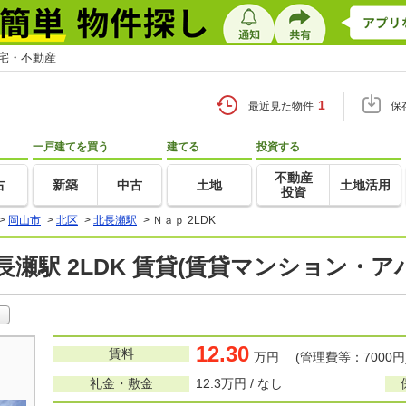
住宅・不動産
1
最近見た物件
保
一戸建てを買う
建てる
投資する
不動産
古
新築
中古
土地
土地活用
投資
>
岡山市
>
北区
>
北長瀬駅
>
Ｎａｐ 2LDK
長瀬駅 2LDK 賃貸(賃貸マンション・ア
12.30
賃料
万円 (管理費等：7000円
礼金・敷金
12.3万円 / なし