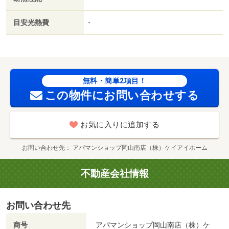
Ｓ／敷金・礼金不要／保証会社利用可／ＩＴ重説 対応物
件／初期費用カード決済可／マルナカ大元店（スーパー）
目安光熱費
-
まで１１３４ｍ／ファミリーマート 岡山新屋敷店（コン
ビニ）まで７４７ｍ／ローソン野田西店（コンビニ）まで
８６０ｍ／おおもと病院（病院）まで７０５ｍ／ドン・キ
ホーテ 岡山下中野店（その他）まで１５９４ｍ／セブン
イレブン今２丁目店（コンビニ）まで１０７８ｍ/賃貸戸
無料・簡単2項目！
数:14戸
この物件にお問い合わせする
お気に入りに追加する
お問い合わせ先
アパマンショップ岡山南店（株）ケイアイホーム
不動産会社情報
お問い合わせ先
商号
アパマンショップ岡山南店（株）ケ