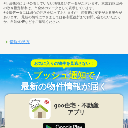
※行政機関により公表していない地域及びデータがございます。東京23区以外
の政令指定都市は、市全体のデータとして表示しています。
※提供データには細心の注意を払っておりますが、調査後に変更がある場合が
あります。 最新の情報につきましては各市区役所までお問い合わせいただく
か、自治体HPなどをご確認ください。
情報の見方
お気に入りの物件を見逃さない！
プッシュ通知で
最新の物件情報が届く
goo住宅・不動産
アプリ