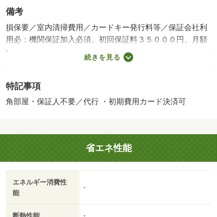
備考
損保要／室内清掃費用／カードキー発行料等／保証会社利
用必：機関保証加入必須。初回保証料３５０００円、月額
保証料賃料等総額の１％＋８００円／月（その他商品あ
続きを見る
り）／［退去時費用 退去費用実費精算※故意・過失等別
途実費］ＬＰガス料金はご契約前にＬＰガス事業者にご確
特記事項
認いただけます。 町内会費：２００円／月。※ルームク
リーニング料金にエアコンクリーニング費用を含みます。
角部屋・保証人不要／代行 ・初期費用カード決済可
【法人契約個人負担分について】 法人契約とする場合、
個人負担分の支払い方法は原則「カード決済」となりま
保証会社：株式会社イントラスト／バストイレ別／バルコ
省エネ性能
ニー／エアコン／ガスコンロ対応／クロゼット／フローリ
ング／シャワー付洗面台／ＴＶインターホン／室内洗濯置
／シューズボックス／角住戸／温水洗浄便座／洗面所独立
エネルギー消費性
／駐輪場／宅配ボックス／即入居可／礼金不要／敷金不要
-
能
／防犯カメラ／照明付／保証人不要／２沿線利用可／ネッ
ト使用料不要／床下収納／２駅利用可／プロパンガス／Ｂ
断熱性能
-