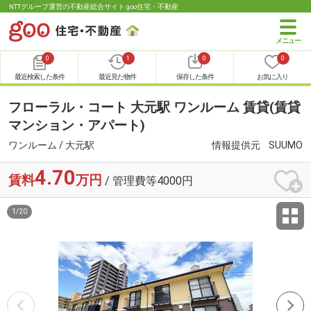
NTTグループ運営の不動産総合サイト goo住宅・不動産
0
1
0
0
最近検索した条件
最近見た物件
保存した条件
お気に入り
フローラル・コート 大元駅 ワンルーム 賃貸(賃貸
マンション・アパート)
ワンルーム / 大元駅
情報提供元
SUUMO
4.70
賃料
万円
/ 管理費等4000円
1
/
20