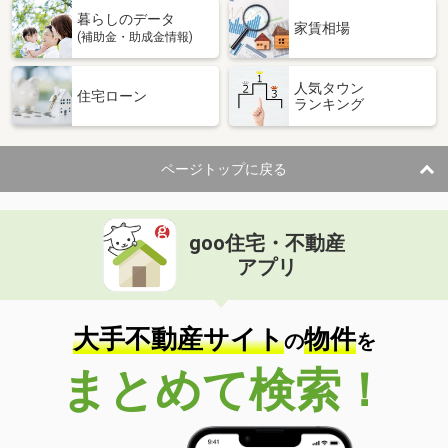
暮らしのデータ
家賃相場
(補助金・助成金情報)
人気タウン
住宅ローン
ランキング
ページトップに戻る
goo住宅・不動産
アプリ
大手不動産サイト
物件
の
を
まとめて検索！