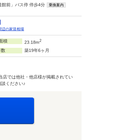
道館前」バス停 停歩4分
乗換案内
周辺の家賃相場
面積
2
23.18m
年数
築19年6ヶ月
当店では他社・他店様が掲載されてい
談ください♪