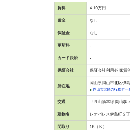
賃料
4.10万円
敷金
なし
保証金
なし
更新料
-
カード決済
-
保証会社
保証会社利用必 家賃
岡山県岡山市北区伊
所在地
岡山市北区の行政デー
交通
ＪＲ山陽本線 岡山駅 
建物名
レオパレス伊島町２
間取り
1K（Ｋ）