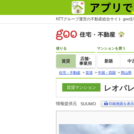
NTTグループ運営の不動産総合サイト goo
借りる
マンションを買う
店舗･
賃貸
新築
中
事業用
住宅・不動産
>
賃貸
>
中国・四国
>
岡山県
レオパレ
賃貸マンション
情報提供元
SUUMO
印刷画面を表示