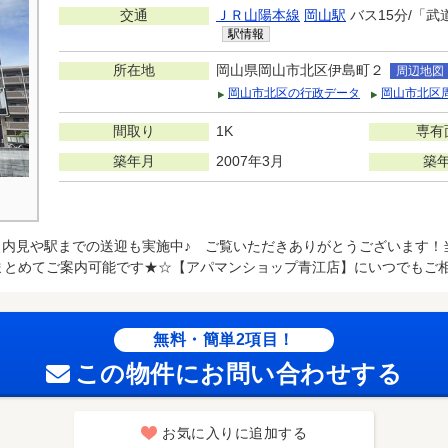
交通
ＪＲ山陽本線
岡山駅
バス15分/「武
駅情報
所在地
岡山県岡山市北区伊島町２
周辺地図
岡山市北区の行政データ
岡山市北区
間取り
1K
専有
築年月
2007年3月
築
・内見や駅までの送迎も実施中♪ ご覧いただきありがとうございます！
まとめてご案内可能です★☆【アパマンショップ青江店】にいつでもご相
無料・簡単2項目！
この物件にお問い合わせする
お気に入りに追加する