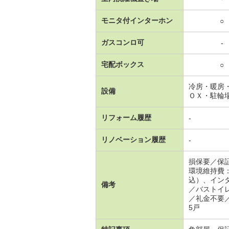
モニタ付インターホン
○
ガスコンロ可
-
宅配ボックス
○
冷房・暖房
設備
ＯＸ・駐輪
リフォーム履歴
-
リノベーション履歴
-
損保要／保
環境維持費
込）、イン
備考
／バストイ
／礼金不要
5戸