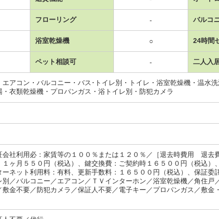
フローリング
バルコ
-
浴室乾燥機
24時間
○
ペット相談可
二人入
-
・エアコン・バルコニー・バス･トイレ別・トイレ・浴室乾燥機・温水
場・衣類乾燥機・プロパンガス・浴トイレ別・防犯カメラ
証会社利用必：家賃等の１００％または１２０％／［退去時費用 退去
：１ヶ月５５０円（税込）、鍵交換費：ご契約時１６５００円（税込）
ターネット利用料：有料、更新手数料：１６５００円（税込）、保証委
レ別／バルコニー／エアコン／ＴＶインターホン／浴室乾燥機／角住戸
／敷金不要／防犯カメラ／保証人不要／電子キー／プロパンガス／敷金・