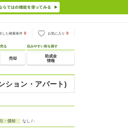
0
0
存した検索条件
お気に入り
売る
住みやすい街を探す
助成金
売却
情報
マンション・アパート)
敷引・償却
なし / -