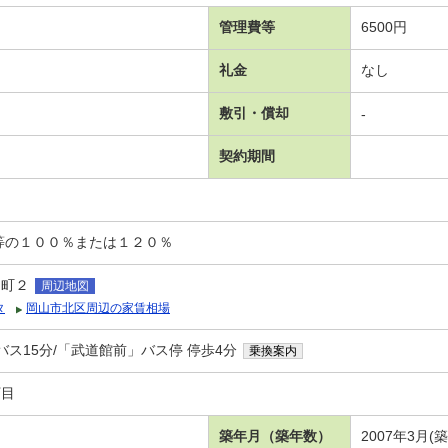
管理費等
6500円
礼金
なし
敷引・償却
-
契約期間
等の１００％または１２０％
島町２
周辺地図
タ
岡山市北区周辺の家賃相場
バス15分/「武道館前」バス停 停歩4分
乗換案内
丁目
築年月（築年数）
2007年3月(