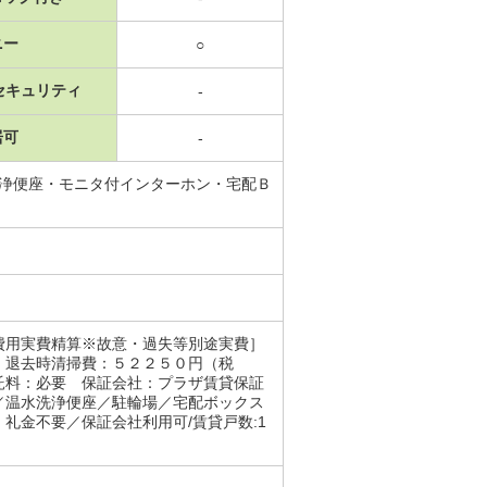
ニー
○
セキュリティ
-
居可
-
洗浄便座・モニタ付インターホン・宅配Ｂ
費用実費精算※故意・過失等別途実費］
、退去時清掃費：５２２５０円（税
託料：必要 保証会社：プラザ賃貸保証
／温水洗浄便座／駐輪場／宅配ボックス
礼金不要／保証会社利用可/賃貸戸数:1