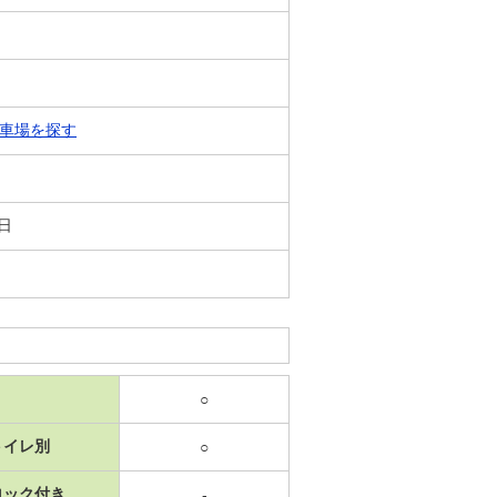
車場を探す
8日
○
トイレ別
○
ロック付き
-