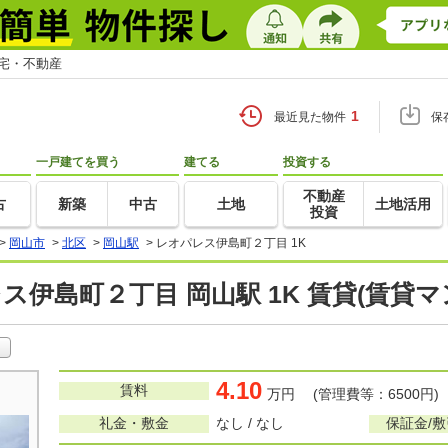
住宅・不動産
1
最近見た物件
保
一戸建てを買う
建てる
投資する
不動産
古
新築
中古
土地
土地活用
投資
>
岡山市
>
北区
>
岡山駅
>
レオパレス伊島町２丁目 1K
ス伊島町２丁目 岡山駅 1K 賃貸(賃貸
4.10
賃料
万円 (管理費等：6500円)
礼金・敷金
なし / なし
保証金/