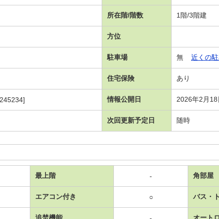
所在階/階数
1階/3階建
方位
駐車場
無
近くの駐
住宅保険
あり
情報公開日
2026年2月1
245234]
次回更新予定日
随時
最上階
角部屋
-
エアコン付き
バス・
○
追焚機能
オート
-