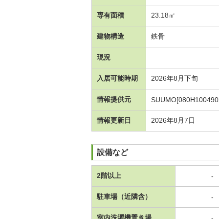
専有面積
23.18㎡
建物構造
鉄骨
現況
入居可能時期
2026年8月下旬
情報提供元
SUUMO[080H100490
情報更新日
2026年8月7日
設備など
2階以上
-
駐車場（近隣含）
-
室内洗濯機置き場
-