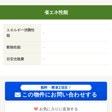
し／岡山市立西小学校（小学校）まで１２５８ｍ／岡山市
立御南中学校（中学校）まで６４０ｍ／ひらたえがお保育
省エネ性能
園（幼稚園・保育園）まで５０７ｍ／岡山県立岡山芳泉高
校（高校・高専）まで３９８０ｍ／岡山市南区役所福田地
域センター（役所）まで２７１４ｍ／岡山中仙道郵便局
エネルギー消費性
（郵便局）まで１０２４ｍ
-
能
断熱性能
-
目安光熱費
-
無料・簡単2項目！
この物件にお問い合わせする
お気に入りに追加する