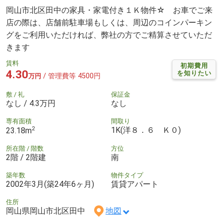
岡山市北区田中の家具・家電付き１Ｋ物件☆ お車でご来
店の際は、店舗前駐車場もしくは、周辺のコインパーキン
グをご利用いただければ、弊社の方でご精算させていただ
きます
賃料
初期費用
4.30
を知りたい
/ 管理費等 4500円
万円
敷 / 礼
保証金
なし / 4.3万円
なし
専有面積
間取り
2
1K(洋８．６ Ｋ０)
23.18m
所在階 / 階数
方位
2階 / 2階建
南
築年数
物件タイプ
2002年3月(築24年6ヶ月)
賃貸アパート
住所
岡山県岡山市北区田中
地図