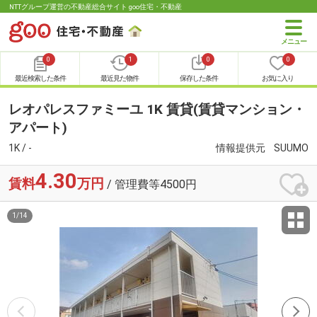
NTTグループ運営の不動産総合サイト goo住宅・不動産
0
1
0
0
最近検索した条件
最近見た物件
保存した条件
お気に入り
レオパレスファミーユ 1K 賃貸(賃貸マンション・
アパート)
1K / -
情報提供元
SUUMO
4.30
賃料
万円
/ 管理費等4500円
1
/
14