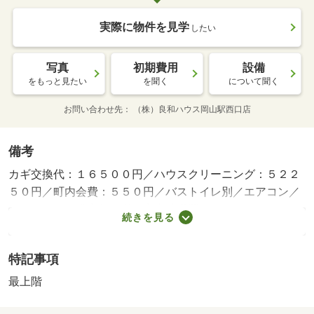
実際に物件を見学
したい
写真
初期費用
設備
をもっと見たい
を聞く
について聞く
お問い合わせ先
（株）良和ハウス岡山駅西口店
備考
カギ交換代：１６５００円／ハウスクリーニング：５２２
５０円／町内会費：５５０円／バストイレ別／エアコン／
クロゼット／浴室乾燥機／室内洗濯置／シューズボックス
続きを見る
／南向き／温水洗浄便座／２口コンロ／宅配ボックス／即
入居可／最上階／敷金不要／防犯カメラ／ＩＨクッキング
特記事項
ヒーター／全居室洋室／単身者相談／冷蔵庫／仲介手数料
不要／二人入居相談／２沿線利用可／洗濯機／平坦地／電
最上階
子レンジ／ベッド／家電付／家具付／２駅利用可／上階無