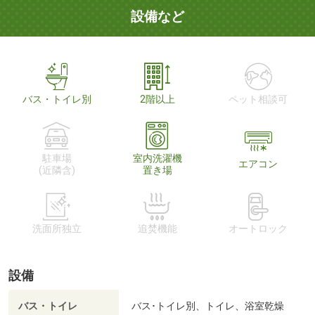
設備など
バス・トイレ別
2階以上
ペット相談可
駐車場
室内洗濯機
エアコン
(近隣含)
置き場
洗面所独立
追焚機能
オートロック
設備
バス・トイレ
バス･トイレ別、トイレ、浴室乾燥