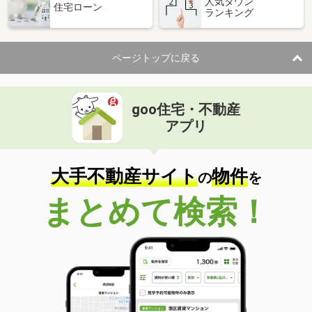
人気タウン
住宅ローン
ランキング
ページトップに戻る
goo住宅・不動産
アプリ
大手不動産サイト
物件
の
を
まとめて検索！