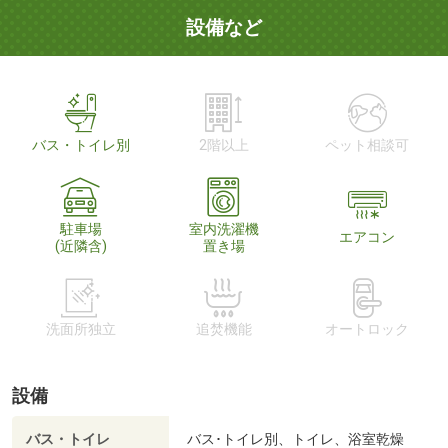
設備など
バス・トイレ別
2階以上
ペット相談可
駐車場
室内洗濯機
エアコン
(近隣含)
置き場
洗面所独立
追焚機能
オートロック
設備
バス・トイレ
バス･トイレ別、トイレ、浴室乾燥