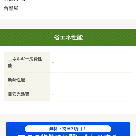
／単身者相談／冷蔵庫／仲介手数料不要／二人入居相談／
角部屋
洗濯機／電子レンジ／ベッド／家電付／家具付／２駅利用
可／３沿線以上利用可／平面駐車場／敷金・礼金不要／岡
山市立伊島小学校（小学校）まで８５９ｍ／岡山市立京山
省エネ性能
中学校（中学校）まで８６９ｍ／あゆみ保育園（幼稚園・
保育園）まで１４４２ｍ／岡山県立烏城高校（高校・高
専）まで５９７ｍ／岡山市北区役所（役所）まで４０４７
エネルギー消費性
ｍ／京山郵便局（郵便局）まで５３９ｍ
-
能
断熱性能
-
目安光熱費
-
無料・簡単2項目！