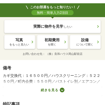
このお部屋をもっと知りたい！
無料・簡単入力2項目
実際に物件を見学
したい
写真
初期費用
設備
をもっと見たい
を聞く
について聞く
お問い合わせ先
（株）良和ハウス岡山駅前店
備考
カギ交換代：１６５００円／ハウスクリーニング：５２２
５０円／町内会費：５５０円／バストイレ別／エアコン／
クロゼット／浴室乾燥機／室内洗濯置／シューズボックス
続きを見る
／システムキッチン／南向き／角住戸／温水洗浄便座／駐
輪場／宅配ボックス／即入居可／礼金不要／敷金不要／防
特記事項
犯カメラ／ＩＨクッキングヒーター／照明付／全居室洋室