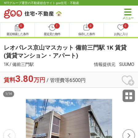
NTTグループ運営の不動産総合サイト goo住宅・不動産
0
1
0
0
最近検索した条件
最近見た物件
保存した条件
お気に入り
レオパレス京山マスカット 備前三門駅 1K 賃貸
(賃貸マンション・アパート)
1K / 備前三門駅
情報提供元
SUUMO
3.80
賃料
万円
/ 管理費等6500円
1
/
14