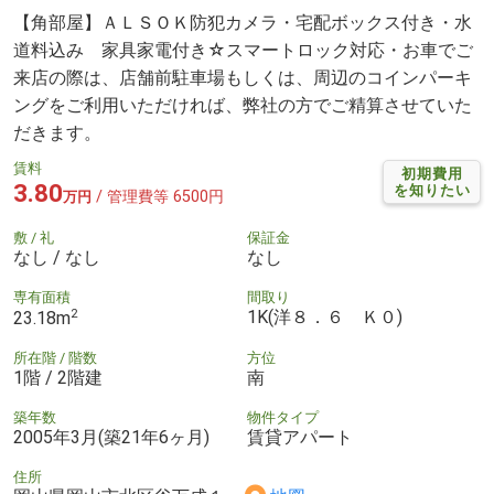
【角部屋】ＡＬＳＯＫ防犯カメラ・宅配ボックス付き・水
道料込み 家具家電付き☆スマートロック対応・お車でご
来店の際は、店舗前駐車場もしくは、周辺のコインパーキ
ングをご利用いただければ、弊社の方でご精算させていた
だきます。
賃料
初期費用
3.80
を知りたい
/ 管理費等 6500円
万円
敷 / 礼
保証金
なし / なし
なし
専有面積
間取り
2
1K(洋８．６ Ｋ０)
23.18m
所在階 / 階数
方位
1階 / 2階建
南
築年数
物件タイプ
2005年3月(築21年6ヶ月)
賃貸アパート
住所