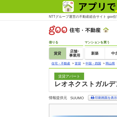
NTTグループ運営の不動産総合サイト goo
借りる
マンションを買う
店舗･
賃貸
新築
中
事業用
住宅・不動産
>
賃貸
>
中国・四国
>
岡山県
賃貸アパート
レオネクストガルデン
情報提供元
SUUMO
印刷画面を表示