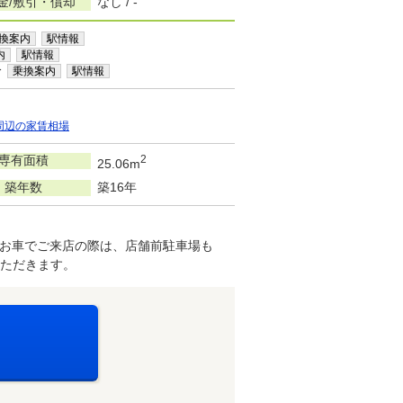
金/敷引・償却
なし / -
換案内
駅情報
内
駅情報
分
乗換案内
駅情報
周辺の家賃相場
専有面積
2
25.06m
築年数
築16年
お車でご来店の際は、店舗前駐車場も
ただきます。