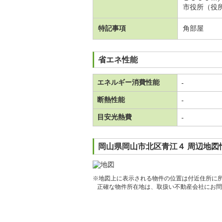
市役所（役
特記事項
角部屋
省エネ性能
エネルギー消費性能
-
断熱性能
-
目安光熱費
-
岡山県岡山市北区青江４ 周辺地図
※地図上に表示される物件の位置は付近住所に
正確な物件所在地は、取扱い不動産会社にお問