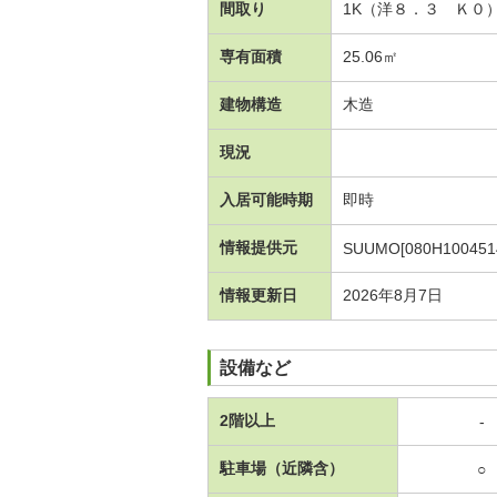
間取り
1K（洋８．３ Ｋ０
専有面積
25.06㎡
建物構造
木造
現況
入居可能時期
即時
情報提供元
SUUMO[080H100451
情報更新日
2026年8月7日
設備など
2階以上
-
駐車場（近隣含）
○