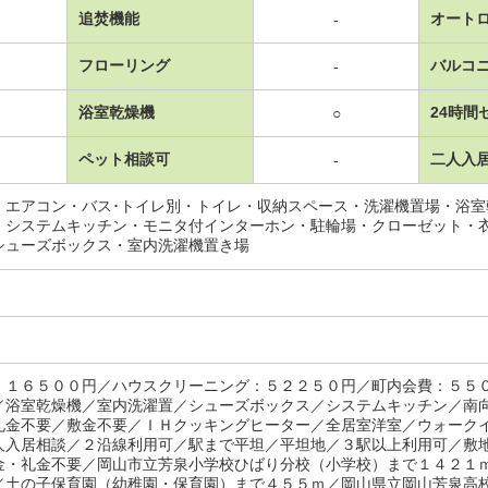
追焚機能
オート
-
フローリング
バルコ
-
浴室乾燥機
24時間
○
ペット相談可
二人入
-
・エアコン・バス･トイレ別・トイレ・収納スペース・洗濯機置場・浴
・システムキッチン・モニタ付インターホン・駐輪場・クローゼット・
シューズボックス・室内洗濯機置き場
：１６５００円／ハウスクリーニング：５２２５０円／町内会費：５５
／浴室乾燥機／室内洗濯置／シューズボックス／システムキッチン／南
礼金不要／敷金不要／ＩＨクッキングヒーター／全居室洋室／ウォーク
人入居相談／２沿線利用可／駅まで平坦／平坦地／３駅以上利用可／敷
金・礼金不要／岡山市立芳泉小学校ひばり分校（小学校）まで１４２１
／土の子保育園（幼稚園・保育園）まで４５５ｍ／岡山県立岡山芳泉高