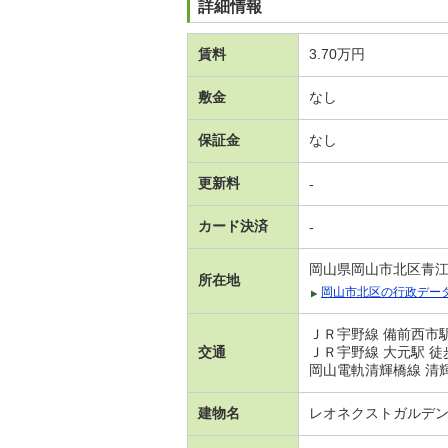
詳細情報
賃料
3.70万円
敷金
なし
保証金
なし
更新料
-
カード決済
-
岡山県岡山市北区青
所在地
岡山市北区の行政デー
ＪＲ宇野線 備前西市駅
交通
ＪＲ宇野線 大元駅 徒
岡山電軌清輝橋線 清輝
建物名
レオネクストガルデ