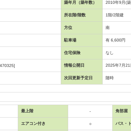
）
築年月（築年数）
2010年9月(築
所在階/階数
1階/2階建
方位
南
駐車場
有 6,600円
住宅保険
なし
情報公開日
2025年7月2
470325]
次回更新予定日
随時
最上階
角部屋
-
エアコン付き
バス・
○