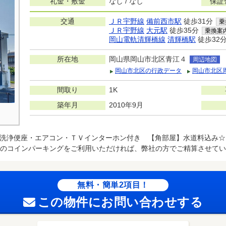
礼金・敷金
なし / なし
保証
交通
ＪＲ宇野線
備前西市駅
徒歩31分
乗
ＪＲ宇野線
大元駅
徒歩35分
乗換案
岡山電軌清輝橋線
清輝橋駅
徒歩32
所在地
岡山県岡山市北区青江４
周辺地図
岡山市北区の行政データ
岡山市北区
間取り
1K
築年月
2010年9月
洗浄便座・エアコン・ＴＶインターホン付き 【角部屋】水道料込み☆
のコインパーキングをご利用いただければ、弊社の方でご精算させてい
無料・簡単2項目！
この物件にお問い合わせする