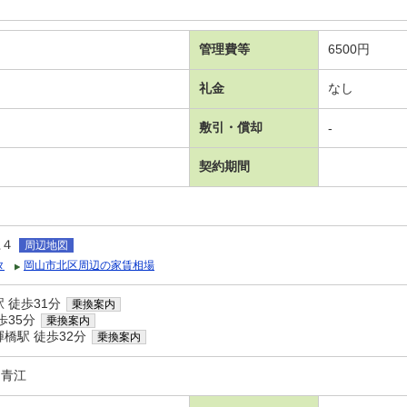
管理費等
6500円
礼金
なし
敷引・償却
-
契約期間
江４
周辺地図
タ
岡山市北区周辺の家賃相場
 徒歩31分
乗換案内
歩35分
乗換案内
橋駅 徒歩32分
乗換案内
ン青江