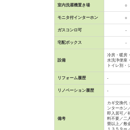
室内洗濯機置き場
○
モニタ付インターホン
○
ガスコンロ可
-
宅配ボックス
-
冷房・暖房
設備
水洗浄便座
トイレ別・
リフォーム履歴
-
リノベーション履歴
-
カギ交換代
ンターホン
即入居可／
備考
料不要／二
畳以上／敷
１３５９ｍ