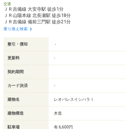
交通
ＪＲ吉備線 大安寺駅 徒歩1分
ＪＲ山陽本線 北長瀬駅 徒歩18分
ＪＲ吉備線 備前三門駅 徒歩21分
乗り換え検索
敷引・償却
-
更新料
-
契約期間
カード決済
-
建物名
レオパレスイシハラＩ
建物構造
木造
駐車場
有 6,600円