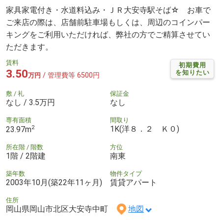
家具家電付き・水道料込み・ＪＲ大安寺駅そば☆ お車で
ご来店の際は、店舗前駐車場もしくは、周辺のコインパー
キングをご利用いただければ、弊社の方でご精算させてい
ただきます。
賃料
初期費用
3.50
を知りたい
/ 管理費等 6500円
万円
敷 / 礼
保証金
なし / 3.5万円
なし
専有面積
間取り
2
1K(洋８．２ Ｋ０)
23.97m
所在階 / 階数
方位
1階 / 2階建
南東
築年数
物件タイプ
2003年10月(築22年11ヶ月)
賃貸アパート
住所
岡山県岡山市北区大安寺中町
地図