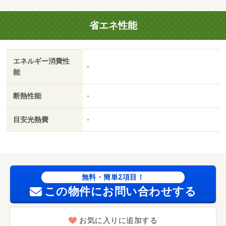
以上利用可／駅前／駅徒歩５分以内／平面駐車場／東南向
き／全居室８畳以上／岡山市立大野小学校（小学校）まで
省エネ性能
２８３ｍ／岡山市立石井中学校（中学校）まで１８０１ｍ
／岡山市立大野幼稚園（幼稚園・保育園）まで３１４ｍ／
私立関西高校（高校・高専）まで１７４１ｍ／岡山市北区
エネルギー消費性
役所一宮地域センター（役所）まで３０９６ｍ／岡山西崎
-
能
郵便局（郵便局）まで１２１４ｍ
断熱性能
-
目安光熱費
-
無料・簡単2項目！
この物件にお問い合わせする
お気に入りに追加する