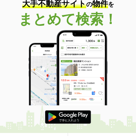
大手不動産サイト
物件
の
を
まとめて検索！