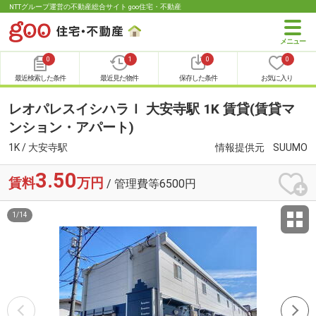
NTTグループ運営の不動産総合サイト goo住宅・不動産
0
1
0
0
最近検索した条件
最近見た物件
保存した条件
お気に入り
レオパレスイシハラＩ 大安寺駅 1K 賃貸(賃貸マ
ンション・アパート)
1K / 大安寺駅
情報提供元
SUUMO
3.50
賃料
万円
/ 管理費等6500円
1
/
14