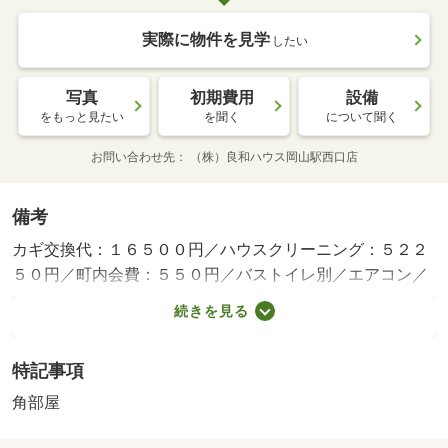
実際に物件を見学
したい
写真
初期費用
設備
をもっと見たい
を聞く
について聞く
お問い合わせ先
（株）良和ハウス岡山駅西口店
備考
カギ交換代：１６５００円／ハウスクリーニング：５２２
５０円／町内会費：５５０円／バストイレ別／エアコン／
クロゼット／浴室乾燥機／室内洗濯置／シューズボックス
続きを見る
／システムキッチン／角住戸／温水洗浄便座／駐輪場／宅
配ボックス／即入居可／敷金不要／ＩＨクッキングヒータ
特記事項
ー／照明付／全居室洋室／単身者相談／冷蔵庫／仲介手数
料不要／二人入居相談／２沿線利用可／駅まで平坦／洗濯
角部屋
機／平坦地／電子レンジ／ベッド／家電付／家具付／３駅