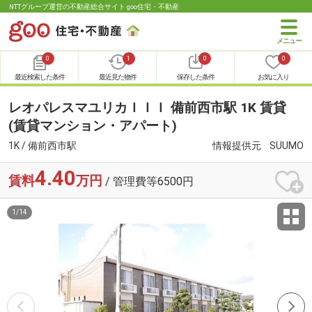
NTTグループ運営の不動産総合サイト goo住宅・不動産
0
1
0
0
最近検索した条件
最近見た物件
保存した条件
お気に入り
レオパレスマユリカＩＩＩ 備前西市駅 1K 賃貸
(賃貸マンション・アパート)
1K / 備前西市駅
情報提供元
SUUMO
4.40
賃料
万円
/ 管理費等6500円
1
/
14