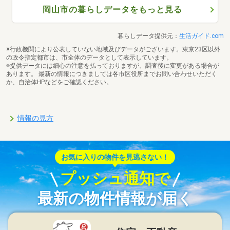
岡山市の暮らしデータをもっと見る
暮らしデータ提供元：
生活ガイド.com
※行政機関により公表していない地域及びデータがございます。東京23区以外
の政令指定都市は、市全体のデータとして表示しています。
※提供データには細心の注意を払っておりますが、調査後に変更がある場合が
あります。 最新の情報につきましては各市区役所までお問い合わせいただく
か、自治体HPなどをご確認ください。
情報の見方
お気に入りの物件を見逃さない！
プッシュ通知で
最新の物件情報が届く