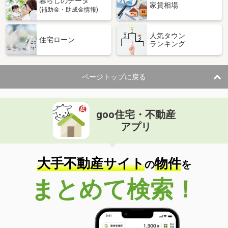
暮らしのデータ
家賃相場
(補助金・助成金情報)
人気タウン
住宅ローン
ランキング
ページトップに戻る
goo住宅・不動産
アプリ
大手不動産サイト
物件
の
を
まとめて検索！