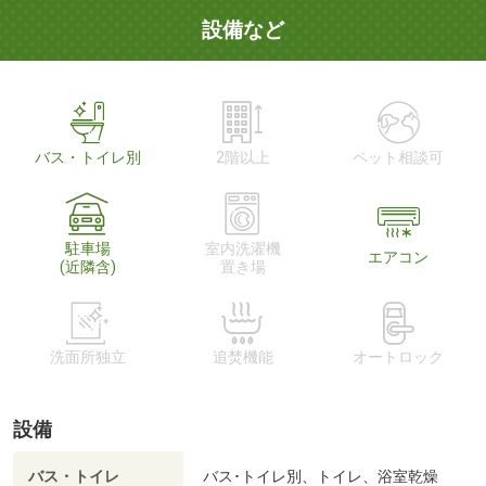
設備など
バス・トイレ別
2階以上
ペット相談可
駐車場
室内洗濯機
エアコン
(近隣含)
置き場
洗面所独立
追焚機能
オートロック
設備
バス・トイレ
バス･トイレ別、トイレ、浴室乾燥