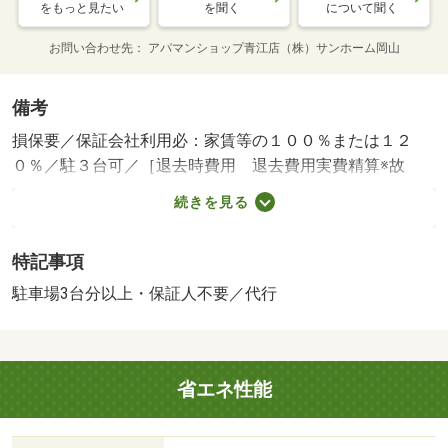
をもっと見たい
を聞く
について聞く
お問い合わせ先
アパマンショップ青江店（株）サンホーム岡山
備考
損保要／保証会社利用必：家賃等の１００％または１２
０％／駐３台可／［退去時費用 退去費用実費精算※故
意・過失等別途実費］環境維持費：１ヶ月５５０円（税
続きを見る
込）、鍵交換費：ご契約時１６５００円（税込）、退去時
清掃費：５２２５０円（税込）、インターネット利用料：
特記事項
有料、更新手数料：１６５００円（税込）、保証委託料：
必要 保証会社：プラザ賃貸保証／バストイレ別／バルコ
駐車場3台分以上・保証人不要／代行
ニー／エアコン／浴室乾燥機／温水洗浄便座／駐輪場／宅
配ボックス／敷金不要／防犯カメラ／保証人不要／電子キ
ー／駐車３台可／プロパンガス／礼金１ヶ月／保証会社利
省エネ性能
用可/賃貸戸数:24戸