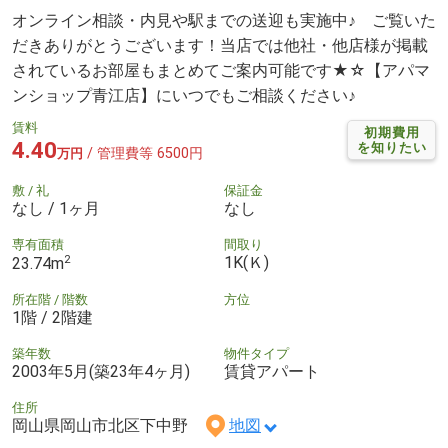
オンライン相談・内見や駅までの送迎も実施中♪ ご覧いた
だきありがとうございます！当店では他社・他店様が掲載
されているお部屋もまとめてご案内可能です★☆【アパマ
ンショップ青江店】にいつでもご相談ください♪
賃料
初期費用
4.40
を知りたい
/ 管理費等 6500円
万円
敷 / 礼
保証金
なし / 1ヶ月
なし
専有面積
間取り
2
1K(Ｋ)
23.74m
所在階 / 階数
方位
1階 / 2階建
築年数
物件タイプ
2003年5月(築23年4ヶ月)
賃貸アパート
住所
岡山県岡山市北区下中野
地図