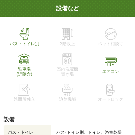
設備など
バス・トイレ別
2階以上
ペット相談可
駐車場
室内洗濯機
エアコン
(近隣含)
置き場
洗面所独立
追焚機能
オートロック
設備
バス・トイレ
バス･トイレ別、トイレ、浴室乾燥