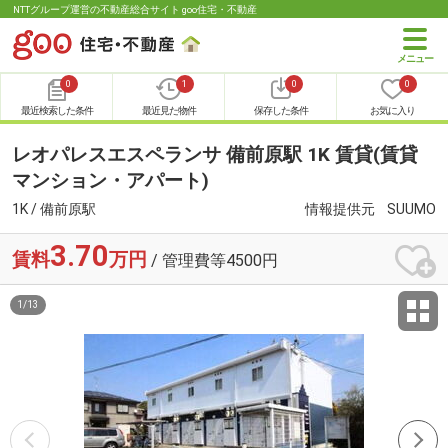
NTTグループ運営の不動産総合サイト goo住宅・不動産
0
1
0
0
最近検索した条件
最近見た物件
保存した条件
お気に入り
レオパレスエスペランサ 備前原駅 1K 賃貸(賃貸
マンション・アパート)
1K / 備前原駅
情報提供元
SUUMO
3.70
賃料
万円
/ 管理費等4500円
1
/
13