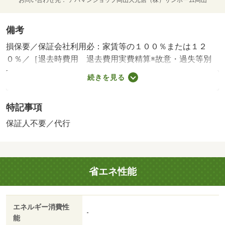
お問い合わせ先
アパマンショップ岡山大元店（株）サンホーム岡山
備考
損保要／保証会社利用必：家賃等の１００％または１２
０％／［退去時費用 退去費用実費精算※故意・過失等別
途実費］環境維持費：１ヶ月５５０円（税込）、鍵交換
続きを見る
費：ご契約時１６５００円（税込）、退去時清掃費：５２
２５０円（税込）、インターネット利用料：有料、更新手
特記事項
数料：１６５００円（税込）、保証委託料：必要 保証会
社：プラザ賃貸保証／バストイレ別／バルコニー／エアコ
保証人不要／代行
ン／浴室乾燥機／駐輪場／宅配ボックス／敷金不要／保証
人不要／電子キー／プロパンガス／礼金１ヶ月／保証会社
利用可/賃貸戸数:10戸
省エネ性能
エネルギー消費性
-
能