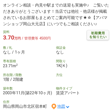
オンライン相談・内見や駅までの送迎も実施中♪ ご覧いた
だきありがとうございます！当店では他社・他店様が掲載
されているお部屋もまとめてご案内可能です★☆【アパマ
ンショップ岡山大元店】にいつでもご相談ください♪
賃料
初期費用
3.70
を知りたい
/ 管理費等 4500円
万円
敷 / 礼
保証金
なし / 1ヶ月
なし
専有面積
間取り
2
1K(Ｋ)
23.71m
所在階 / 階数
方位
1階 / 2階建
築年数
物件タイプ
2003年11月(築22年10ヶ月)
賃貸アパート
住所
岡山県岡山市北区宿本町
地図