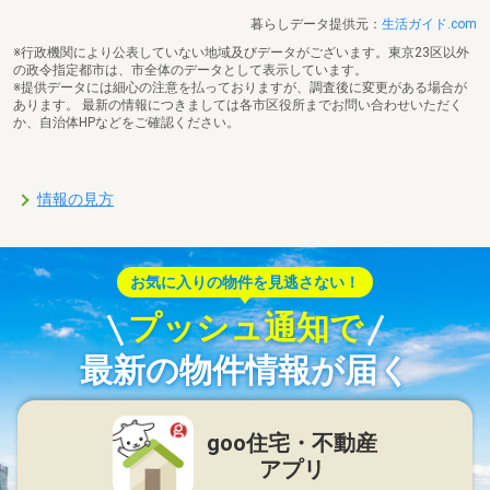
暮らしデータ提供元：
生活ガイド.com
※行政機関により公表していない地域及びデータがございます。東京23区以外
の政令指定都市は、市全体のデータとして表示しています。
※提供データには細心の注意を払っておりますが、調査後に変更がある場合が
あります。 最新の情報につきましては各市区役所までお問い合わせいただく
か、自治体HPなどをご確認ください。
情報の見方
お気に入りの物件を見逃さない！
プッシュ通知で
最新の物件情報が届く
goo住宅・不動産
アプリ