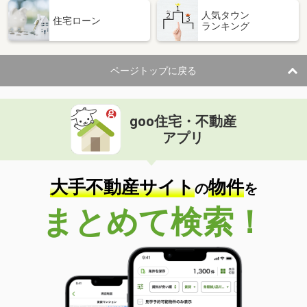
人気タウン
住宅ローン
ランキング
ページトップに戻る
goo住宅・不動産
アプリ
大手不動産サイト
物件
の
を
まとめて検索！