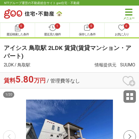
NTTグループ運営の不動産総合サイト goo住宅・不動産
0
1
0
0
最近検索した条件
最近見た物件
保存した条件
お気に入り
アイシス 鳥取駅 2LDK 賃貸(賃貸マンション・ア
パート)
2LDK / 鳥取駅
情報提供元
SUUMO
5.80
賃料
万円
/ 管理費等なし
1
/
20