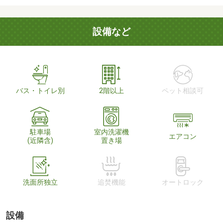
設備など
バス・トイレ別
2階以上
ペット相談可
駐車場
室内洗濯機
エアコン
(近隣含)
置き場
洗面所独立
追焚機能
オートロック
設備