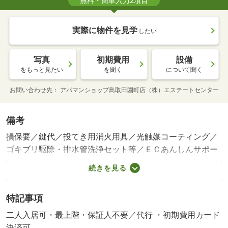
無料・簡単入力2項目
実際に物件を見学
したい
写真
初期費用
設備
をもっと見たい
を聞く
について聞く
お問い合わせ先
アパマンショップ鳥取田園町店（株）エステートセンター
備考
損保要／鍵代／投てき用消火用具／光触媒コーティング／
ゴキブリ駆除・排水管洗浄セット等／ＥＣあんしんサポー
ト ３３００円（月額）／保証会社利用必：初回保証手数
続きを見る
料：２０，０００円（審査次第で月額賃料総額の２０％か
かる場合あり）、月額保証料：月額支払総額の１．８９％
特記事項
／二人入居可／子供可／平置駐／［退去時費用 ハウスク
リーニング代：４９，５００円、エアコンクリーニング：
二人入居可・最上階・保証人不要／代行 ・初期費用カード
１３，７５０円※故意・過失等別途実費］禁煙物件 保証
決済可