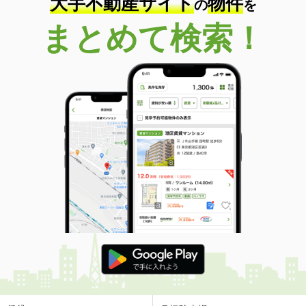
大手不動産サイト
物件
の
を
まとめて検索！