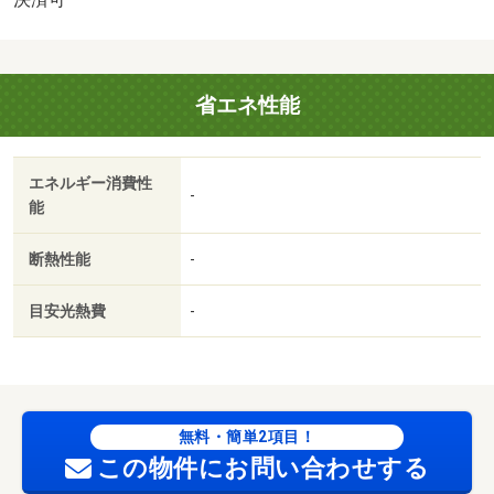
会社：あんしん保証株式会社／バストイレ別／バルコニー
／エアコン／ガスコンロ対応／クロゼット／フローリング
／シャワー付洗面台／室内洗濯置／シューズボックス／脱
省エネ性能
衣所／洗面所独立／洗面化粧台／押入／ＣＡＴＶ／最上階
／駐車場１台無料／保証人不要／単身者相談／敷金１ヶ月
／二人入居相談／駅まで平坦／キッチンに窓／平坦地／一
エネルギー消費性
部フローリング／始発駅／上階無し／敷地内ごみ置き場／
-
能
平面駐車場／南西向き／当社管理物件／ＬＤＫ１２畳以上
／リビングの隣和室／和室／全居室６畳以上／オープンキ
断熱性能
-
ッチン／都市ガス／南面バルコニー／礼金１ヶ月／保証会
社利用可／ＩＴ重説 対応物件／初期費用カード決済可／
目安光熱費
-
南中学校（中学校）まで２０７ｍ／ローソン鳥取興南町店
（コンビニ）まで２７７ｍ／ドン・キホーテ（その他）ま
で３８１ｍ／ウェルネス南吉方店（ドラッグストア）まで
３３９ｍ／業務スーパー ＦＣ鳥取駅南店（スーパー）ま
で４４６ｍ／ザグザグ吉方温泉店（ドラッグストア）まで
無料・簡単2項目！
８５２ｍ/賃貸戸数:12戸
この物件にお問い合わせする