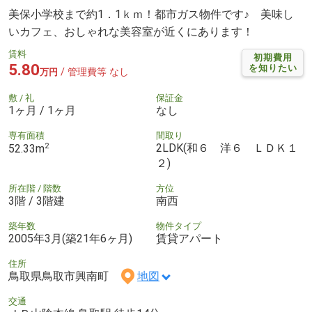
美保小学校まで約1．1ｋｍ！都市ガス物件です♪ 美味し
いカフェ、おしゃれな美容室が近くにあります！
賃料
初期費用
5.80
を知りたい
/ 管理費等 なし
万円
敷 / 礼
保証金
1ヶ月 / 1ヶ月
なし
専有面積
間取り
2
2LDK(和６ 洋６ ＬＤＫ１
52.33m
２)
所在階 / 階数
方位
3階 / 3階建
南西
築年数
物件タイプ
2005年3月(築21年6ヶ月)
賃貸アパート
住所
鳥取県鳥取市興南町
地図
交通