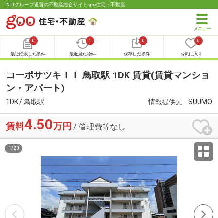
NTTグループ運営の不動産総合サイト goo住宅・不動産
0
1
0
0
最近検索した条件
最近見た物件
保存した条件
お気に入り
コーポサツキＩＩ 鳥取駅 1DK 賃貸(賃貸マンショ
ン・アパート)
1DK / 鳥取駅
情報提供元
SUUMO
4.50
賃料
万円
/ 管理費等なし
1
/
20