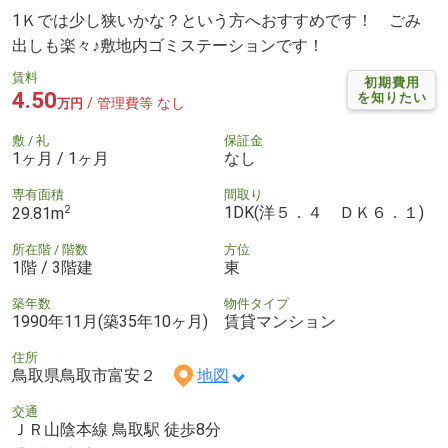
1Ｋでは少し狭いかな？という方へおすすめです！ ごみ
出しも楽々♪敷地内ゴミステーションです！
賃料
初期費用
4.50
を知りたい
/ 管理費等 なし
万円
敷 / 礼
保証金
1ヶ月 / 1ヶ月
なし
専有面積
間取り
2
1DK(洋５．４ ＤＫ６．１)
29.81m
所在階 / 階数
方位
1階 / 3階建
東
築年数
物件タイプ
1990年11月(築35年10ヶ月)
賃貸マンション
住所
鳥取県鳥取市富安２
地図
交通
ＪＲ山陰本線 鳥取駅 徒歩8分