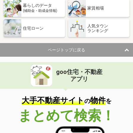
暮らしのデータ
家賃相場
(補助金・助成金情報)
人気タウン
住宅ローン
ランキング
ページトップに戻る
goo住宅・不動産
アプリ
大手不動産サイト
物件
の
を
まとめて検索！