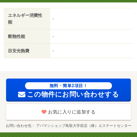
１ヶ月／全居室フローリング／駅まで平坦／平坦地／学生
相談／始発駅／駅徒歩１０分以内／敷地内ごみ置き場／平
エネルギー消費性
面駐車場／当社管理物件／都市ガス／高速ネット対応／礼
-
能
金１ヶ月／保証会社利用可／ＩＴ重説 対応物件／初期費
用カード決済可／鳥取医療看護専門学校（その他）まで４
断熱性能
-
７７ｍ／鳥取中央郵便局（郵便局）まで４２２ｍ／業務ス
ーパー ＦＣ鳥取駅南店（スーパー）まで３４２ｍ／鳥取
目安光熱費
-
医療看護専門学校（その他）まで４７７ｍ／鳥取駅（その
他）まで６３０ｍ／生協病院（病院）まで６４４ｍ/賃貸戸
数:15戸
無料・簡単2項目！
この物件にお問い合わせする
お気に入りに追加する
お問い合わせ先
アパマンショップ鳥取大学前店（株）エステートセンター