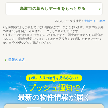
鳥取市の暮らしデータをもっと見る
暮らしデータ提供元：
生活ガイド.com
※行政機関により公表していない地域及びデータがございます。東京23区以外
の政令指定都市は、市全体のデータとして表示しています。
※提供データには細心の注意を払っておりますが、調査後に変更がある場合が
あります。 最新の情報につきましては各市区役所までお問い合わせいただく
か、自治体HPなどをご確認ください。
情報の見方
お気に入りの物件を見逃さない！
プッシュ通知で
最新の物件情報が届く