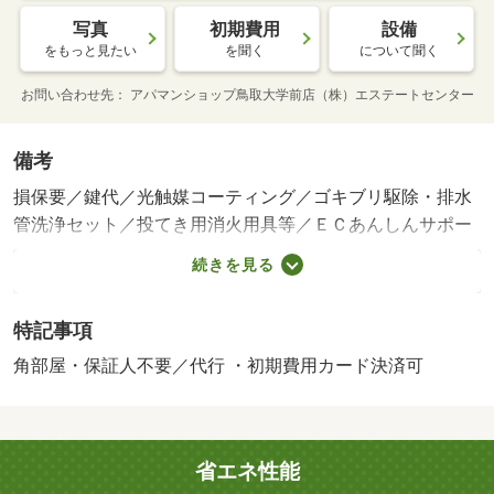
写真
初期費用
設備
をもっと見たい
を聞く
について聞く
お問い合わせ先
アパマンショップ鳥取大学前店（株）エステートセンター
備考
損保要／鍵代／光触媒コーティング／ゴキブリ駆除・排水
管洗浄セット／投てき用消火用具等／ＥＣあんしんサポー
ト ３３００円（月額）／保証会社利用必：初回保証手数
続きを見る
料：２０，０００円（審査次第で月額賃料総額の２０％か
かる場合あり）、月額保証料：月額支払総額の１．８９％
特記事項
／平置駐／［退去時費用 ハウスクリーニング代：３８，
５００円、エアコンクリーニング：１３，７５０円※故
角部屋・保証人不要／代行 ・初期費用カード決済可
意・過失等別途実費］ 保証会社：あんしん保証会社／バ
ストイレ別／バルコニー／エアコン／フローリング／室内
洗濯置／角住戸／温水洗浄便座／押入／ＣＡＴＶ／光ファ
省エネ性能
イバー／駐車場１台無料／保証人不要／単身者相談／敷金