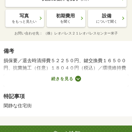
写真
初期費用
設備
をもっと見たい
を聞く
について聞く
お問い合わせ先
（株）レオパレス２１レオパレスセンター米子
備考
損保要／退去時清掃費５２２５０円、鍵交換費１６５００
円、抗菌施工（任意）１８０４０円（税込）／環境維持費
５５０円／月、更新手数料１６５００円／２年（税込）／
続きを見る
保証会社利用必：保証料：５３９９０円（契約内容により
１００～１２０％で変動有）※記載金額は１２０％の場合
特記事項
／仲介手数料不要／個人契約限定／バストイレ別／エアコ
ン／ＴＶインターホン／室内洗濯置／シューズボックス／
閑静な住宅街
宅配ボックス／光ファイバー／閑静な住宅地／電気コンロ
／仲介手数料不要／駅まで平坦／家電付／家具付／ナチュ
ラルガーデン国府（その他）まで７５０ｍ／ダイソー鳥取