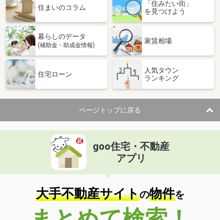
「住みたい街」
住まいのコラム
を見つけよう
暮らしのデータ
家賃相場
(補助金・助成金情報)
人気タウン
住宅ローン
ランキング
ページトップに戻る
goo住宅・不動産
アプリ
大手不動産サイト
物件
の
を
まとめて検索！