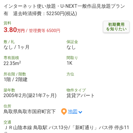
インターネット使い放題・U-NEXT一般作品見放題プラン
有 退去時清掃費：52250円(税込)
賃料
初期費用
3.80
を知りたい
/ 管理費等 6500円
万円
敷 / 礼
保証金
なし / 1ヶ月
なし
専有面積
間取り
2
1K
22.35m
所在階 / 階数
方位
1階 / 2階建
築年数
物件タイプ
2005年2月(築21年7ヶ月)
賃貸アパート
住所
鳥取県鳥取市国府町宮下
地図
交通
ＪＲ山陰本線 鳥取駅 バス13分/「新町通り」バス停 停歩11