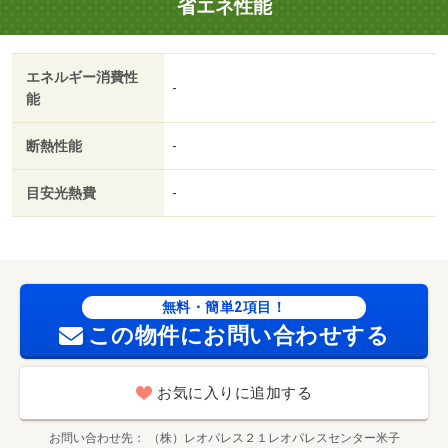
省エネ性能
立川店（その他）まで２３００ｍ／ドン・キホーテ（その
他）まで２９００ｍ／エスマート緑町店（スーパー）まで
１７７３ｍ/賃貸戸数:20戸
エネルギー消費性
-
能
断熱性能
-
目安光熱費
-
無料・簡単2項目！
この物件にお問い合わせする
お気に入りに追加する
お問い合わせ先
（株）レオパレス２１レオパレスセンター米子