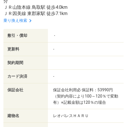
分
ＪＲ山陰本線 鳥取駅 徒歩4.0km
ＪＲ因美線 東郡家駅 徒歩7.1km
乗り換え検索
敷引・償却
-
更新料
-
契約期間
カード決済
-
保証会社
保証会社利用必 保証料：53990円
（契約内容により100～120％で変動
有）※記載金額は120％の場合
建物名
レオパレスＨＡＲＵ