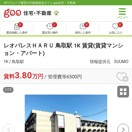
NTTグループ運営の不動産総合サイト goo住宅・不動産
0
1
0
0
最近検索した条件
最近見た物件
保存した条件
お気に入り
レオパレスＨＡＲＵ 鳥取駅 1K 賃貸(賃貸マンシ
ョン・アパート)
1K / 鳥取駅
情報提供元
SUUMO
3.80
賃料
万円
/ 管理費等6500円
1
/
15