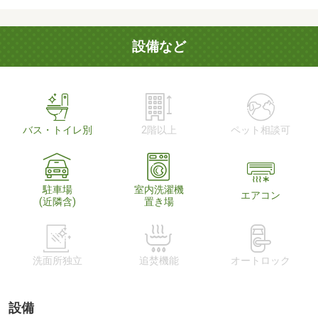
設備など
バス・トイレ別
2階以上
ペット相談可
駐車場
室内洗濯機
エアコン
(近隣含)
置き場
洗面所独立
追焚機能
オートロック
設備