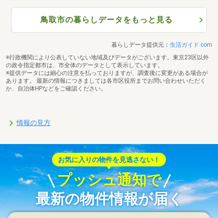
鳥取市の暮らしデータをもっと見る
暮らしデータ提供元：
生活ガイド.com
※行政機関により公表していない地域及びデータがございます。東京23区以外
の政令指定都市は、市全体のデータとして表示しています。
※提供データには細心の注意を払っておりますが、調査後に変更がある場合が
あります。 最新の情報につきましては各市区役所までお問い合わせいただく
か、自治体HPなどをご確認ください。
情報の見方
お気に入りの物件を見逃さない！
プッシュ通知で
最新の物件情報が届く