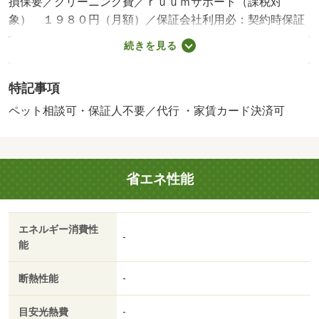
損保要／クリーニング費／ｒｕｕｍサポート（課税対
象） １９８０円（月額）／保証会社利用必：契約時保証
委託料：２．２万／月額保証委託料：賃料総額の２．２％
続きを見る
又は５．５％ ※ペット可は２．５万／２．５％／ペット
相談／［退去時費用 退去費用実費精算※故意・過失等別
特記事項
途実費］更新事務手数料 ２２，０００円がかかります。
契約時にクリーニング費８０，０００円、鍵セット費３，
ペット相談可・保証人不要／代行 ・家賃カード決済可
３００円（税込）が必要となります。駐車場貸主インボイ
ス登録なし 保証会社：ハウスリーブ株式会社／バストイ
レ別／エアコン／フローリング／シャワー付洗面台／ＴＶ
省エネ性能
インターホン／浴室乾燥機／室内洗濯置／シューズボック
ス／システムキッチン／追焚機能浴室／温水洗浄便座／洗
面所独立／２口コンロ／駐輪場／宅配ボックス／即入居可
エネルギー消費性
／敷金不要／対面式キッチン／防犯カメラ／ペット相談／
-
能
照明付／オートバス／ウォークインクロゼット／保証人不
要／ＣＳ／ネット使用料不要／床下収納／２４時間換気シ
断熱性能
-
ステム／複層ガラス／サンルーム／プロパンガス／ＢＳ／
礼金１ヶ月／保証会社利用可／家賃カード決済可／松源岩
目安光熱費
-