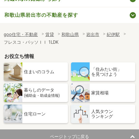
和歌山県岩出市の不動産を探す
goo住宅・不動産
賃貸
和歌山県
岩出市
紀伊駅
フレスコ・パッソＩＩ 1LDK
お役立ち情報
「住みたい街」
住まいのコラム
を見つけよう
暮らしのデータ
家賃相場
(補助金・助成金情報)
人気タウン
住宅ローン
ランキング
ページトップに戻る