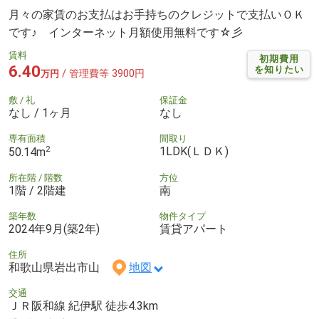
月々の家賃のお支払はお手持ちのクレジットで支払いＯＫ
です♪ インターネット月額使用無料です☆彡
賃料
初期費用
6.40
を知りたい
/ 管理費等 3900円
万円
敷 / 礼
保証金
なし / 1ヶ月
なし
専有面積
間取り
2
1LDK(ＬＤＫ)
50.14m
所在階 / 階数
方位
1階 / 2階建
南
築年数
物件タイプ
2024年9月(築2年)
賃貸アパート
住所
和歌山県岩出市山
地図
交通
ＪＲ阪和線 紀伊駅 徒歩4.3km