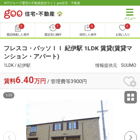
NTTグループ運営の不動産総合サイト goo住宅・不動産
0
1
0
0
最近検索した条件
最近見た物件
保存した条件
お気に入り
フレスコ・パッソＩＩ 紀伊駅 1LDK 賃貸(賃貸マ
ンション・アパート)
1LDK / 紀伊駅
情報提供元
SUUMO
6.40
賃料
万円
/ 管理費等3900円
1
/
20