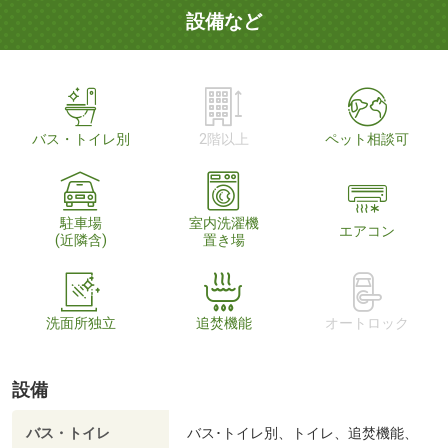
設備など
バス・トイレ別
2階以上
ペット相談可
駐車場
室内洗濯機
エアコン
(近隣含)
置き場
洗面所独立
追焚機能
オートロック
設備
バス・トイレ
バス･トイレ別、トイレ、追焚機能、