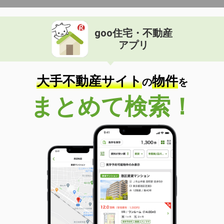
goo住宅・不動産
アプリ
大手不動産サイト
物件
の
を
まとめて検索！