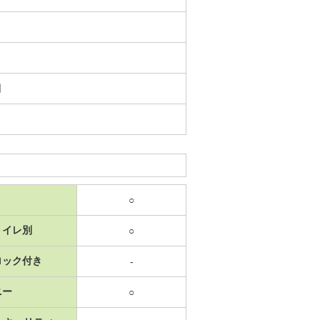
日
○
トイレ別
○
ロック付き
-
ニー
○