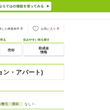
0
0
存した検索条件
お気に入り
売る
住みやすい街を探す
助成金
売却
情報
ション・アパート)
/敷引・償却
なし / -