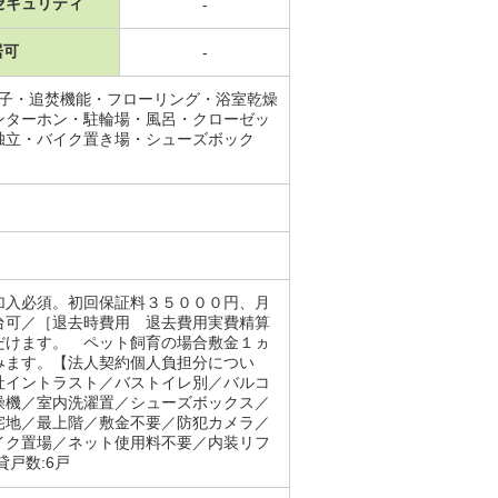
セキュリティ
-
居可
-
端子・追焚機能・フローリング・浴室乾燥
ンターホン・駐輪場・風呂・クローゼッ
独立・バイク置き場・シューズボック
加入必須。初回保証料３５０００円、月
台可／［退去時費用 退去費用実費精算
だけます。 ペット飼育の場合敷金１ヵ
みます。【法人契約個人負担分につい
社イントラスト／バストイレ別／バルコ
燥機／室内洗濯置／シューズボックス／
宅地／最上階／敷金不要／防犯カメラ／
イク置場／ネット使用料不要／内装リフ
戸数:6戸