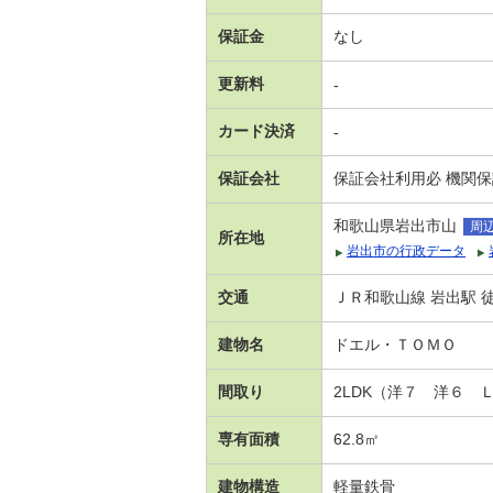
保証金
なし
更新料
-
カード決済
-
保証会社
保証会社利用必 機関
和歌山県岩出市山
周
所在地
岩出市の行政データ
交通
ＪＲ和歌山線 岩出駅 徒
建物名
ドエル・ＴＯＭＯ
間取り
2LDK（洋７ 洋６ 
専有面積
62.8㎡
建物構造
軽量鉄骨