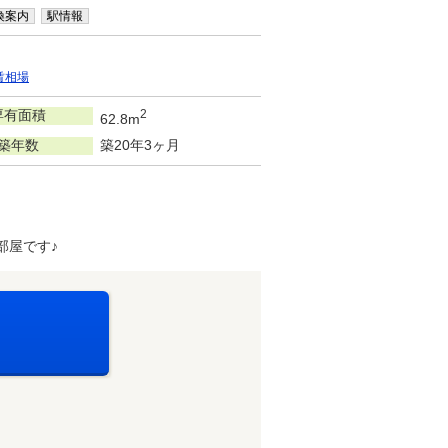
換案内
駅情報
賃相場
専有面積
2
62.8m
築年数
築20年3ヶ月
部屋です♪