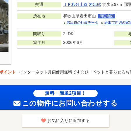
交通
ＪＲ和歌山線
岩出駅
徒歩5.9km
乗
所在地
和歌山県岩出市山
周辺地図
岩出市の行政データ
岩出市周辺の家
間取り
2LDK
築年月
2006年6月
ポイント
インターネット月額使用無料です☆彡 ペットと暮らせるお
無料・簡単2項目！
この物件にお問い合わせする
お気に入りに追加する