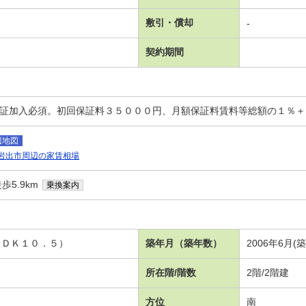
敷引・償却
-
契約期間
保証加入必須。初回保証料３５０００円、月額保証料賃料等総額の１％
辺地図
岩出市周辺の家賃相場
歩5.9km
乗換案内
ＬＤＫ１０．５）
築年月（築年数）
2006年6月(
所在階/階数
2階/2階建
方位
南