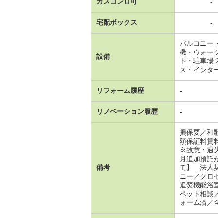
ガスコンロ可
-
宅配ボックス
-
バルコニー
機・ウォー
設備
ト・駐車場
ス・インタ
リフォーム履歴
-
リノベーション履歴
-
損保要／和
額保証料賃
※故意・過
月追加預託
備考
て】 法人
ニー／クロ
追焚機能浴
ペット相談
ォーム済／