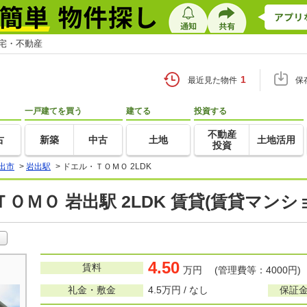
住宅・不動産
1
最近見た物件
保
一戸建てを買う
建てる
投資する
不動産
古
新築
中古
土地
土地活用
投資
出市
>
岩出駅
>
ドエル・ＴＯＭＯ 2LDK
ＯＭＯ 岩出駅 2LDK 賃貸(賃貸マン
4.50
賃料
万円 (管理費等：4000円)
礼金・敷金
4.5万円 / なし
保証金