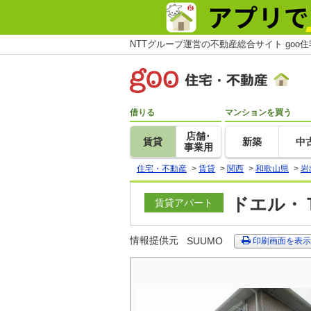
NTTグループ運営の不動産総合サイト goo
借りる
マンションを買う
店舗･
賃貸
新築
中
事業用
住宅・不動産
>
賃貸
>
関西
>
和歌山県
>
岩
ドエル・Ｔ
賃貸アパート
情報提供元
SUUMO
印刷画面を表示