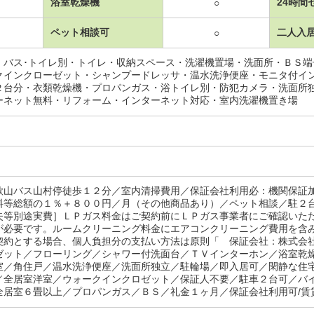
浴室乾燥機
24時間
○
ペット相談可
二人入
○
・バス･トイレ別・トイレ・収納スペース・洗濯機置場・洗面所・ＢＳ
クインクローゼット・シャンプードレッサ・温水洗浄便座・モニタ付イ
２台分・衣類乾燥機・プロパンガス・浴トイレ別・防犯カメラ・洗面所
ーネット無料・リフォーム・インターネット対応・室内洗濯機置き場
歌山バス山村停徒歩１２分／室内清掃費用／保証会社利用必：機関保証
料等総額の１％＋８００円／月（その他商品あり）／ペット相談／駐２
失等別途実費］ＬＰガス料金はご契約前にＬＰガス事業者にご確認いた
が必要です。ルームクリーニング料金にエアコンクリーニング費用を含
契約とする場合、個人負担分の支払い方法は原則「 保証会社：株式会
ゼット／フローリング／シャワー付洗面台／ＴＶインターホン／浴室乾
室／角住戸／温水洗浄便座／洗面所独立／駐輪場／即入居可／閑静な住
／全居室洋室／ウォークインクロゼット／保証人不要／駐車２台可／バ
全居室６畳以上／プロパンガス／ＢＳ／礼金１ヶ月／保証会社利用可/賃貸