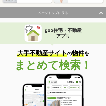
ページトップに戻る
goo住宅・不動産
アプリ
大手不動産サイト
物件
の
を
まとめて検索！