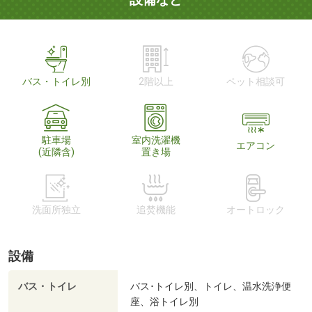
バス・トイレ別
2階以上
ペット相談可
駐車場
室内洗濯機
エアコン
(近隣含)
置き場
洗面所独立
追焚機能
オートロック
設備
バス・トイレ
バス･トイレ別、トイレ、温水洗浄便
座、浴トイレ別