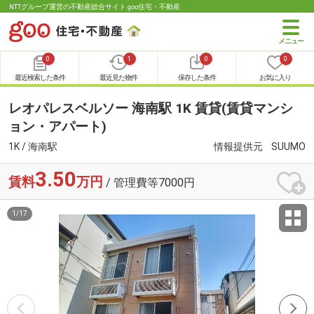
NTTグループ運営の不動産総合サイト goo住宅・不動産
0
1
0
0
最近検索した条件
最近見た物件
保存した条件
お気に入り
レオパレスベルソー 海南駅 1K 賃貸(賃貸マンシ
ョン・アパート)
1K / 海南駅
情報提供元
SUUMO
3.50
賃料
万円
/ 管理費等7000円
1
/
17