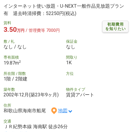
インターネット使い放題・U-NEXT一般作品見放題プラン
有 退去時清掃費：52250円(税込)
賃料
初期費用
3.50
を知りたい
/ 管理費等 7000円
万円
敷 / 礼
保証金
なし / なし
なし
専有面積
間取り
2
1K
19.87m
所在階 / 階数
方位
1階 / 2階建
築年数
物件タイプ
2002年12月(築23年9ヶ月)
賃貸アパート
住所
和歌山県海南市船尾
地図
交通
ＪＲ紀勢本線 海南駅 徒歩26分