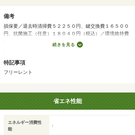
備考
損保要／退去時清掃費５２２５０円、鍵交換費１６５００
円、抗菌施工（任意）１８０４０円（税込）／環境維持費
５５０円／月、更新手数料１６５００円／２年（税込）／
続きを見る
保証会社利用必：保証料：５０９９０円（契約内容により
１００～１２０％で変動有）※記載金額は１２０％の場合
特記事項
／仲介手数料不要／フリーレント１ヶ月／個人契約限定／
バストイレ別／エアコン／室内洗濯置／温水洗浄便座／宅
フリーレント
配ボックス／光ファイバー／即入居可／電気コンロ／ロフ
ト／仲介手数料不要／家電付／家具付／（ドラッグスト
ア）まで２００ｍ／（コンビニ）まで４５０ｍ／（コンビ
省エネ性能
ニ）まで３００ｍ/賃貸戸数:10戸
エネルギー消費性
-
能