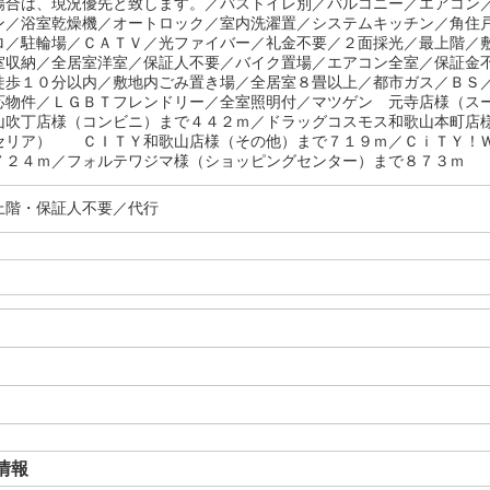
場合は、現況優先と致します。／バストイレ別／バルコニー／エアコン
ン／浴室乾燥機／オートロック／室内洗濯置／システムキッチン／角住
ロ／駐輪場／ＣＡＴＶ／光ファイバー／礼金不要／２面採光／最上階／
室収納／全居室洋室／保証人不要／バイク置場／エアコン全室／保証金
徒歩１０分以内／敷地内ごみ置き場／全居室８畳以上／都市ガス／ＢＳ
応物件／ＬＧＢＴフレンドリー／全室照明付／マツゲン 元寺店様（ス
山吹丁店様（コンビニ）まで４４２ｍ／ドラッグコスモス和歌山本町店
セリア） ＣＩＴＹ和歌山店様（その他）まで７１９ｍ／ＣｉＴＹ！
７２４ｍ／フォルテワジマ様（ショッピングセンター）まで８７３ｍ
上階・保証人不要／代行
情報