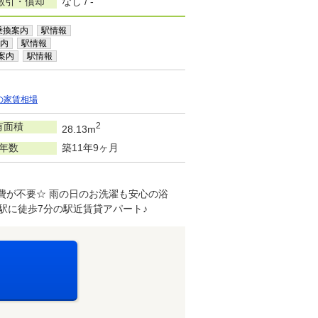
敷引・償却
なし / -
乗換案内
駅情報
内
駅情報
案内
駅情報
の家賃相場
有面積
2
28.13m
年数
築11年9ヶ月
費が不要☆ 雨の日のお洗濯も安心の浴
駅に徒歩7分の駅近賃貸アパート♪