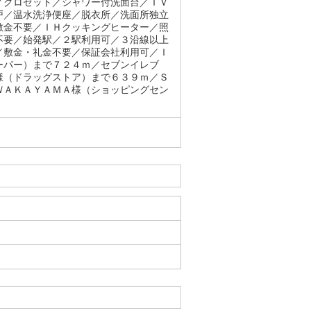
／クロゼット／シャワー付洗面台／ＴＶ
戸／温水洗浄便座／脱衣所／洗面所独立
敷金不要／ＩＨクッキングヒーター／照
不要／始発駅／２駅利用可／３沿線以上
／敷金・礼金不要／保証会社利用可／Ｉ
ーパー）まで７２４ｍ／セブンイレブ
様（ドラッグストア）まで６３９ｍ／Ｓ
ＷＡＫＡＹＡＭＡ様（ショッピングセン