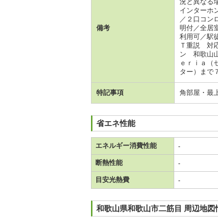
況と異なる
インターホ
／２口コン
備考
明付／全居
利用可／駅
Ｔ重説 対
ン 和歌山
ｅｒｉａ（
ター）まで
特記事項
角部屋・最
省エネ性能
エネルギー消費性能
-
断熱性能
-
目安光熱費
-
和歌山県和歌山市二筋目 周辺地図