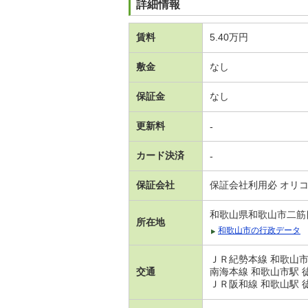
詳細情報
賃料
5.40万円
敷金
なし
保証金
なし
更新料
-
カード決済
-
保証会社
保証会社利用必 オリ
和歌山県和歌山市二筋
所在地
和歌山市の行政データ
ＪＲ紀勢本線 和歌山市
交通
南海本線 和歌山市駅 
ＪＲ阪和線 和歌山駅 