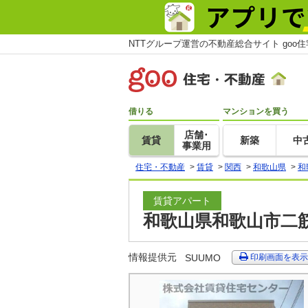
NTTグループ運営の不動産総合サイト goo
借りる
マンションを買う
店舗･
賃貸
新築
中
事業用
住宅・不動産
>
賃貸
>
関西
>
和歌山県
>
和
賃貸アパート
和歌山県和歌山市二筋
情報提供元
SUUMO
印刷画面を表示