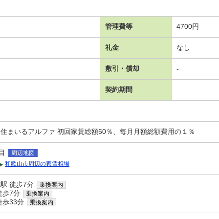
管理費等
4700円
礼金
なし
敷引・償却
-
契約期間
コ住まいるアルファ 初回家賃総額50％、毎月月額総額費用の１％
目
周辺地図
和歌山市周辺の家賃相場
駅 徒歩7分
乗換案内
徒歩7分
乗換案内
徒歩33分
乗換案内