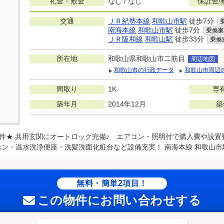
礼金・敷金
なし / なし
保証金/
交通
ＪＲ紀勢本線
和歌山市駅
徒歩7分
南海本線
和歌山市駅
徒歩7分
乗換案
ＪＲ阪和線
和歌山駅
徒歩33分
乗換
所在地
和歌山県和歌山市二筋目
周辺地図
和歌山市の行政データ
和歌山市周辺
間取り
1K
専
築年月
2014年12月
築
件★ 共用玄関にオートロック完備♪ エアコン・照明付で購入費や設置
ーホン・温水洗浄便座・洗髪洗面化粧台など設備充実！ 南海本線 和歌山市
無料・簡単2項目！
この物件にお問い合わせする