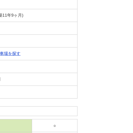
(築11年9ヶ月)
車場を探す
日
○