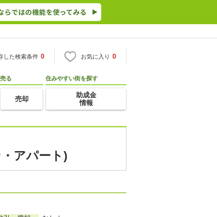
0
0
存した検索条件
お気に入り
売る
住みやすい街を探す
助成金
売却
情報
ン・アパート)