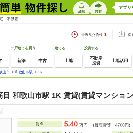
住宅・不動産
1
最近見た物件
保
一戸建てを買う
建てる
投資する
不動産
古
新築
中古
土地
土地活用
投資
歌山市
>
和歌山市駅
>
1K
目 和歌山市駅 1K 賃貸(賃貸マンショ
5.40
賃料
万円 (管理費等：4700円)