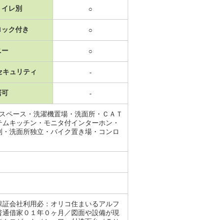
トイレ別
○
ロック付き
○
ニー
○
セキュリティ
-
居可
-
納スペース・洗濯機置場・洗面所・ＣＡＴ
テムキッチン・モニタ付インターホン・
別・洗面所独立・バイク置き場・コンロ
保証会社利用必：オリコ住まいるアルフ
普通借家０１年０ヶ月／図面や設備が現