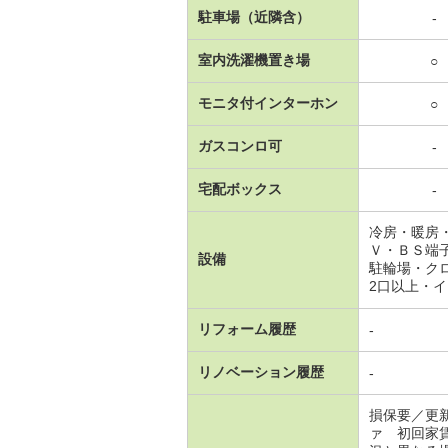
駐車場（近隣含）
-
室内洗濯機置き場
○
モニタ付インターホン
○
ガスコンロ可
-
宅配ボックス
-
冷房・暖房
Ｖ・ＢＳ端
設備
駐輪場・ク
2口以上・
リフォーム履歴
-
リノベーション履歴
-
損保要／更
ァ 初回家