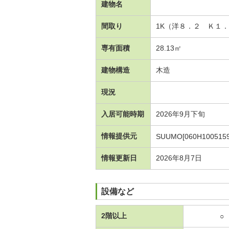
建物名
間取り
1K（洋８．２ Ｋ１
専有面積
28.13㎡
建物構造
木造
現況
入居可能時期
2026年9月下旬
情報提供元
SUUMO[060H1005159
情報更新日
2026年8月7日
設備など
2階以上
○