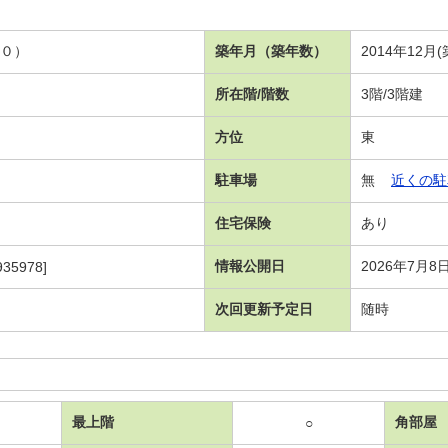
．０）
築年月（築年数）
2014年12月
所在階/階数
3階/3階建
方位
東
駐車場
無
近くの駐
住宅保険
あり
情報公開日
2026年7月8
35978]
次回更新予定日
随時
最上階
角部屋
○