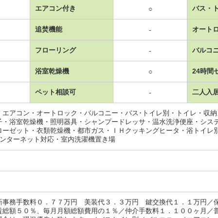
エアコン付き
バス・
○
追焚機能
オート
-
フローリング
バルコ
-
浴室乾燥機
24時間
○
ペット相談可
二人入
-
・エアコン・オートロック・バルコニー・バス･トイレ別・トイレ・収
子・浴室乾燥機・照明器具・シャンプードレッサ・温水洗浄便座・シス
ローゼット・衣類乾燥機・都市ガス・ＩＨクッキングヒータ・浴トイレ
インターネット対応・室内洗濯機置き場
新事務手数料０．７７万円 美装代３．３万円 鍵交換代１．１万円／
賃総額５０％、毎月月額総額費用の１％／仲介手数料１．１００ヶ月／