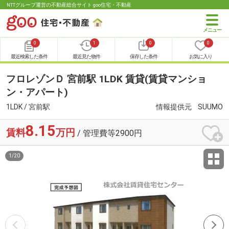
NTTグループ運営の不動産総合サイト goo住宅・不動産
0
1
0
0
最近検索した条件
最近見た物件
保存した条件
お気に入り
フロレゾンＤ 宮前駅 1LDK 賃貸(賃貸マンショ
ン・アパート)
1LDK / 宮前駅
情報提供元
SUUMO
8.15
賃料
万円
/ 管理費等2900円
1
/
20