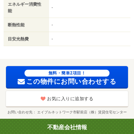
エネルギー消費性
／照明付／全居室収納／全居室洋室／ウォークインクロゼ
-
能
ット／保証人不要／全居室フローリング／２沿線利用可／
エアコン２台／ＣＳ／ネット使用料不要／エアコン全室／
断熱性能
-
保証金不要／２４時間換気システム／複層ガラス／クロゼ
ット２ヶ所／サンルーム／南面リビング／浴室未使用／ト
目安光熱費
-
イレ未使用／２駅利用可／３駅以上利用可／３沿線以上利
用可／敷地内ごみ置き場／東南向き／全居室６畳以上／都
市ガス／室内物干機／ＢＳ／保証会社利用可／ＩＴ重説
対応物件／ＬＧＢＴフレンドリー／全室照明付／イズミヤ
和歌山店様（ショッピングセンター）まで５２１ｍ／ファ
無料・簡単2項目！
ミリーマート 和歌山手平店様（コンビニ）まで４３０ｍ
この物件にお問い合わせする
／松源 小雑賀店様（スーパー）まで１３３７ｍ／ココカ
ラファイン＋イズミヤ和歌山店様（ドラッグストア）まで
お気に入りに追加する
５２１ｍ／Ｓｅｒｉａ（セリア） イズミヤショッピン
グセンター和歌山店（その他）まで５１５ｍ／コーナンＰ
お問い合わせ先
エイブルネットワーク市駅前店（株）賃貸住宅センター
ＲＯ和歌山国体道路店様（ホームセンター）まで２０２６
ｍ
不動産会社情報