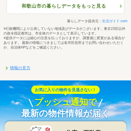
和歌山市の暮らしデータをもっと見る
暮らしデータ提供元：
生活ガイド.com
※行政機関により公表していない地域及びデータがございます。東京23区以外
の政令指定都市は、市全体のデータとして表示しています。
※提供データには細心の注意を払っておりますが、調査後に変更がある場合が
あります。 最新の情報につきましては各市区役所までお問い合わせいただく
か、自治体HPなどをご確認ください。
情報の見方
お気に入りの物件を見逃さない！
プッシュ通知で
最新の物件情報が届く