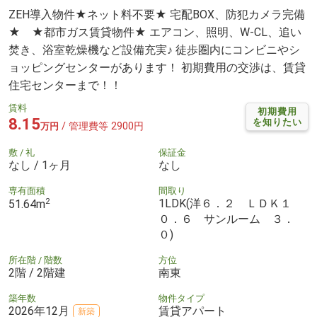
ZEH導入物件★ネット料不要★ 宅配BOX、防犯カメラ完備
★ ★都市ガス賃貸物件★ エアコン、照明、W-CL、追い
焚き、浴室乾燥機など設備充実♪ 徒歩圏内にコンビニやシ
ョッピングセンターがあります！ 初期費用の交渉は、賃貸
住宅センターまで！！
賃料
初期費用
8.15
を知りたい
/ 管理費等 2900円
万円
敷 / 礼
保証金
なし / 1ヶ月
なし
専有面積
間取り
2
1LDK(洋６．２ ＬＤＫ１
51.64m
０．６ サンルーム ３．
０)
所在階 / 階数
方位
2階 / 2階建
南東
築年数
物件タイプ
2026年12月
賃貸アパート
新築