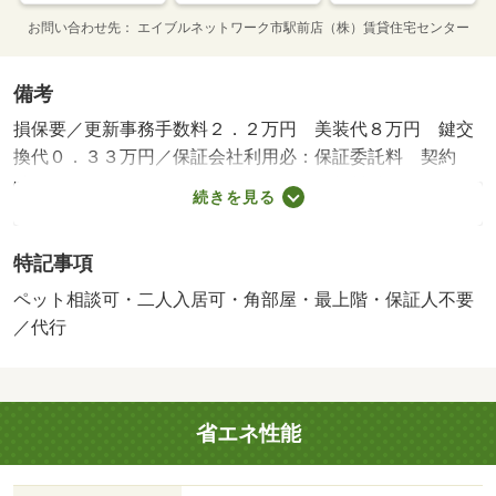
お問い合わせ先
エイブルネットワーク市駅前店（株）賃貸住宅センター
備考
損保要／更新事務手数料２．２万円 美装代８万円 鍵交
換代０．３３万円／保証会社利用必：保証委託料 契約
時：２．２万円又は２．５万円、月額：賃料総額の２．
続きを見る
２％・２．５％・５．５％いずれか必要。／仲介手数料
１．１００ヶ月／普通借家０２年０ヶ月／二人入居可／ペ
特記事項
ット相談／ペット飼育相談可（犬・猫） ★家具家電レン
タル利用可★ 図面や設備が現況と異なる場合、現況優先
ペット相談可・二人入居可・角部屋・最上階・保証人不要
と致します。 別途月額費用：ｒｕｕｍサポート１ ９８
／代行
０円／バストイレ別／エアコン／クロゼット／フローリン
グ／シャワー付洗面台／ＴＶインターホン／浴室乾燥機／
室内洗濯置／シューズボックス／システムキッチン／追焚
省エネ性能
機能浴室／角住戸／温水洗浄便座／脱衣所／洗面所独立／
宅配ボックス／２面採光／最上階／敷金不要／対面式キッ
チン／防犯カメラ／ペット相談／ＩＨクッキングヒーター