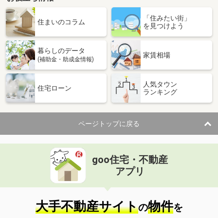
「住みたい街」
住まいのコラム
を見つけよう
暮らしのデータ
家賃相場
(補助金・助成金情報)
人気タウン
住宅ローン
ランキング
ページトップに戻る
goo住宅・不動産
アプリ
大手不動産サイト
物件
の
を