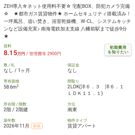
ZEH導入☆ネット使用料不要☆ 宅配BOX、防犯カメラ完備
☆ ★都市ガス賃貸物件★ ホームセキュリティ搭載済み！
一坪風呂、追い焚き、浴室乾燥機、W-CL、システムキッチ
ンなど設備充実♪ 南海電鉄加太支線 八幡前駅まで徒歩9分
★
賃料
初期費用
8.15
を知りたい
/ 管理費等 2900円
万円
敷 / 礼
保証金
なし / 1ヶ月
なし
専有面積
間取り
2
2LDK(洋６．３ 洋６．１
58.6m
ＬＤＫ１１．１)
所在階 / 階数
方位
2階 / 2階建
南東
築年数
物件タイプ
2026年11月
賃貸アパート
新築