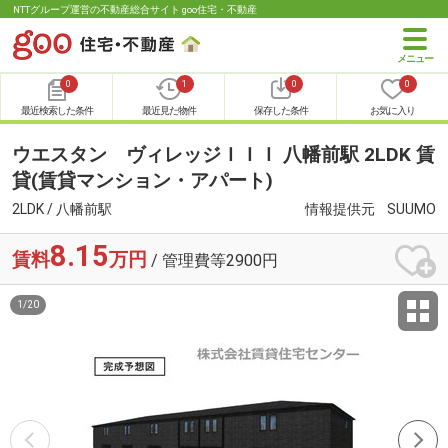
NTTグループ運営の不動産総合サイト goo住宅・不動産
0
1
0
0
最近検索した条件
最近見た物件
保存した条件
お気に入り
ウエスタン ヴィレッジＩＩＩ 八幡前駅 2LDK 賃
貸(賃貸マンション・アパート)
2LDK / 八幡前駅
情報提供元
SUUMO
8.15
賃料
万円
/ 管理費等2900円
1
/
20