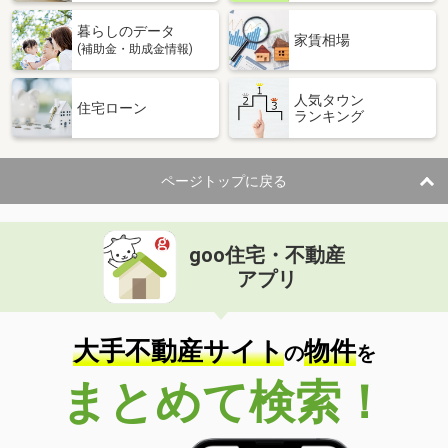
暮らしのデータ
家賃相場
(補助金・助成金情報)
人気タウン
住宅ローン
ランキング
ページトップに戻る
goo住宅・不動産
アプリ
大手不動産サイト
物件
の
を
まとめて検索！