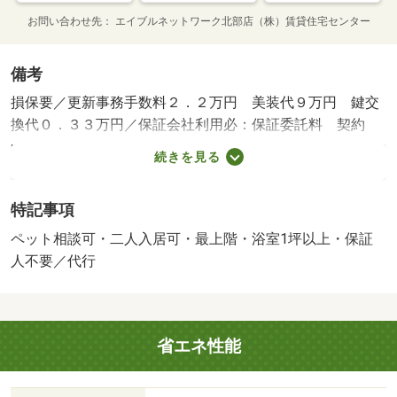
お問い合わせ先
エイブルネットワーク北部店（株）賃貸住宅センター
備考
損保要／更新事務手数料２．２万円 美装代９万円 鍵交
換代０．３３万円／保証会社利用必：保証委託料 契約
時：２．２万円又は２．５万円、月額：賃料総額の２．
続きを見る
２％・２．５％・５．５％いずれか必要。／仲介手数料
１．１００ヶ月／普通借家０２年０ヶ月／二人入居可／ペ
特記事項
ット相談／ペット飼育相談可（犬・猫） ★家具家電レン
タル利用可★ 図面や設備が現況と異なる場合、現況優先
ペット相談可・二人入居可・最上階・浴室1坪以上・保証
と致します。 別途月額費用：ｒｕｕｍサポート１ ９８
人不要／代行
０円／バストイレ別／バルコニー／エアコン／ガスコンロ
対応／クロゼット／シャワー付洗面台／ＴＶインターホン
／浴室乾燥機／室内洗濯置／シューズボックス／システム
省エネ性能
キッチン／追焚機能浴室／温水洗浄便座／脱衣所／洗面所
独立／宅配ボックス／最上階／敷金不要／３口以上コンロ
／対面式キッチン／防犯カメラ／ペット相談／照明付／全