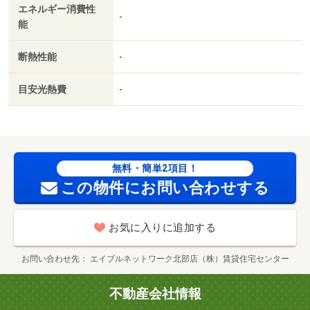
エネルギー消費性
居室収納／オートバス／グリル付／全居室洋室／ウォーク
-
能
インクロゼット／保証人不要／エアコン２台／ＣＳ／ネッ
ト使用料不要／保証金不要／２４時間換気システム／複層
断熱性能
-
ガラス／南面２室／電子ロック／南面リビング／浴室１坪
以上／ペット専用設備／浴室未使用／トイレ未使用／２駅
目安光熱費
-
利用可／敷地内ごみ置き場／東南向き／セキュリティ会社
加入済／全居室６畳以上／都市ガス／三面鏡付洗面化粧台
／南面バルコニー／室内物干機／ＢＳ／保証会社利用可／
ＩＴ重説 対応物件／ＬＧＢＴフレンドリー／全室照明付
／スーパーエバグリーン古屋店様（スーパー）まで７４４
無料・簡単2項目！
ｍ／ローソン和歌山西庄店様（コンビニ）まで９１９ｍ／
この物件にお問い合わせする
ドラッグストアコスモス 古屋店様（ドラッグストア）ま
で１０１２ｍ／Ｓｅｒｉａ（セリア） 木ノ本店様（そ
お気に入りに追加する
の他）まで１３９８ｍ／ジュンテンドー 古屋店様（ホー
ムセンター）まで１０４３ｍ／セブンイレブン 和歌山西
お問い合わせ先
エイブルネットワーク北部店（株）賃貸住宅センター
庄南店様（コンビニ）まで１０２０ｍ
不動産会社情報