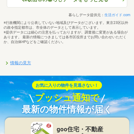
暮らしデータ提供元：
生活ガイド.com
※行政機関により公表していない地域及びデータがございます。東京23区以外
の政令指定都市は、市全体のデータとして表示しています。
※提供データには細心の注意を払っておりますが、調査後に変更がある場合が
あります。 最新の情報につきましては各市区役所までお問い合わせいただく
か、自治体HPなどをご確認ください。
情報の見方
お気に入りの物件を見逃さない！
プッシュ通知で
最新の物件情報が届く
goo住宅・不動産