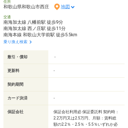
住所
和歌山県和歌山市西庄
地図
交通
南海加太線 八幡前駅 徒歩9分
南海加太線 西ノ庄駅 徒歩11分
南海本線 和歌山大学前駅 徒歩5.5km
乗り換え検索
敷引・償却
-
更新料
-
契約期間
カード決済
-
保証会社
保証会社利用必 保証委託料 契約時：
2.2万円又は2.5万円、月額：賃料総
額の2.2％・2.5％・5.5％いずれか必