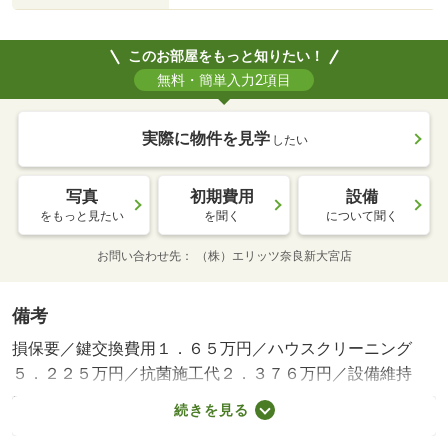
このお部屋をもっと知りたい！
無料・簡単入力2項目
実際に物件を見学
したい
写真
初期費用
設備
をもっと見たい
を聞く
について聞く
お問い合わせ先
（株）エリッツ奈良新大宮店
備考
損保要／鍵交換費用１．６５万円／ハウスクリーニング
５．２２５万円／抗菌施工代２．３７６万円／設備維持
費：５５０円／月 口座振替手数料：５２４円／月 更新
続きを見る
事務手数料：１６５００円／更新時／保証会社利用必：賃