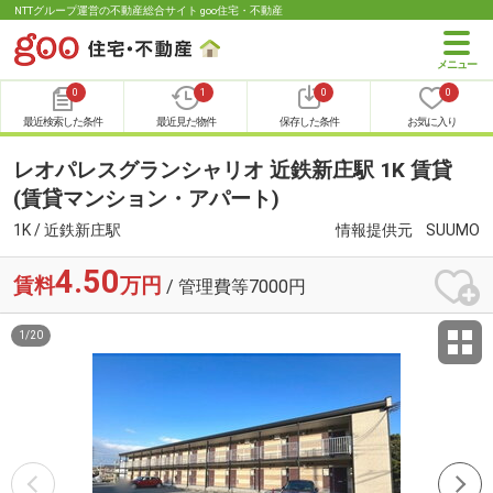
NTTグループ運営の不動産総合サイト goo住宅・不動産
0
1
0
0
最近検索した条件
最近見た物件
保存した条件
お気に入り
レオパレスグランシャリオ 近鉄新庄駅 1K 賃貸
(賃貸マンション・アパート)
1K / 近鉄新庄駅
情報提供元
SUUMO
4.50
賃料
万円
/ 管理費等7000円
1
/
20