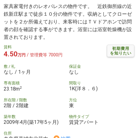
家具家電付きのレオパレスの物件です。 近鉄御所線の近
鉄新庄駅まで徒歩１０分の物件です。収納としてクローゼ
ットを２か所備えており、来客時にはＴＶドアホンで訪問
者の顔を確認する事ができます。浴室には浴室乾燥機が設
置されております。
賃料
初期費用
4.50
を知りたい
/ 管理費等 7000円
万円
敷 / 礼
保証金
なし / 1ヶ月
なし
専有面積
間取り
2
1K(洋８．６)
23.18m
所在階 / 階数
方位
2階 / 2階建
東
築年数
物件タイプ
2009年4月(築17年5ヶ月)
賃貸アパート
住所