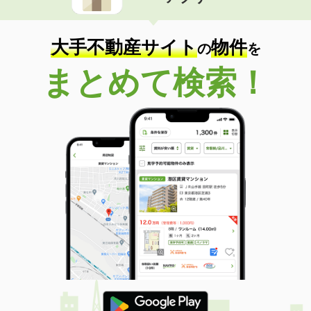
大手不動産サイト
物件
の
を
まとめて検索！