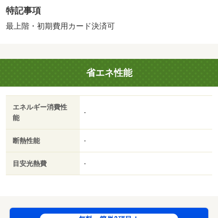
貸保証料５２５５０円／単身者限定／子供不可／バストイ
特記事項
レ別／エアコン／ＴＶインターホン／浴室乾燥機／室内洗
濯置／シューズボックス／システムキッチン／温水洗浄便
最上階・初期費用カード決済可
座／２口コンロ／駐輪場／即入居可／最上階／敷金不要／
ＩＨクッキングヒーター／全居室洋室／冷蔵庫／クロゼッ
ト２ヶ所／家電付／家具付／駅徒歩１０分以内／敷地内ご
省エネ性能
み置き場／プロパンガス／じゅうたん張／礼金１ヶ月／Ｉ
Ｔ重説 対応物件／初期費用カード決済可／セブンイレブ
ン葛城南花内店（コンビニ）まで９００ｍ／マルシゲ大和
エネルギー消費性
新庄店（スーパー）まで８５０ｍ／ラ・ムー葛城忍海店
-
能
（スーパー）まで１４００ｍ／堀内医院（病院）まで１５
００ｍ／新庄郵便局（郵便局）まで６５０ｍ／葛城市役所
断熱性能
-
（役所）まで５５０ｍ/賃貸戸数:24戸
目安光熱費
-