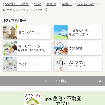
goo住宅・不動産
賃貸
奈良県
葛城市
近鉄新庄駅
レオパレスグランシャリオ 1K
お役立ち情報
「住みたい街」
住まいのコラム
を見つけよう
暮らしのデータ
家賃相場
(補助金・助成金情報)
人気タウン
住宅ローン
ランキング
ページトップに戻る
goo住宅・不動産
アプリ