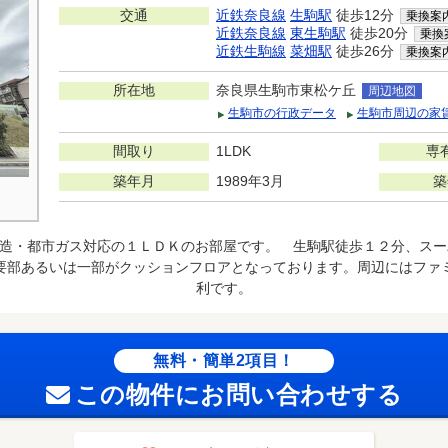
交通
近鉄奈良線
生駒駅
徒歩12分
乗換案
近鉄奈良線
東生駒駅
徒歩20分
乗換
近鉄生駒線
菜畑駅
徒歩26分
乗換案
所在地
奈良県生駒市東松ケ丘
周辺地図
生駒市の行政データ
生駒市周辺の家
間取り
1LDK
専
築年月
1989年3月
築
造・都市ガス対応の１ＬＤＫのお部屋です。 生駒駅徒歩１２分、スー
要部あるいは一部がクッションフロアとなっております。周辺にはファ
利です。
無料・簡単2項目！
この物件にお問い合わせする