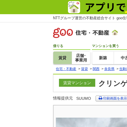
NTTグループ運営の不動産総合サイト goo
借りる
マンションを買う
店舗･
賃貸
新築
中
事業用
住宅・不動産
>
賃貸
>
関西
>
奈良県
>
生駒
クリンゲ
賃貸マンション
情報提供元
SUUMO
印刷画面を表示