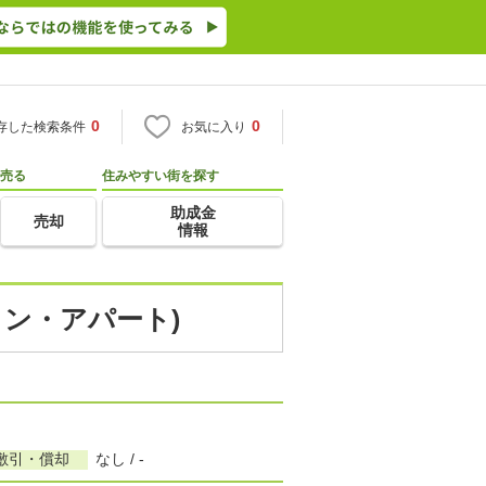
0
0
存した検索条件
お気に入り
売る
住みやすい街を探す
助成金
売却
情報
ョン・アパート)
敷引・償却
なし / -