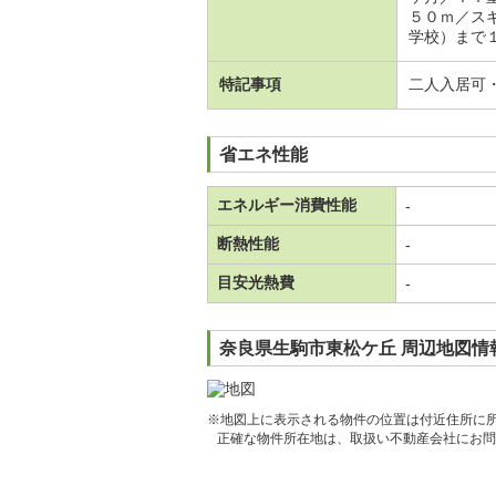
５０ｍ／ス
学校）まで
特記事項
二人入居可
省エネ性能
エネルギー消費性能
-
断熱性能
-
目安光熱費
-
奈良県生駒市東松ケ丘 周辺地図情
※地図上に表示される物件の位置は付近住所に
正確な物件所在地は、取扱い不動産会社にお問