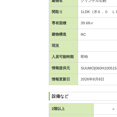
建物名
クリンゲル生駒
間取り
1LDK（洋６．０ 
専有面積
39.68㎡
建物構造
RC
現況
入居可能時期
即時
情報提供元
SUUMO[060H100515
情報更新日
2026年8月8日
設備など
2階以上
○