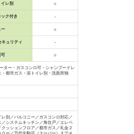
トイレ別
○
ロック付き
-
ニー
○
セキュリティ
-
居可
○
ベーター・ガスコンロ可・シャンプードレ
エ・都市ガス・浴トイレ別・洗面所独
イレ別／バルコニー／ガスコンロ対応／
ス／システムキッチン／角住戸／エレベ
／クッションフロア／都市ガス／礼金２
００ｍ／万代生駒店（スーパー）まで４