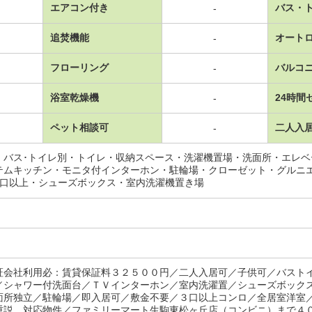
エアコン付き
バス・
-
追焚機能
オート
-
フローリング
バルコ
-
浴室乾燥機
24時間
-
ペット相談可
二人入
-
・バス･トイレ別・トイレ・収納スペース・洗濯機置場・洗面所・エレ
テムキッチン・モニタ付インターホン・駐輪場・クローゼット・グルニ
2口以上・シューズボックス・室内洗濯機置き場
証会社利用必：賃貸保証料３２５００円／二人入居可／子供可／バスト
／シャワー付洗面台／ＴＶインターホン／室内洗濯置／シューズボック
面所独立／駐輪場／即入居可／敷金不要／３口以上コンロ／全居室洋室
重説 対応物件／ファミリーマート生駒東松ヶ丘店（コンビニ）まで４