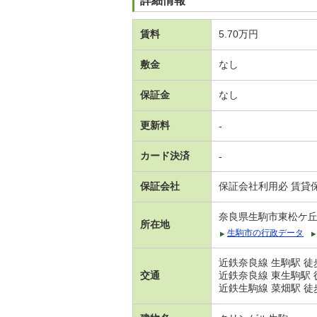
詳細情報
賃料
5.70万円
敷金
なし
保証金
なし
更新料
-
カード決済
-
保証会社
保証会社利用必 賃貸保
奈良県生駒市東松ケ
所在地
生駒市の行政データ
近鉄奈良線 生駒駅 徒
交通
近鉄奈良線 東生駒駅 
近鉄生駒線 菜畑駅 徒