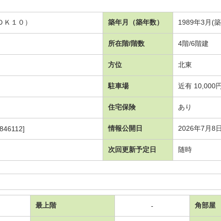
ＬＤＫ１０）
築年月（築年数）
1989年3月(
所在階/階数
4階/6階建
方位
北東
駐車場
近有 10,000
住宅保険
あり
情報公開日
2026年7月8
846112]
次回更新予定日
随時
最上階
角部屋
-