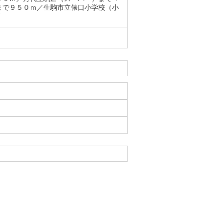
まで９５０ｍ／生駒市立俵口小学校（小
戸