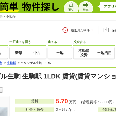
住宅・不動産
1
最近見た物件
保
一戸建てを買う
建てる
投資する
不動産
古
新築
中古
土地
土地活用
投資
市
>
生駒駅
>
クリンゲル生駒 1LDK
ル生駒 生駒駅 1LDK 賃貸(賃貸マンシ
5.70
賃料
万円 (管理費等：8000円)
礼金・敷金
2ヶ月 / なし
保証金/