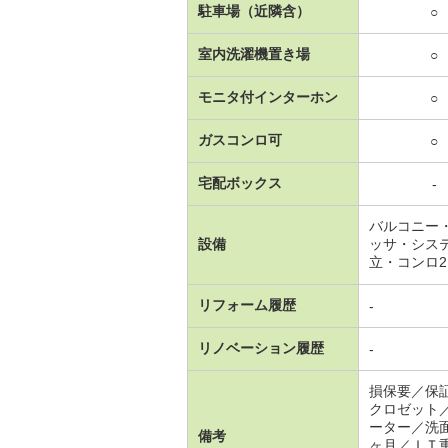
駐車場（近隣含）
○
室内洗濯機置き場
○
モニタ付インターホン
○
ガスコンロ可
○
宅配ボックス
-
バルコニー
設備
ッサ・シス
立・コンロ
リフォーム履歴
-
リノベーション履歴
-
損保要／保
クロゼット
ーター／洗
備考
ヶ月／ＩＴ