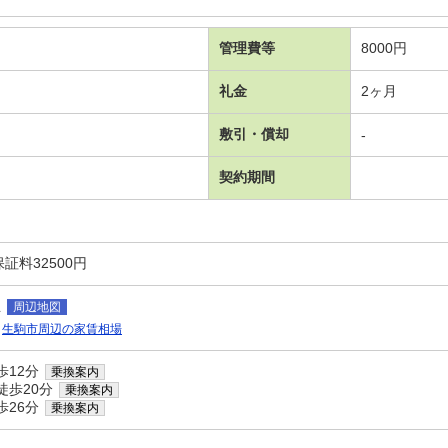
管理費等
8000円
礼金
2ヶ月
敷引・償却
-
契約期間
証料32500円
丘
周辺地図
生駒市周辺の家賃相場
歩12分
乗換案内
徒歩20分
乗換案内
歩26分
乗換案内