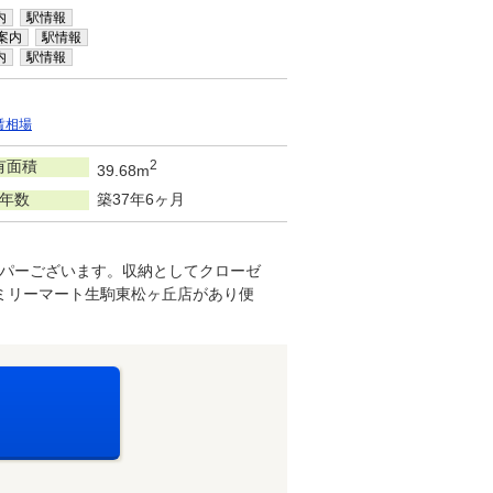
内
駅情報
案内
駅情報
内
駅情報
賃相場
有面積
2
39.68m
年数
築37年6ヶ月
パーございます。収納としてクローゼ
ミリーマート生駒東松ヶ丘店があり便