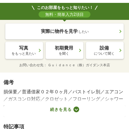
このお部屋をもっと知りたい！
無料・簡単入力2項目
実際に物件を見学
したい
写真
初期費用
設備
をもっと見たい
を聞く
について聞く
お問い合わせ先
Ｇｕｉｄａｎｃｅ（株）ガイダンス本店
備考
損保要／普通借家０２年０ヶ月／バストイレ別／エアコン
／ガスコンロ対応／クロゼット／フローリング／シャワー
付洗面台／ＴＶインターホン／浴室乾燥機／室内洗濯置／
続きを見る
陽当り良好／シューズボックス／システムキッチン／追焚
機能浴室／脱衣所／洗面所独立／２口コンロ／駐輪場／即
特記事項
入居可／閑静な住宅地／グリル付／全居室洋室／保証人不