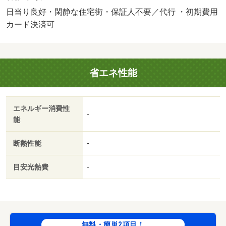
要／バイク置場／全居室フローリング／ガスレンジ付／ネ
日当り良好・閑静な住宅街・保証人不要／代行 ・初期費用
ット使用料不要／サンルーム／駅徒歩１０分以内／全居室
カード決済可
６畳以上／洗面所にドア／ＩＴ重説 対応物件／初期費用
カード決済可／通風良好／橿原市役所（役所）まで２０１
２ｍ／福本鮓（飲食店）まで２４３ｍ／丸亀製麺橿原（飲
省エネ性能
食店）まで７１３ｍ／橿原酒場情熱ホルモン（飲食店）ま
で４６９ｍ／牛角 奈良橿原店（飲食店）まで６７５ｍ／
ピノ・ノワール（飲食店）まで３３３ｍ/賃貸戸数:4戸
エネルギー消費性
-
能
断熱性能
-
目安光熱費
-
無料・簡単2項目！