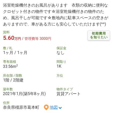
浴室乾燥機付きのお風呂があります 衣類の収納に便利な
クロゼット付きの物件です☆浴室乾燥機付きの物件のた
め、風呂干しが可能です☆敷地内に駐車スペースの空きが
ありますので、車がある方にも安心していただけます(^^)
賃料
初期費用
5.60
を知りたい
/ 管理費等 3000円
万円
敷 / 礼
保証金
1ヶ月 / 1ヶ月
なし
専有面積
間取り
2
1K
33.56m
所在階 / 階数
方位
1階 / 2階建
築年数
物件タイプ
2021年1月(築5年8ヶ月)
賃貸アパート
住所
奈良県橿原市葛本町
地図