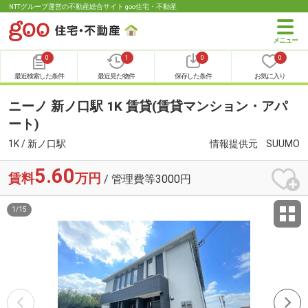
NTTグループ運営の不動産総合サイト goo住宅・不動産
0
1
0
0
最近検索した条件
最近見た物件
保存した条件
お気に入り
ニーノ 新ノ口駅 1K 賃貸(賃貸マンション・アパ
ート)
1K / 新ノ口駅
情報提供元
SUUMO
5.60
賃料
万円
/ 管理費等3000円
1
/
15