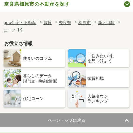
奈良県橿原市の不動産を探す
goo住宅・不動産
賃貸
奈良県
橿原市
新ノ口駅
ニーノ 1K
お役立ち情報
「住みたい街」
住まいのコラム
を見つけよう
暮らしのデータ
家賃相場
(補助金・助成金情報)
人気タウン
住宅ローン
ランキング
ページトップに戻る