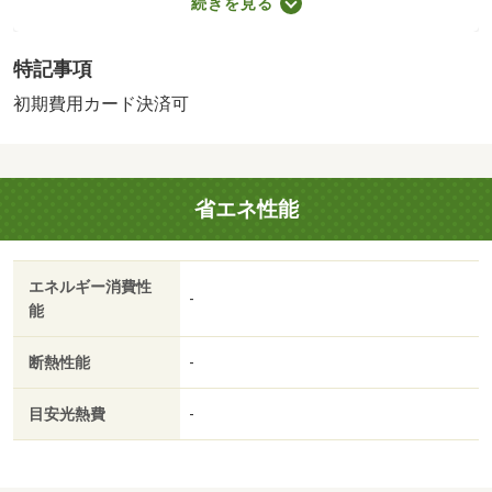
続きを見る
事務手数料：１６５００円／更新時／保証会社利用必：賃
貸保証料５８５５０円／単身者限定／子供不可／バストイ
特記事項
レ別／バルコニー／エアコン／ガスコンロ対応／ＴＶイン
ターホン／浴室乾燥機／室内洗濯置／シューズボックス／
初期費用カード決済可
システムキッチン／南向き／追焚機能浴室／温水洗浄便座
／洗面所独立／洗面化粧台／駐輪場／即入居可／３口以上
コンロ／防犯カメラ／照明付／全居室洋室／ウォークイン
省エネ性能
クロゼット／冷蔵庫／クッションフロア／家電付／家具付
／敷地内ごみ置き場／プロパンガス／敷金・礼金不要／Ｉ
Ｔ重説 対応物件／初期費用カード決済可／セブンイレブ
エネルギー消費性
ン橿原新賀町店（コンビニ）まで１７０ｍ／ならコープコ
-
能
ープみみなし（スーパー）まで４５０ｍ／近鉄百貨店橿原
店（スーパー）まで７５０ｍ／ローソン橿原木原店（コン
断熱性能
-
ビニ）まで６５０ｍ／サンプラザ大和八木店（スーパー）
まで６００ｍ／平成記念病院（病院）まで２２００ｍ/賃貸
目安光熱費
-
戸数:20戸