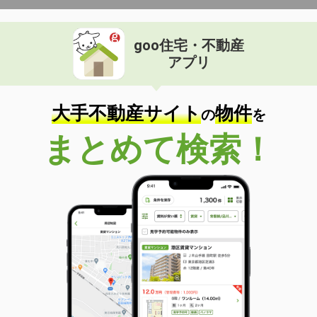
goo住宅・不動産
アプリ
大手不動産サイト
物件
の
を
まとめて検索！