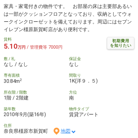
家具・家電付きの物件です。 お部屋の床は主要部あるい
は一部がクッションフロアとなっており、収納としてウォ
ークインクローゼットを備えております。周辺にはセブン
イレブン橿原新賀町店があり便利です。
賃料
初期費用
5.10
を知りたい
/ 管理費等 7000円
万円
敷 / 礼
保証金
なし / なし
なし
専有面積
間取り
2
1K(洋９．５)
30.84m
所在階 / 階数
方位
1階 / 2階建
南
築年数
物件タイプ
2010年9月(築16年)
賃貸アパート
住所
奈良県橿原市新賀町
地図