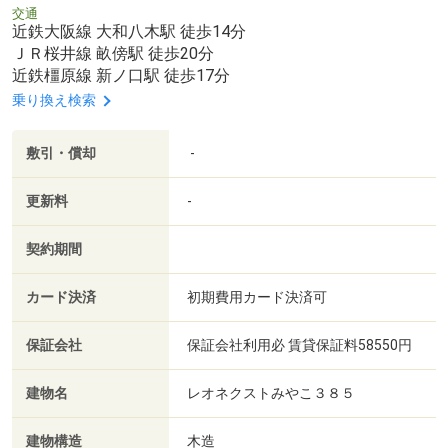
交通
近鉄大阪線 大和八木駅 徒歩14分
ＪＲ桜井線 畝傍駅 徒歩20分
近鉄橿原線 新ノ口駅 徒歩17分
乗り換え検索
敷引・償却
-
更新料
-
契約期間
カード決済
初期費用カード決済可
保証会社
保証会社利用必 賃貸保証料58550円
建物名
レオネクストみやこ３８５
建物構造
木造