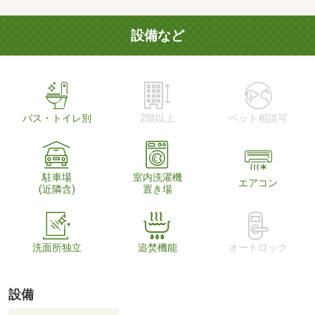
設備など
バス・トイレ別
2階以上
ペット相談可
駐車場
室内洗濯機
エアコン
(近隣含)
置き場
洗面所独立
追焚機能
オートロック
設備