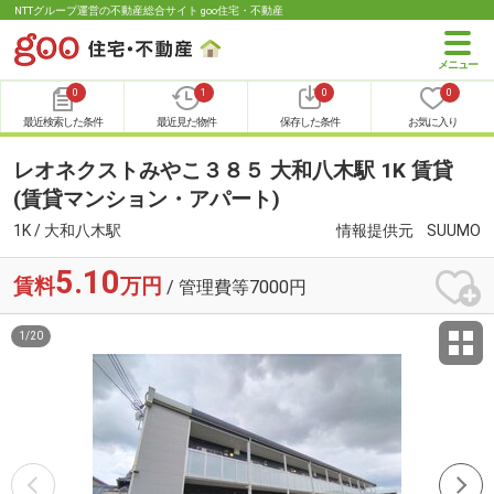
NTTグループ運営の不動産総合サイト goo住宅・不動産
0
1
0
0
最近検索した条件
最近見た物件
保存した条件
お気に入り
レオネクストみやこ３８５ 大和八木駅 1K 賃貸
(賃貸マンション・アパート)
1K / 大和八木駅
情報提供元
SUUMO
5.10
賃料
万円
/ 管理費等7000円
1
/
20