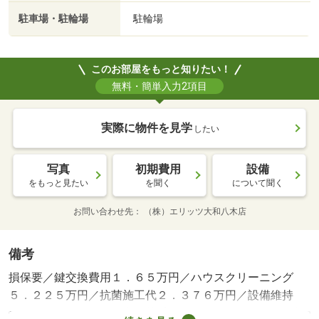
駐車場・駐輪場
駐輪場
このお部屋をもっと知りたい！
無料・簡単入力2項目
実際に物件を見学
したい
写真
初期費用
設備
をもっと見たい
を聞く
について聞く
お問い合わせ先
（株）エリッツ大和八木店
備考
損保要／鍵交換費用１．６５万円／ハウスクリーニング
５．２２５万円／抗菌施工代２．３７６万円／設備維持
費：５５０円／月 口座振替手数料：５２４円／月 更新