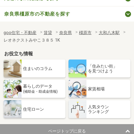
奈良県橿原市の不動産を探す
goo住宅・不動産
賃貸
奈良県
橿原市
大和八木駅
レオネクストみやこ３８５ 1K
お役立ち情報
「住みたい街」
住まいのコラム
を見つけよう
暮らしのデータ
家賃相場
(補助金・助成金情報)
人気タウン
住宅ローン
ランキング
ページトップに戻る