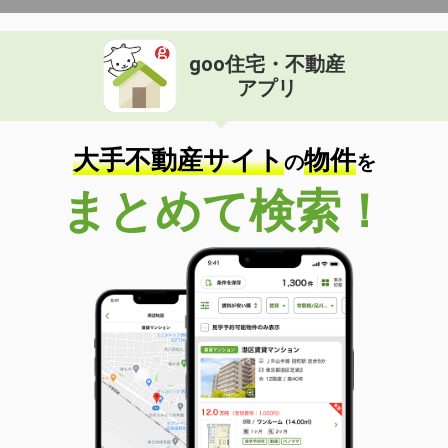
goo住宅・不動産
アプリ
大手不動産サイト
物件
の
を
まとめて検索！