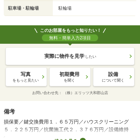
駐車場・駐輪場
駐輪場
このお部屋をもっと知りたい！
無料・簡単入力2項目
実際に物件を見学
したい
写真
初期費用
設備
をもっと見たい
を聞く
について聞く
お問い合わせ先
（株）エリッツ大和郡山店
備考
損保要／鍵交換費用１．６５万円／ハウスクリーニング
５．２２５万円／抗菌施工代２．３７６万円／設備維持
費：５５０円／月 口座振替手数料：５２４円／月 更新