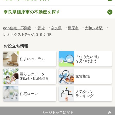
奈良県橿原市の不動産を探す
goo住宅・不動産
賃貸
奈良県
橿原市
大和八木駅
レオネクストみやこ３８５ 1K
お役立ち情報
「住みたい街」
住まいのコラム
を見つけよう
暮らしのデータ
家賃相場
(補助金・助成金情報)
人気タウン
住宅ローン
ランキング
ページトップに戻る