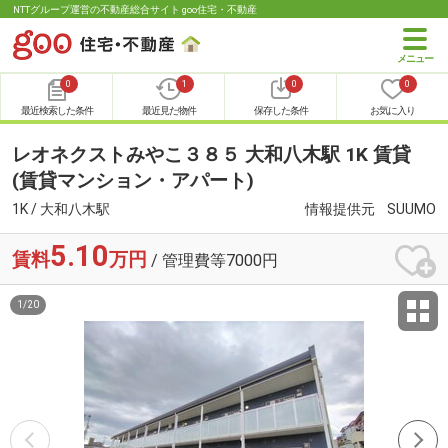
NTTグループ運営の不動産総合サイト goo住宅・不動産
0
1
0
0
最近検索した条件
最近見た物件
保存した条件
お気に入り
レオネクストみやこ３８５ 大和八木駅 1K 賃貸
(賃貸マンション・アパート)
1K / 大和八木駅
情報提供元
SUUMO
5.10
賃料
万円
/ 管理費等7000円
1
/
20