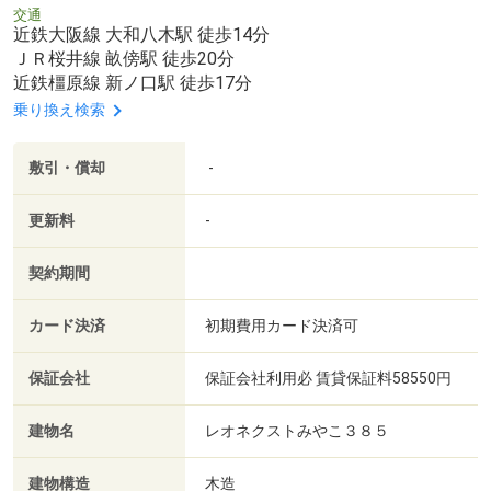
交通
近鉄大阪線 大和八木駅 徒歩14分
ＪＲ桜井線 畝傍駅 徒歩20分
近鉄橿原線 新ノ口駅 徒歩17分
乗り換え検索
敷引・償却
-
更新料
-
契約期間
カード決済
初期費用カード決済可
保証会社
保証会社利用必 賃貸保証料58550円
建物名
レオネクストみやこ３８５
建物構造
木造