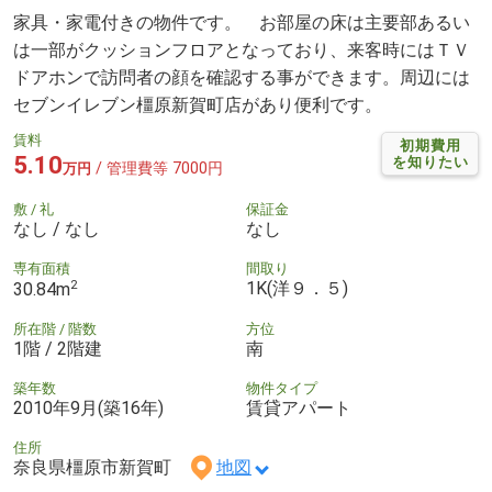
家具・家電付きの物件です。 お部屋の床は主要部あるい
は一部がクッションフロアとなっており、来客時にはＴＶ
ドアホンで訪問者の顔を確認する事ができます。周辺には
セブンイレブン橿原新賀町店があり便利です。
賃料
初期費用
5.10
を知りたい
/ 管理費等 7000円
万円
敷 / 礼
保証金
なし / なし
なし
専有面積
間取り
2
1K(洋９．５)
30.84m
所在階 / 階数
方位
1階 / 2階建
南
築年数
物件タイプ
2010年9月(築16年)
賃貸アパート
住所
奈良県橿原市新賀町
地図