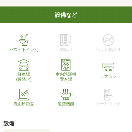
設備など
バス・トイレ別
2階以上
ペット相談可
駐車場
室内洗濯機
エアコン
(近隣含)
置き場
洗面所独立
追焚機能
オートロック
設備