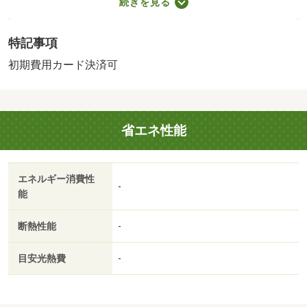
続きを見る
事務手数料：１６５００円／更新時／保証会社利用必：賃
貸保証料５８５５０円／単身者限定／子供不可／バストイ
特記事項
レ別／バルコニー／エアコン／ガスコンロ対応／ＴＶイン
ターホン／浴室乾燥機／室内洗濯置／シューズボックス／
初期費用カード決済可
システムキッチン／南向き／追焚機能浴室／温水洗浄便座
／洗面所独立／洗面化粧台／駐輪場／即入居可／３口以上
コンロ／防犯カメラ／全居室洋室／ウォークインクロゼッ
省エネ性能
ト／冷蔵庫／クッションフロア／収納１間半／家電付／家
具付／敷地内ごみ置き場／プロパンガス／敷金・礼金不要
／ＩＴ重説 対応物件／初期費用カード決済可／セブンイ
エネルギー消費性
レブン橿原新賀町店（コンビニ）まで１７０ｍ／ならコー
-
能
プコープみみなし（スーパー）まで４５０ｍ／近鉄百貨店
橿原店（スーパー）まで７５０ｍ／ローソン橿原木原店
断熱性能
-
（コンビニ）まで６５０ｍ／サンプラザ大和八木店（スー
パー）まで６００ｍ／平成記念病院（病院）まで２２００
目安光熱費
-
ｍ/賃貸戸数:20戸