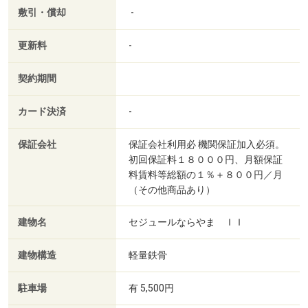
敷引・償却
-
更新料
-
契約期間
カード決済
-
保証会社
保証会社利用必 機関保証加入必須。
初回保証料１８０００円、月額保証
料賃料等総額の１％＋８００円／月
（その他商品あり）
建物名
セジュールならやま ＩＩ
建物構造
軽量鉄骨
駐車場
有 5,500円