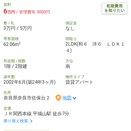
賃料
初期費用
6
を知りたい
/ 管理費等 3000円
万円
敷 / 礼
保証金
3万円 / 5万円
なし
専有面積
間取り
2
2LDK(和６ 洋６ ＬＤＫ１
62.06m
４)
所在階 / 階数
方位
1階 / 2階建
南
築年数
物件タイプ
2002年6月(築24年3ヶ月)
賃貸アパート
住所
奈良県奈良市佐保台２
地図
交通
ＪＲ関西本線 平城山駅 徒歩7分
乗り換え検索