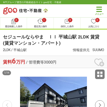
NTTグループ運営の不動産総合サイト goo住宅・不動産
0
1
0
0
最近検索した条件
最近見た物件
保存した条件
お気に入り
セジュールならやま ＩＩ 平城山駅 2LDK 賃貸
(賃貸マンション・アパート)
2LDK / 平城山駅
情報提供元
SUUMO
6
賃料
万円
/ 管理費等3000円
1
/
14