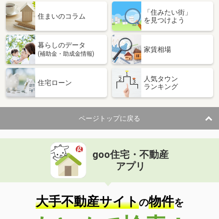
「住みたい街」
住まいのコラム
を見つけよう
暮らしのデータ
家賃相場
(補助金・助成金情報)
人気タウン
住宅ローン
ランキング
ページトップに戻る
goo住宅・不動産
アプリ
大手不動産サイト
物件
の
を