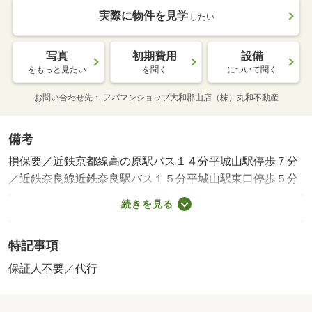
実際に物件を見学
したい
写真
初期費用
設備
をもっと見たい
を聞く
について聞く
お問い合わせ先
アパマンショップ大和郡山店（株）丸和不動産
備考
損保要／近鉄京都線高の原駅バス１４分平城山駅停歩７分
／近鉄奈良線近鉄奈良駅バス１５分平城山駅東口停歩５分
／室内清掃費用／保証会社利用必：機関保証加入必須。初
続きを見る
回保証料１８０００円、月額保証料賃料等総額の１％＋８
００円／月（その他商品あり）／［退去時費用 退去費用
特記事項
実費精算※故意・過失等別途実費］ＬＰガス料金はご契約
前にＬＰガス事業者にご確認いただけます。 【法人契約
保証人不要／代行
個人負担分について】 法人契約とする場合、個人負担分
の支払い方法は原則 「カード決済」となります。 保証