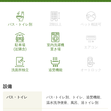
バス・トイレ別
2階以上
ペット相談可
駐車場
室内洗濯機
エアコン
(近隣含)
置き場
洗面所独立
追焚機能
オートロック
設備
バス・トイレ
バス･トイレ別、トイレ、追焚機能、
温水洗浄便座、風呂、浴トイレ別