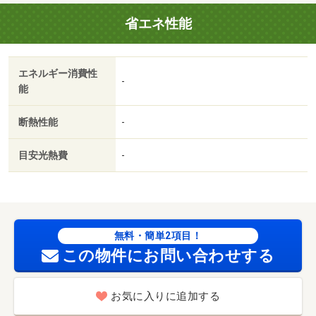
会社：株式会社イントラスト／バストイレ別／バルコニー
省エネ性能
／クロゼット／シャワー付洗面台／室内洗濯置／シューズ
ボックス／追焚機能浴室／温水洗浄便座／洗面所独立／駐
輪場／押入／即入居可／対面式キッチン／保証人不要／バ
エネルギー消費性
イク置場／２沿線利用可／２駅利用可／駅徒歩１０分以内
-
能
／ＬＤＫ１２畳以上／和室／全居室６畳以上／プロパンガ
ス／ＢＳ／保証会社利用可/賃貸戸数:8戸
断熱性能
-
目安光熱費
-
無料・簡単2項目！
この物件にお問い合わせする
お気に入りに追加する