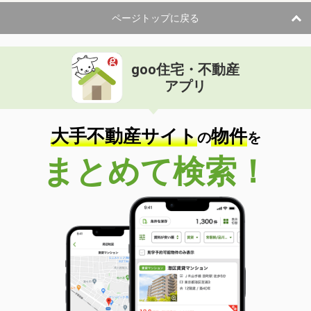
ページトップに戻る
goo住宅・不動産
アプリ
大手不動産サイト
物件
の
を
まとめて検索！