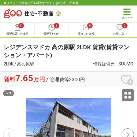
NTTグループ運営の不動産総合サイト goo住宅・不動産
0
1
0
0
最近検索した条件
最近見た物件
保存した条件
お気に入り
レジデンスマドカ 高の原駅 2LDK 賃貸(賃貸マン
ション・アパート)
2LDK / 高の原駅
情報提供元
SUUMO
7.65
賃料
万円
/ 管理費等3300円
1
/
20