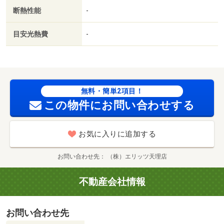
通り（コンビニ）まで６５０ｍ／業務スーパー押熊店（ス
断熱性能
-
ーパー）まで３００ｍ／ファミリーマート奈良鶴舞東町店
（コンビニ）まで９００ｍ／高の原中央病院（病院）まで
目安光熱費
-
１９００ｍ／奈良登美ヶ丘郵便局（郵便局）まで１３００
ｍ／近鉄高の原駅（その他）まで２２００ｍ/賃貸戸数:8戸
無料・簡単2項目！
この物件にお問い合わせする
お気に入りに追加する
お問い合わせ先
（株）エリッツ天理店
不動産会社情報
お問い合わせ先