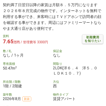
契約満了日翌日以降の家賃は月額８．５万円になります
２０２６年８月完成の物件です。インターネットを無料で
利用する事ができ、来客時にはＴＶドアホンで訪問者の顔
を確認する事ができます。周辺にはファミリーマートなら
やま大通り店があり便利です。
賃料
初期費用
7.65
を知りたい
/ 管理費等 3300円
万円
敷 / 礼
保証金
なし / 1ヶ月
なし
専有面積
間取り
2
2LDK(洋６．４ 洋５．０
50.47m
ＬＤＫ１０．７)
所在階 / 階数
方位
1階 / 2階建
西
築年数
物件タイプ
2026年8月
賃貸アパート
新築