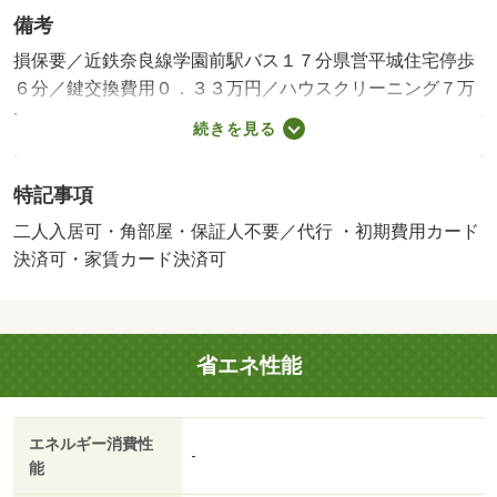
備考
損保要／近鉄奈良線学園前駅バス１７分県営平城住宅停歩
６分／鍵交換費用０．３３万円／ハウスクリーニング７万
円／入居サポート：１９８０円／月 家賃保証料：１９２
続きを見る
０円／月 更新事務手数料：２２０００円／更新時／保証
会社利用必：賃貸保証料２２０００円／二人入居可／子供
特記事項
可／バストイレ別／バルコニー／ガスコンロ対応／クロゼ
ット／シャワー付洗面台／ＴＶインターホン／浴室乾燥機
二人入居可・角部屋・保証人不要／代行 ・初期費用カード
／室内洗濯置／シューズボックス／システムキッチン／追
決済可・家賃カード決済可
焚機能浴室／角住戸／温水洗浄便座／洗面所独立／駐輪場
／宅配ボックス／敷金不要／３口以上コンロ／対面式キッ
チン／防犯カメラ／照明付／全居室洋室／ウォークインク
省エネ性能
ロゼット／保証人不要／クッションフロア／収納１間半／
エアコン２台／ネット使用料不要／築２年以内／未入居／
敷地内ごみ置き場／セキュリティ会社加入済／都市ガス／
エネルギー消費性
ＢＳ／礼金１ヶ月／ＩＴ重説 対応物件／初期費用カード
-
能
決済可／家賃カード決済可／ファミリーマートならやま大