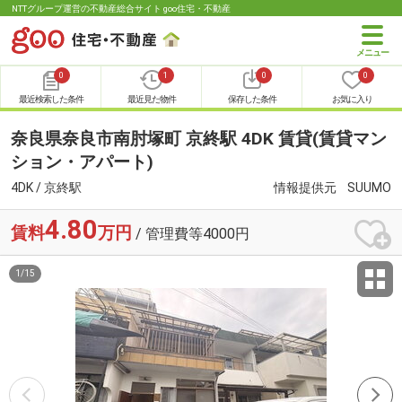
NTTグループ運営の不動産総合サイト goo住宅・不動産
0
1
0
0
最近検索した条件
最近見た物件
保存した条件
お気に入り
奈良県奈良市南肘塚町 京終駅 4DK 賃貸(賃貸マン
ション・アパート)
4DK / 京終駅
情報提供元
SUUMO
4.80
賃料
万円
/ 管理費等4000円
1
/
15