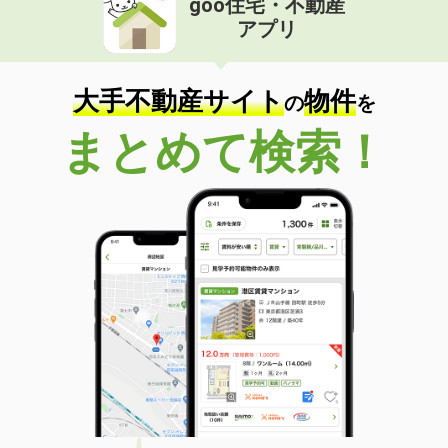
goo住宅・不動産
アプリ
大手不動産サイト
物件
の
を
まとめて検索！