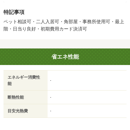
ニング費用（退去時）／５５０００円／バストイレ別／バ
特記事項
ルコニー／フローリング／シャワー付洗面台／ＴＶインタ
ーホン／陽当り良好／角住戸／温水洗浄便座／脱衣所／洗
ペット相談可・二人入居可・角部屋・事務所使用可・最上
面所独立／駐輪場／即入居可／最上階／ペット相談／照明
階・日当り良好・初期費用カード決済可
付／バイク置場／ガスレンジ付／ネット専用回線／３駅以
上利用可／３沿線以上利用可／駅徒歩１０分以内／和室／
プロパンガス／敷金・礼金不要／保証会社利用可／ＩＴ重
省エネ性能
説 対応物件／ＬＧＢＴフレンドリー／初期費用カード決
済可／ローソン 奈良南紀寺町一丁目店（コンビニ）まで
３２５ｍ／飛鳥小学校（小学校）まで１６４９ｍ／飛鳥中
エネルギー消費性
学校（中学校）まで２５５５ｍ／ウエルシア 奈良南肘塚
-
能
店（その他）まで２２０ｍ／ダイソー やまや紀寺店（そ
の他）まで３２７ｍ／ファッションセンターしまむら 奈
断熱性能
-
良古市店（その他）まで７０７ｍ／関西本線 奈良駅バス
１５分南方町停歩５分/賃貸戸数:1戸
目安光熱費
-