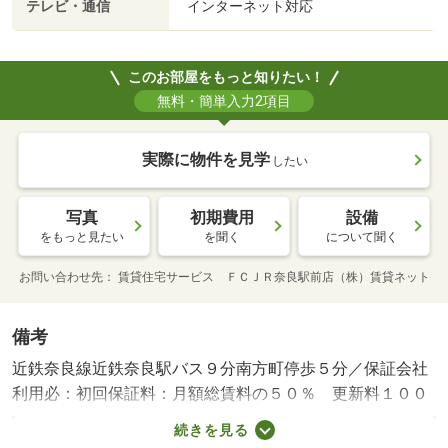
テレビ・通信
インターネット対応
このお部屋をもっと知りたい！
無料・簡単入力2項目
実際に物件を見学
したい
写真
初期費用
設備
をもっと見たい
を聞く
について聞く
お問い合わせ先
賃貸住宅サービス ＦＣＪＲ奈良駅前店（株）賃貸ネット
備考
近鉄奈良線近鉄奈良駅バス９分南方町停歩５分／保証会社
利用必：初回保証料：月額総賃料の５０％ 更新料１００
００／１年毎 家賃保証会社要加入「初回５０％、１年
続きを見る
毎に／二人入居可／ペット相談／事務所利用相談／クリー