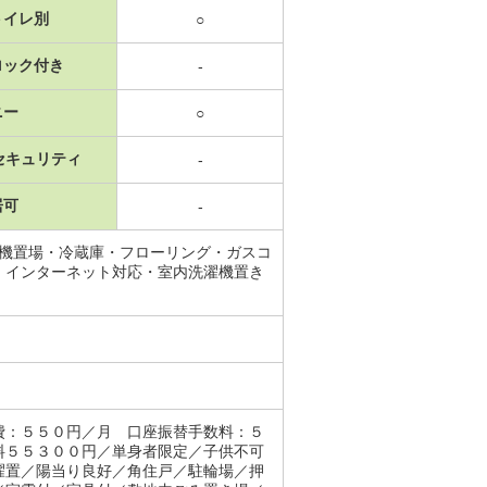
トイレ別
○
ロック付き
-
ニー
○
セキュリティ
-
居可
-
濯機置場・冷蔵庫・フローリング・ガスコ
・インターネット対応・室内洗濯機置き
費：５５０円／月 口座振替手数料：５
料５５３００円／単身者限定／子供不可
濯置／陽当り良好／角住戸／駐輪場／押