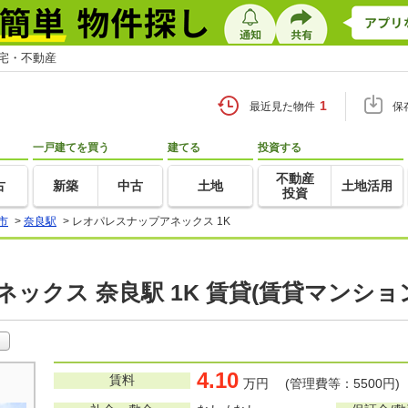
住宅・不動産
1
最近見た物件
保
一戸建てを買う
建てる
投資する
不動産
古
新築
中古
土地
土地活用
投資
市
>
奈良駅
>
レオパレスナップアネックス 1K
ックス 奈良駅 1K 賃貸(賃貸マンショ
4.10
賃料
万円 (管理費等：5500円)