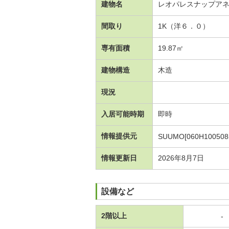
建物名
レオパレスナップア
間取り
1K（洋６．０）
専有面積
19.87㎡
建物構造
木造
現況
入居可能時期
即時
情報提供元
SUUMO[060H100508
情報更新日
2026年8月7日
設備など
2階以上
-