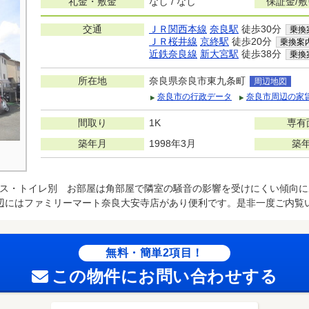
礼金・敷金
なし / なし
保証金/
交通
ＪＲ関西本線
奈良駅
徒歩30分
乗換
ＪＲ桜井線
京終駅
徒歩20分
乗換案
近鉄奈良線
新大宮駅
徒歩38分
乗換
所在地
奈良県奈良市東九条町
周辺地図
奈良市の行政データ
奈良市周辺の家
間取り
1K
専有
築年月
1998年3月
築
ス・トイレ別 お部屋は角部屋で隣室の騒音の影響を受けにくい傾向に
辺にはファミリーマート奈良大安寺店があり便利です。是非一度ご内覧
無料・簡単2項目！
この物件にお問い合わせする