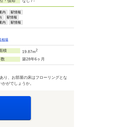
敷引・償却
なし / -
案内
駅情報
内
駅情報
案内
駅情報
賃相場
面積
2
19.87m
年数
築28年6ヶ月
あり、お部屋の床はフローリングとな
いかがでしょうか。