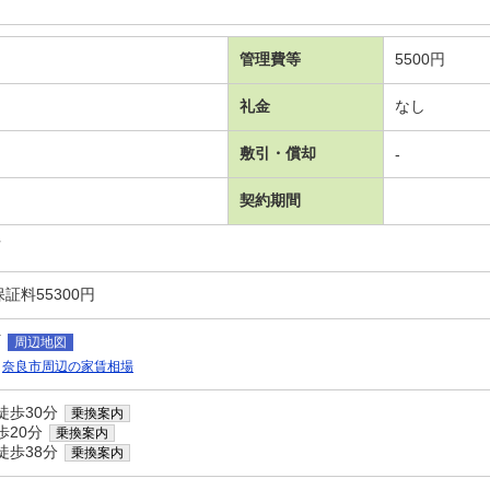
管理費等
5500円
礼金
なし
敷引・償却
-
契約期間
可
証料55300円
町
周辺地図
奈良市周辺の家賃相場
徒歩30分
乗換案内
歩20分
乗換案内
徒歩38分
乗換案内