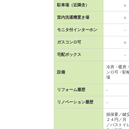
駐車場（近隣含）
○
室内洗濯機置き場
○
モニタ付インターホン
-
ガスコンロ可
○
宅配ボックス
-
冷房・暖房
設備
ンロ可・駐
場
リフォーム履歴
-
リノベーション履歴
-
損保要／鍵
２４円／月
／バストイ