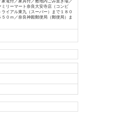
／家電付／家具付／敷地内ごみ置き場／
ァミリーマート奈良大安寺店（コンビ
トライアル東九（スーパー）まで１８０
５５０ｍ／奈良神殿郵便局（郵便局）ま