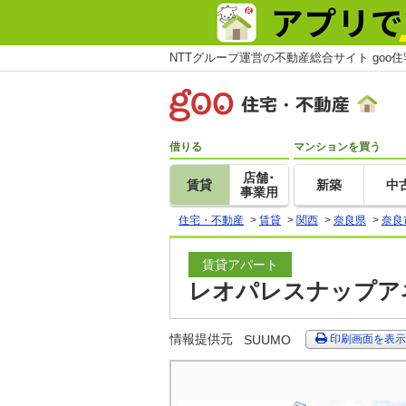
NTTグループ運営の不動産総合サイト goo
借りる
マンションを買う
店舗･
賃貸
新築
中
事業用
住宅・不動産
>
賃貸
>
関西
>
奈良県
>
奈良
賃貸アパート
レオパレスナップアネ
情報提供元
SUUMO
印刷画面を表示