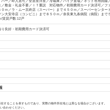
イバー／即入居可／全居室洋室／冷蔵庫／バイク置場／ネット専用回線
ス／敷金・礼金不要／ＩＴ重説 対応物件／初期費用カード決済可／フ
５０ｍ／ラ・ムー京終店（スーパー）まで４５０ｍ／スーパーセンター
ソン大安寺店（コンビニ）まで８５０ｍ／奈良東九条病院（病院）まで
/賃貸戸数:12戸
当り良好・初期費用カード決済可
報
所在することを表すものであり、実際の物件所在地とは異なる場合がございます。
い合わせください。