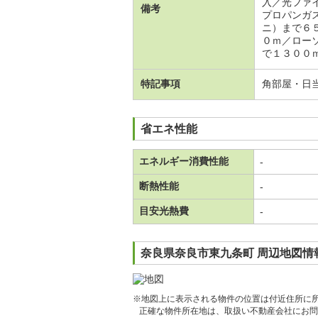
入／光ファ
備考
プロパンガ
ニ）まで６
０ｍ／ロー
で１３００ｍ
特記事項
角部屋・日
省エネ性能
エネルギー消費性能
-
断熱性能
-
目安光熱費
-
奈良県奈良市東九条町 周辺地図情
※地図上に表示される物件の位置は付近住所に
正確な物件所在地は、取扱い不動産会社にお問