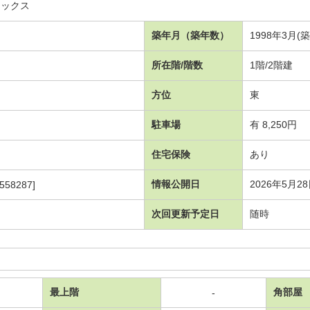
ネックス
築年月（築年数）
1998年3月(
所在階/階数
1階/2階建
方位
東
駐車場
有 8,250円
住宅保険
あり
情報公開日
2026年5月2
558287]
次回更新予定日
随時
最上階
角部屋
-