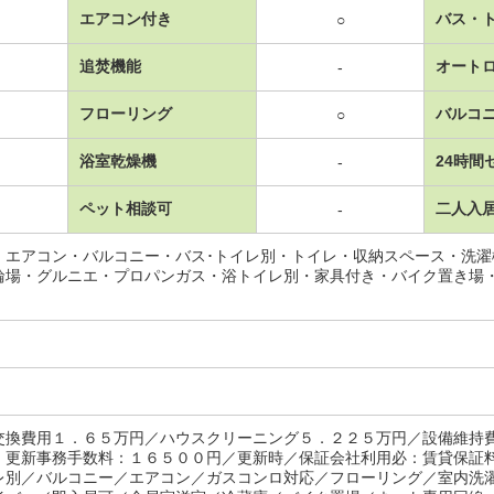
エアコン付き
バス・
○
追焚機能
オート
-
フローリング
バルコ
○
浴室乾燥機
24時間
-
ペット相談可
二人入
-
・エアコン・バルコニー・バス･トイレ別・トイレ・収納スペース・洗
輪場・グルニエ・プロパンガス・浴トイレ別・家具付き・バイク置き場
交換費用１．６５万円／ハウスクリーニング５．２２５万円／設備維持
 更新事務手数料：１６５００円／更新時／保証会社利用必：賃貸保証
レ別／バルコニー／エアコン／ガスコンロ対応／フローリング／室内洗