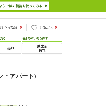
0
0
存した検索条件
お気に入り
売る
住みやすい街を探す
助成金
売却
情報
ン・アパート)