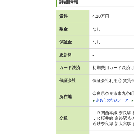
詳細情報
賃料
4.10万円
敷金
なし
保証金
なし
更新料
-
カード決済
初期費用カード決済
保証会社
保証会社利用必 賃貸保
奈良県奈良市東九条
所在地
奈良市の行政データ
ＪＲ関西本線 奈良駅 
交通
ＪＲ桜井線 京終駅 徒
近鉄奈良線 新大宮駅 