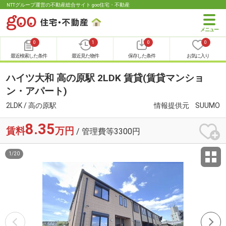
NTTグループ運営の不動産総合サイト goo住宅・不動産
0
1
0
0
最近検索した条件
最近見た物件
保存した条件
お気に入り
ハイツ大和 高の原駅 2LDK 賃貸(賃貸マンショ
ン・アパート)
2LDK / 高の原駅
情報提供元
SUUMO
8.35
賃料
万円
/ 管理費等3300円
1
/
20