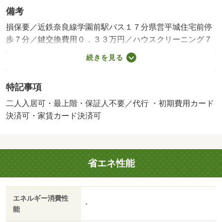
備考
損保要／近鉄奈良線学園前駅バス１７分県営平城住宅前停
歩７分／鍵交換費用０．３３万円／ハウスクリーニング７
万円／入居サポート：１９８０円／月 家賃保証料：２０
続きを見る
７４円／月 更新事務手数料：２２０００円／更新時／保
証会社利用必：賃貸保証料２２０００円／二人入居可／子
特記事項
供可／バストイレ別／バルコニー／ガスコンロ対応／クロ
ゼット／シャワー付洗面台／ＴＶインターホン／浴室乾燥
二人入居可・最上階・保証人不要／代行 ・初期費用カード
機／室内洗濯置／シューズボックス／システムキッチン／
決済可・家賃カード決済可
追焚機能浴室／温水洗浄便座／洗面所独立／駐輪場／宅配
ボックス／押入／最上階／敷金不要／３口以上コンロ／対
面式キッチン／防犯カメラ／照明付／全居室洋室／保証人
省エネ性能
不要／クッションフロア／エアコン２台／ネット使用料不
要／築２年以内／収納２間半／未入居／敷地内ごみ置き場
／南西向き／セキュリティ会社加入済／都市ガス／ウォー
エネルギー消費性
クインクロゼット２／ＢＳ／礼金１ヶ月／ＩＴ重説 対応
-
能
物件／初期費用カード決済可／家賃カード決済可／ファミ