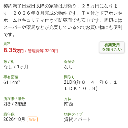
契約満了日翌日以降の家賃は月額９．２５万円になりま
す ２０２６年８月完成の物件です。ＴＶ付きドアホンや
ホームセキュリティ付きで防犯面でも安心です。周辺には
スーパーや薬局などが充実しているのでお買い物にも便利
です。
賃料
初期費用
8.35
を知りたい
/ 管理費等 3300円
万円
敷 / 礼
保証金
なし / 1ヶ月
なし
専有面積
間取り
2
2LDK(洋８．４ 洋６．１
61.14m
ＬＤＫ１０．９)
所在階 / 階数
方位
2階 / 2階建
南西
築年数
物件タイプ
2026年8月
賃貸アパート
新築