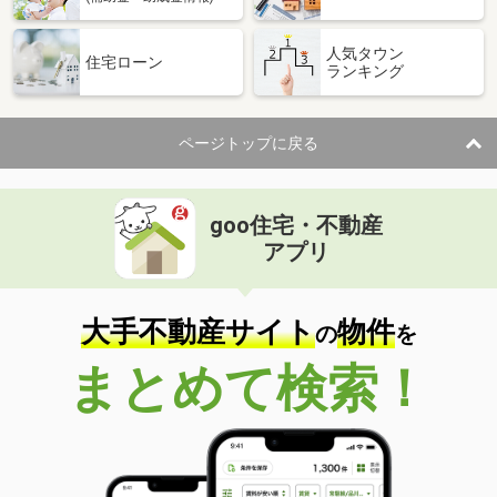
人気タウン
住宅ローン
ランキング
ページトップに戻る
goo住宅・不動産
アプリ
大手不動産サイト
物件
の
を
まとめて検索！