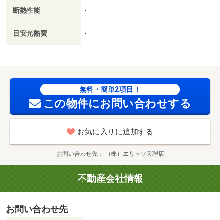
リーマート奈良中山町店（コンビニ）まで６００ｍ／いそ
断熱性能
-
かわ押熊店（スーパー）まで４５０ｍ／ドラッグユタカ押
熊店（ドラッグストア）まで７５０ｍ／ローソン奈良押熊
目安光熱費
-
町店（コンビニ）まで１１００ｍ／ヨシダビョウイン（病
院）まで２３００ｍ／奈良平城郵便局（郵便局）まで１６
００ｍ/賃貸戸数:8戸
無料・簡単2項目！
この物件にお問い合わせする
お気に入りに追加する
お問い合わせ先
（株）エリッツ天理店
不動産会社情報
お問い合わせ先