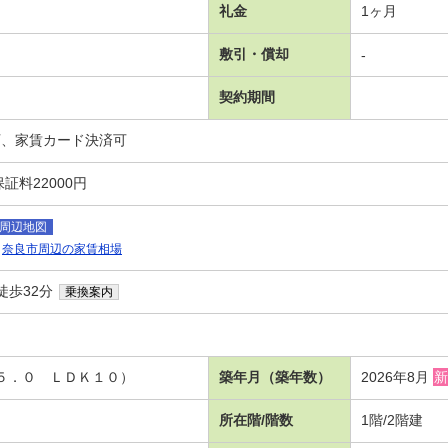
礼金
1ヶ月
敷引・償却
-
契約期間
可、家賃カード決済可
証料22000円
周辺地図
奈良市周辺の家賃相場
徒歩32分
乗換案内
洋５．０ ＬＤＫ１０）
築年月（築年数）
2026年8月
新
所在階/階数
1階/2階建