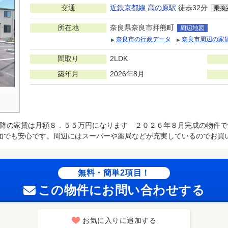
交通
近鉄京都線
高の原駅
徒歩32分
乗換
所在地
奈良県奈良市押熊町
周辺地図
奈良市の行政データ
奈良市周辺の家
間取り
2LDK
築年月
2026年8月
降の家賃は月額８．５５万円になります ２０２６年８月完成の物件で
面でも安心です。周辺にはスーパーや薬局などが充実しているのでお買
無料・簡単2項目！
この物件にお問い合わせする
お気に入りに追加する