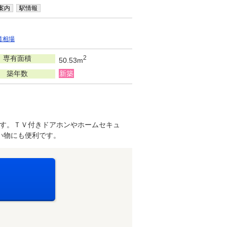
案内
駅情報
賃相場
専有面積
2
50.53m
築年数
新築
す。ＴＶ付きドアホンやホームセキュ
い物にも便利です。