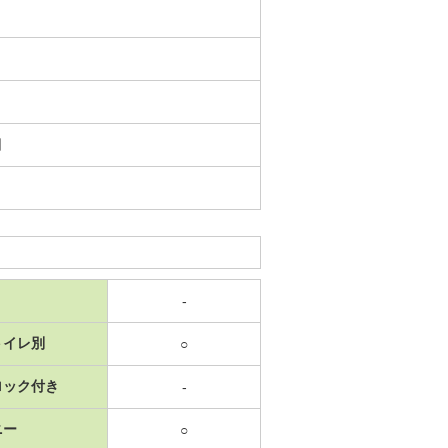
日
-
トイレ別
○
ロック付き
-
ニー
○