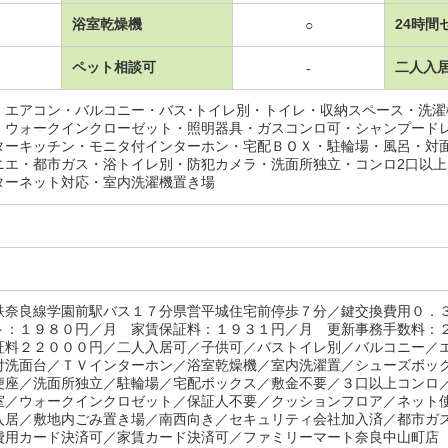
浴室乾燥機
24時間
○
ペット相談可
二人入
-
・エアコン・バルコニー・バス･トイレ別・トイレ・収納スペース・洗
・ウォークインクローゼット・照明器具・ガスコンロ可・シャンプード
ターキッチン・モニタ付インターホン・宅配ＢＯＸ・駐輪場・風呂・対
ニエ・都市ガス・浴トイレ別・防犯カメラ・洗面所独立・コンロ2口以
ターネット対応・室内洗濯機置き場
鉄奈良線学園前駅バス１７分県営平城住宅前停歩７分／鍵交換費用０．
ト：１９８０円／月 家賃保証料：１９３１円／月 更新事務手数料：
証料２２０００円／二人入居可／子供可／バストイレ別／バルコニー／
付洗面台／ＴＶインターホン／浴室乾燥機／室内洗濯置／シューズボッ
便座／洗面所独立／駐輪場／宅配ボックス／敷金不要／３口以上コンロ
室／ウォークインクロゼット／保証人不要／クッションフロア／ネット
入居／敷地内ごみ置き場／南西向き／セキュリティ会社加入済／都市ガ
費用カード決済可／家賃カード決済可／ファミリーマート奈良中山町店