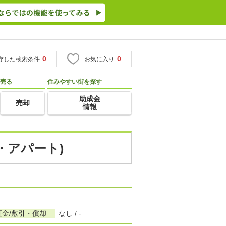
0
0
存した検索条件
お気に入り
売る
住みやすい街を探す
助成金
売却
情報
・アパート)
証金/敷引・償却
なし / -