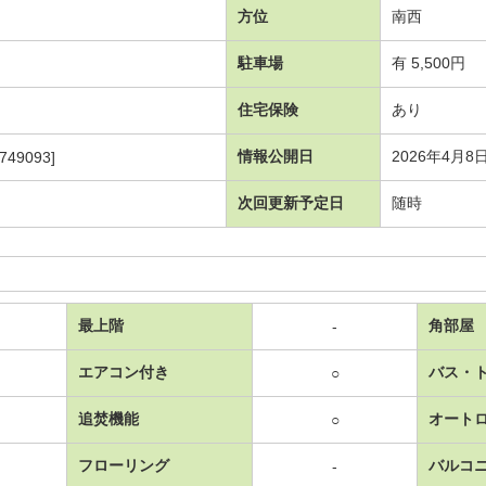
方位
南西
駐車場
有 5,500円
住宅保険
あり
情報公開日
2026年4月8
749093]
次回更新予定日
随時
最上階
角部屋
-
エアコン付き
バス・
○
追焚機能
オート
○
フローリング
バルコ
-