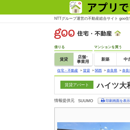
NTTグループ運営の不動産総合サイト goo
借りる
マンションを買う
店舗･
賃貸
新築
中
事業用
住宅・不動産
>
賃貸
>
関西
>
奈良県
>
奈良
ハイツ大和
賃貸アパート
情報提供元
SUUMO
印刷画面を表示