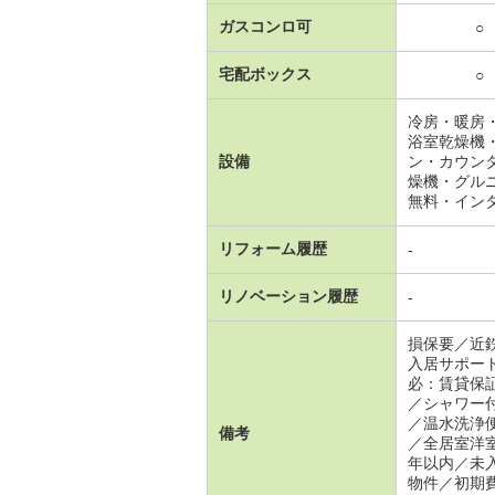
ガスコンロ可
○
宅配ボックス
○
冷房・暖房
浴室乾燥機
設備
ン・カウン
燥機・グル
無料・イン
リフォーム履歴
-
リノベーション履歴
-
損保要／近
入居サポー
必：賃貸保
／シャワー
／温水洗浄
備考
／全居室洋
年以内／未
物件／初期