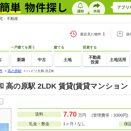
住宅・不動産
1
最近見た物件
保
一戸建てを買う
建てる
投資する
不動産
古
新築
中古
土地
土地活用
投資
市
>
高の原駅
>
ハイツ大和 2LDK
 高の原駅 2LDK 賃貸(賃貸マンション
7.70
賃料
万円 (管理費等：3300円)
礼金・敷金
1ヶ月 / なし
保