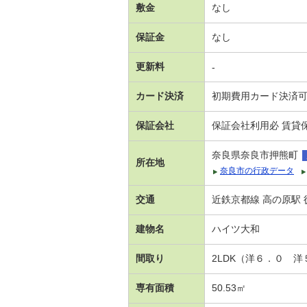
敷金
なし
保証金
なし
更新料
-
カード決済
初期費用カード決済
保証会社
保証会社利用必 賃貸保
奈良県奈良市押熊町
所在地
奈良市の行政データ
交通
近鉄京都線 高の原駅 
建物名
ハイツ大和
間取り
2LDK（洋６．０ 
専有面積
50.53㎡