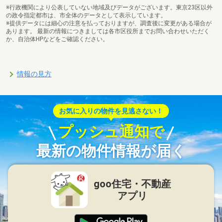
※行政機関により公表していない地域及びデータがございます。東京23区以外
の政令指定都市は、市全体のデータとして表示しています。
※提供データには細心の注意を払っておりますが、調査後に変更がある場合が
あります。 最新の情報につきましては各市区役所までお問い合わせいただく
か、自治体HPなどをご確認ください。
情報の見方
お気に入りの物件を見逃さない！
プッシュ通知で
最新の物件情報が届く
goo住宅・不動産
アプリ