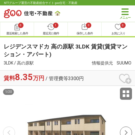
NTTグループ運営の不動産総合サイト goo住宅・不動産
0
1
0
0
最近検索した条件
最近見た物件
保存した条件
お気に入り
レジデンスマドカ 高の原駅 3LDK 賃貸(賃貸マン
ション・アパート)
3LDK / 高の原駅
情報提供元
SUUMO
8.35
賃料
万円
/ 管理費等3300円
1
/
20