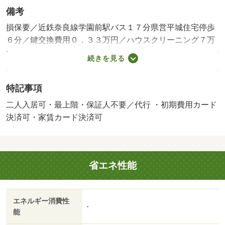
備考
損保要／近鉄奈良線学園前駅バス１７分県営平城住宅停歩
６分／鍵交換費用０．３３万円／ハウスクリーニング７万
円／入居サポート：１９８０円／月 家賃保証料：２０７
続きを見る
４円／月 更新事務手数料：２２０００円／更新時／保証
会社利用必：賃貸保証料２２０００円／二人入居可／子供
特記事項
可／バストイレ別／バルコニー／ガスコンロ対応／クロゼ
ット／シャワー付洗面台／ＴＶインターホン／浴室乾燥機
二人入居可・最上階・保証人不要／代行 ・初期費用カード
／室内洗濯置／シューズボックス／システムキッチン／追
決済可・家賃カード決済可
焚機能浴室／温水洗浄便座／洗面所独立／駐輪場／宅配ボ
ックス／最上階／敷金不要／３口以上コンロ／対面式キッ
チン／防犯カメラ／照明付／全居室洋室／ウォークインク
省エネ性能
ロゼット／保証人不要／クッションフロア／エアコン２台
／ネット使用料不要／収納２間／築２年以内／未入居／敷
地内ごみ置き場／セキュリティ会社加入済／都市ガス／Ｂ
エネルギー消費性
Ｓ／礼金１ヶ月／ＩＴ重説 対応物件／初期費用カード決
-
能
済可／家賃カード決済可／ファミリーマートならやま大通