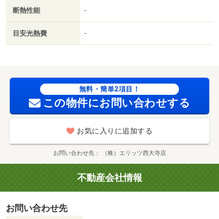
り（コンビニ）まで６５０ｍ／業務スーパー押熊店（スー
断熱性能
-
パー）まで３００ｍ／ファミリーマート奈良鶴舞東町店
（コンビニ）まで９００ｍ／高の原中央病院（病院）まで
目安光熱費
-
１９００ｍ／奈良登美ヶ丘郵便局（郵便局）まで１３００
ｍ／近鉄高の原駅（その他）まで２２００ｍ/賃貸戸数:8戸
無料・簡単2項目！
この物件にお問い合わせする
お気に入りに追加する
お問い合わせ先
（株）エリッツ西大寺店
不動産会社情報
お問い合わせ先