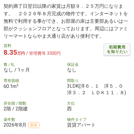
契約満了日翌日以降の家賃は月額９．２５万円になりま
す。 ２０２６年８月完成の物件です。インターネットを
無料で利用する事ができ、お部屋の床は主要部あるいは一
部がクッションフロアとなっております。周辺にはファミ
リーマートならやま大通り店があり便利です。
賃料
初期費用
8.35
を知りたい
/ 管理費等 3300円
万円
敷 / 礼
保証金
なし / 1ヶ月
なし
専有面積
間取り
2
3LDK(洋６．１ 洋５．０
60.1m
洋３．２ ＬＤＫ１１．８)
所在階 / 階数
方位
2階 / 2階建
西
築年数
物件タイプ
2026年8月
賃貸アパート
新築