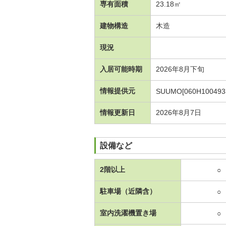
専有面積
23.18㎡
建物構造
木造
現況
入居可能時期
2026年8月下旬
情報提供元
SUUMO[060H100493
情報更新日
2026年8月7日
設備など
2階以上
○
駐車場（近隣含）
○
室内洗濯機置き場
○