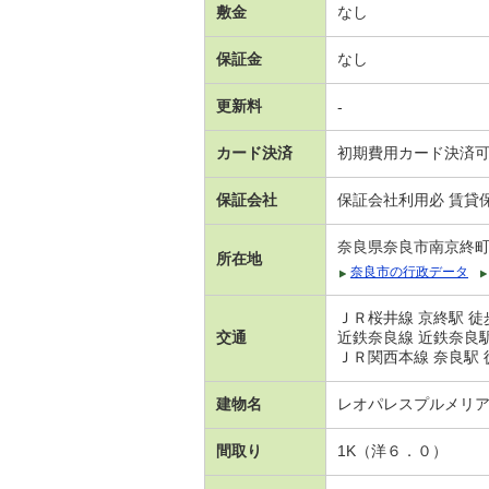
敷金
なし
保証金
なし
更新料
-
カード決済
初期費用カード決済
保証会社
保証会社利用必 賃貸保
奈良県奈良市南京終
所在地
奈良市の行政データ
ＪＲ桜井線 京終駅 徒
交通
近鉄奈良線 近鉄奈良駅
ＪＲ関西本線 奈良駅 
建物名
レオパレスプルメリ
間取り
1K（洋６．０）