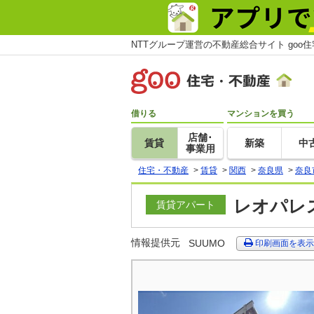
NTTグループ運営の不動産総合サイト goo
借りる
マンションを買う
店舗･
賃貸
新築
中
事業用
住宅・不動産
>
賃貸
>
関西
>
奈良県
>
奈良
レオパレス
賃貸アパート
情報提供元
SUUMO
印刷画面を表示