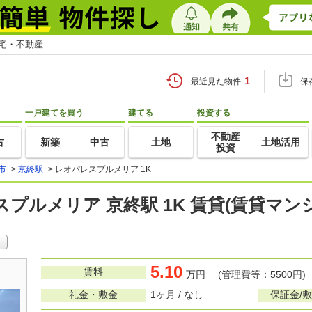
住宅・不動産
1
最近見た物件
保
一戸建てを買う
建てる
投資する
不動産
古
新築
中古
土地
土地活用
投資
市
>
京終駅
>
レオパレスプルメリア 1K
プルメリア 京終駅 1K 賃貸(賃貸マン
5.10
賃料
万円 (管理費等：5500円)
礼金・敷金
1ヶ月 / なし
保証金/