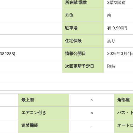
所在階/階数
2階/2階建
方位
南
駐車場
有 9,900円
住宅保険
あり
情報公開日
2026年3月4
382288]
次回更新予定日
随時
最上階
角部屋
○
エアコン付き
バス・
○
追焚機能
オート
-