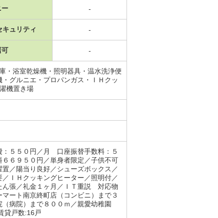
ニー
-
セキュリティ
-
居可
-
蔵庫・浴室乾燥機・照明器具・温水洗浄便
機・グルニエ・プロパンガス・ＩＨクッ
洗濯機置き場
費：５５０円／月 口座振替手数料：５
料６６９５０円／単身者限定／子供不可
濯置／陽当り良好／シューズボックス／
要／ＩＨクッキングヒーター／照明付／
たん張／礼金１ヶ月／ＩＴ重説 対応物
ーマート南京終町店（コンビニ）まで３
院（病院）まで８００ｍ／親愛幼稚園
貸戸数:16戸