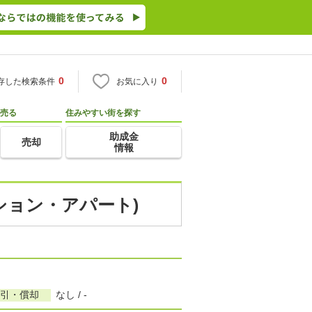
0
0
存した検索条件
お気に入り
売る
住みやすい街を探す
助成金
売却
情報
ション・アパート)
敷引・償却
なし / -