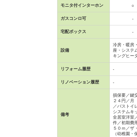
モニタ付インターホン
○
ガスコンロ可
-
宅配ボックス
-
冷房・暖房
設備
座・システ
キングヒー
リフォーム履歴
-
リノベーション履歴
-
損保要／鍵
２４円／月
／バストイ
システムキ
備考
全居室洋室
件／初期費
５０ｍ／ザ
（幼稚園・