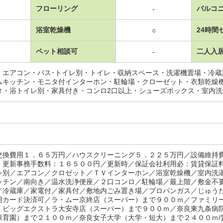
フローリング
バルコ
-
浴室乾燥機
24時間
○
ペット相談可
二人入
-
・エアコン・バス･トイレ別・トイレ・収納スペース・洗濯機置場・冷
ムキッチン・モニタ付インターホン・駐輪場・クローゼット・衣類乾燥
タ・浴トイレ別・家具付き・コンロ2口以上・シューズボックス・室内
交換費用１．６５万円／ハウスクリーニング５．２２５万円／設備維持
 更新事務手数料：１６５００円／更新時／保証会社利用必：賃貸保証
レ別／エアコン／クロゼット／ＴＶインターホン／浴室乾燥機／室内洗
ッチン／南向き／温水洗浄便座／２口コンロ／駐輪場／最上階／敷金不
／冷蔵庫／家電付／家具付／敷地内ごみ置き場／プロパンガス／じゅう
用カード決済可／ラ・ムー京終店（スーパー）まで９００ｍ／ファミリ
・ビッグエクストラ大安寺店（スーパー）まで９００ｍ／奈良東九条病
保育園）まで２１００ｍ／奈良女子大学（大学・短大）まで２４００ｍ/賃