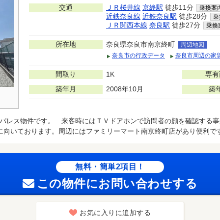
交通
ＪＲ桜井線
京終駅
徒歩11分
乗換案
近鉄奈良線
近鉄奈良駅
徒歩28分
乗
ＪＲ関西本線
奈良駅
徒歩27分
乗換
所在地
奈良県奈良市南京終町
周辺地図
奈良市の行政データ
奈良市周辺の家
間取り
1K
専有
築年月
2008年10月
築
パレス物件です。 来客時にはＴＶドアホンで訪問者の顔を確認する事
に向いております。周辺にはファミリーマート南京終町店があり便利で
無料・簡単2項目！
この物件にお問い合わせする
お気に入りに追加する