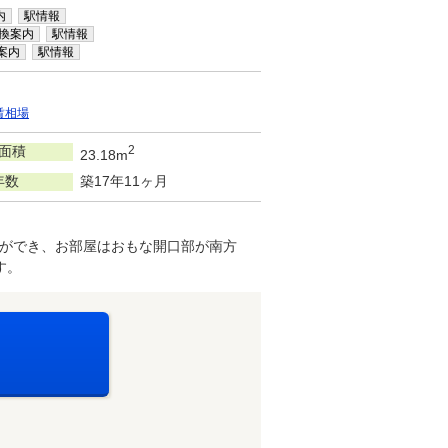
内
駅情報
換案内
駅情報
案内
駅情報
賃相場
面積
2
23.18m
年数
築17年11ヶ月
ができ、お部屋はおもな開口部が南方
す。