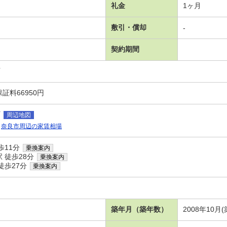
礼金
1ヶ月
敷引・償却
-
契約期間
可
証料66950円
町
周辺地図
奈良市周辺の家賃相場
歩11分
乗換案内
 徒歩28分
乗換案内
徒歩27分
乗換案内
ア
築年月（築年数）
2008年10月(