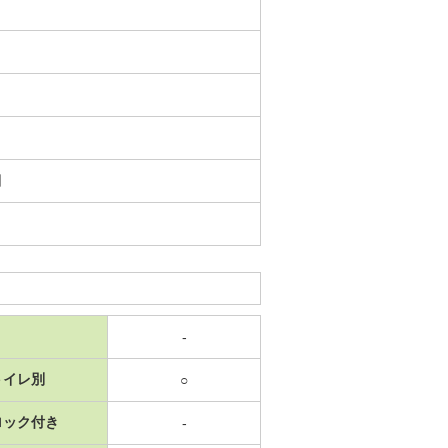
日
-
トイレ別
○
ロック付き
-