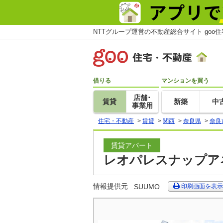
NTTグループ運営の不動産総合サイト goo
借りる
マンションを買う
店舗･
賃貸
新築
中
事業用
住宅・不動産
>
賃貸
>
関西
>
奈良県
>
奈良
賃貸アパート
レオパレスナップアネ
情報提供元
SUUMO
印刷画面を表示