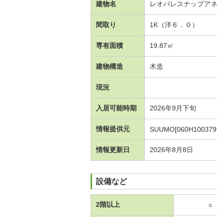
建物名
レオパレスナップア
間取り
1K（洋６．０）
専有面積
19.87㎡
建物構造
木造
現況
入居可能時期
2026年9月下旬
情報提供元
SUUMO[060H100379
情報更新日
2026年8月8日
設備など
2階以上
○