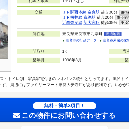
礼金・敷金
1ヶ月 / なし
保証金/
交通
ＪＲ関西本線
奈良駅
徒歩30分
乗換
ＪＲ桜井線
京終駅
徒歩20分
乗換案
近鉄奈良線
新大宮駅
徒歩38分
乗換
所在地
奈良県奈良市東九条町
周辺地図
奈良市の行政データ
奈良市周辺の家
間取り
1K
専
築年月
1998年3月
築
ス・トイレ別 家具家電付きのレオパレス物件となってます。風呂トイ
ます。周辺にはファミリーマート奈良大安寺店があり便利です。いかが
無料・簡単2項目！
この物件にお問い合わせする