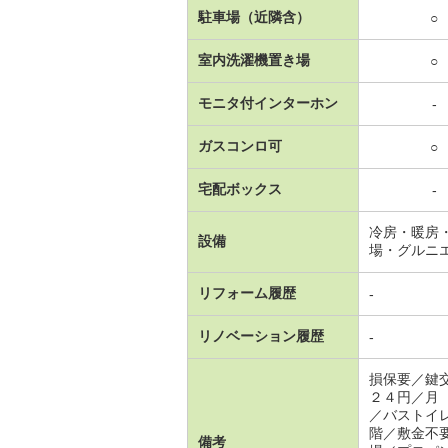
駐車場（近隣含）
○
室内洗濯機置き場
○
モニタ付インターホン
-
ガスコンロ可
○
宅配ボックス
-
冷房・暖房
設備
場・グルニ
リフォーム履歴
-
リノベーション履歴
-
損保要／鍵
２４円／月
／バストイ
階／敷金不
備考