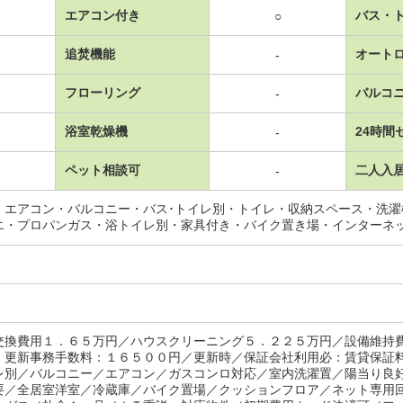
エアコン付き
バス・
○
追焚機能
オート
-
フローリング
バルコ
-
浴室乾燥機
24時間
-
ペット相談可
二人入
-
・エアコン・バルコニー・バス･トイレ別・トイレ・収納スペース・洗
エ・プロパンガス・浴トイレ別・家具付き・バイク置き場・インターネ
交換費用１．６５万円／ハウスクリーニング５．２２５万円／設備維持
 更新事務手数料：１６５００円／更新時／保証会社利用必：賃貸保証
レ別／バルコニー／エアコン／ガスコンロ対応／室内洗濯置／陽当り良
要／全居室洋室／冷蔵庫／バイク置場／クッションフロア／ネット専用