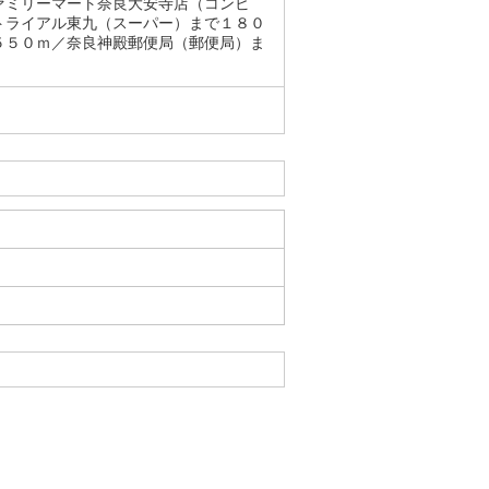
ァミリーマート奈良大安寺店（コンビ
トライアル東九（スーパー）まで１８０
５５０ｍ／奈良神殿郵便局（郵便局）ま