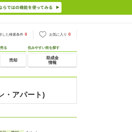
0
0
存した検索条件
お気に入り
売る
住みやすい街を探す
助成金
売却
情報
ン・アパート)