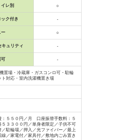
トイレ別
○
ロック付き
-
ニー
○
セキュリティ
-
居可
-
濯機置場・冷蔵庫・ガスコンロ可・駐輪
ット対応・室内洗濯機置き場
費：５５０円／月 口座振替手数料：５
料５３３００円／単身者限定／子供不可
好／駐輪場／押入／光ファイバー／最上
回線／家電付／家具付／敷地内ごみ置き