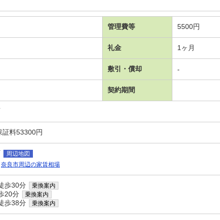
管理費等
5500円
礼金
1ヶ月
敷引・償却
-
契約期間
可
証料53300円
町
周辺地図
奈良市周辺の家賃相場
徒歩30分
乗換案内
歩20分
乗換案内
徒歩38分
乗換案内