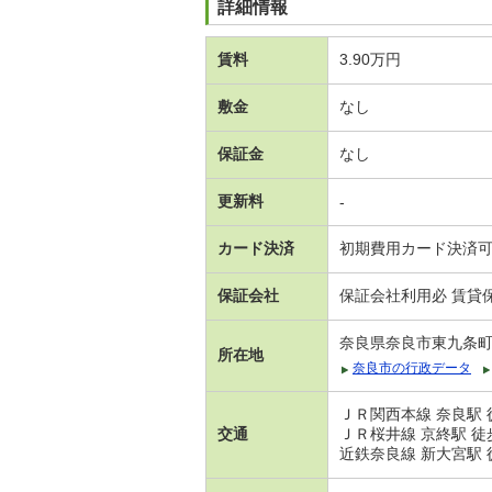
詳細情報
賃料
3.90万円
敷金
なし
保証金
なし
更新料
-
カード決済
初期費用カード決済
保証会社
保証会社利用必 賃貸保
奈良県奈良市東九条
所在地
奈良市の行政データ
ＪＲ関西本線 奈良駅 
交通
ＪＲ桜井線 京終駅 徒
近鉄奈良線 新大宮駅 