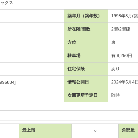
ネックス
築年月（築年数）
1998年3月(
所在階/階数
2階/2階建
方位
東
駐車場
有 8,250円
住宅保険
あり
情報公開日
2024年5月4
995834]
次回更新予定日
随時
最上階
角部屋
○