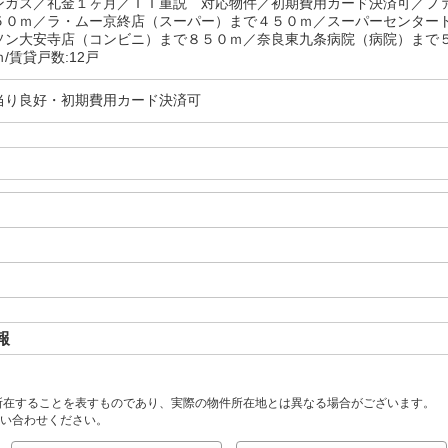
ンガス／礼金１ヶ月／ＩＴ重説 対応物件／初期費用カード決済可／フ
５０ｍ／ラ・ムー京終店（スーパー）まで４５０ｍ／スーパーセンター
ソン大安寺店（コンビニ）まで８５０ｍ／奈良東九条病院（病院）まで
/賃貸戸数:12戸
当り良好・初期費用カード決済可
報
所在することを表すものであり、実際の物件所在地とは異なる場合がございます。
い合わせください。