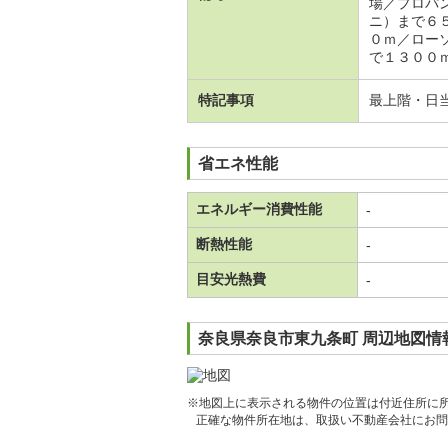
場／プロパ
ニ）まで６
０ｍ／ロー
で１３００ｍ
特記事項
最上階・日
省エネ性能
エネルギー消費性能
-
断熱性能
-
目安光熱費
-
奈良県奈良市東九条町 周辺地図情
※地図上に表示される物件の位置は付近住所に
正確な物件所在地は、取扱い不動産会社にお問