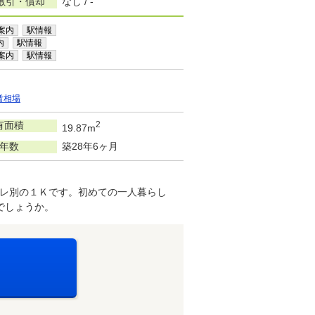
敷引・償却
なし / -
案内
駅情報
内
駅情報
案内
駅情報
賃相場
有面積
2
19.87m
年数
築28年6ヶ月
レ別の１Ｋです。初めての一人暮らし
でしょうか。