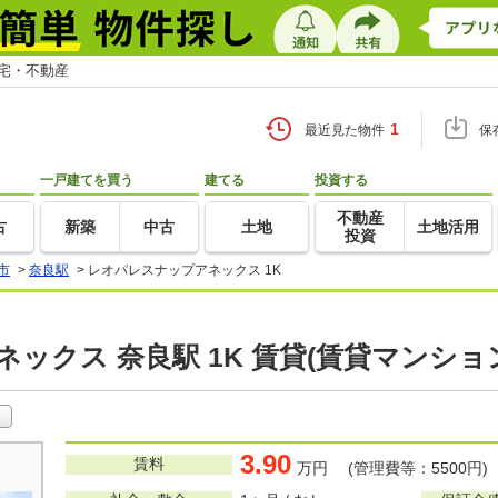
住宅・不動産
1
最近見た物件
保
一戸建てを買う
建てる
投資する
不動産
古
新築
中古
土地
土地活用
投資
市
>
奈良駅
>
レオパレスナップアネックス 1K
ックス 奈良駅 1K 賃貸(賃貸マンショ
3.90
賃料
万円 (管理費等：5500円)