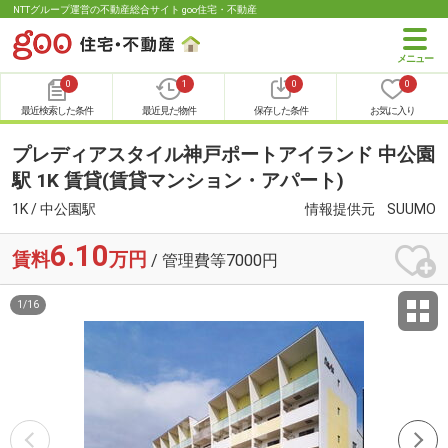
NTTグループ運営の不動産総合サイト goo住宅・不動産
0
1
0
0
最近検索した条件
最近見た物件
保存した条件
お気に入り
プレディアスタイル神戸ポートアイランド 中公園
駅 1K 賃貸(賃貸マンション・アパート)
1K / 中公園駅
情報提供元
SUUMO
6.10
賃料
万円
/ 管理費等7000円
1
/
16