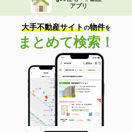
アプリ
大手不動産サイト
物件
の
を
まとめて検索！