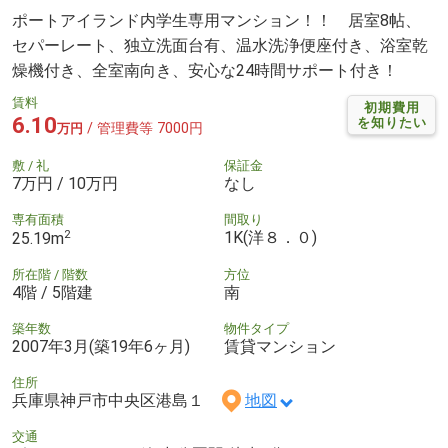
ポートアイランド内学生専用マンション！！ 居室8帖、
セパーレート、独立洗面台有、温水洗浄便座付き、浴室乾
燥機付き、全室南向き、安心な24時間サポート付き！
賃料
初期費用
6.10
を知りたい
/ 管理費等 7000円
万円
敷 / 礼
保証金
7万円 / 10万円
なし
専有面積
間取り
2
1K(洋８．０)
25.19m
所在階 / 階数
方位
4階 / 5階建
南
築年数
物件タイプ
2007年3月(築19年6ヶ月)
賃貸マンション
住所
兵庫県神戸市中央区港島１
地図
交通