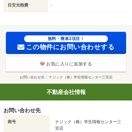
／オートロック／室内洗濯置／シューズボックス／南向き
目安光熱費
-
／温水洗浄便座／エレベーター／洗面所独立／２口コンロ
／駐輪場／宅配ボックス／ＣＡＴＶ／防犯カメラ／バイク
置場／保証金不要／都市ガス／南面バルコニー／巡回管理
／トーホーストアポーアイ店（スーパー）まで９００ｍ／
グルメシティポートアイランド店（スーパー）まで９７０
無料・簡単2項目！
ｍ／中公園駅（神戸新交通 ポートアイランド線）（その
この物件にお問い合わせする
他）まで６５０ｍ／東急ポートアベニュー（ショッピング
センター）まで１０００ｍ／ファミリーマートポートアイ
お気に入りに追加する
ランド北店（コンビニ）まで１９０ｍ／Ｖ・ｄｒｕｇポー
アイ店（ドラッグストア）まで９００ｍ／神戸新交通 市
お問い合わせ先
ナジック（株）学生情報センター三宮店
民広場駅徒歩２８分
不動産会社情報
お問い合わせ先
商号
ナジック（株）学生情報センター三
宮店