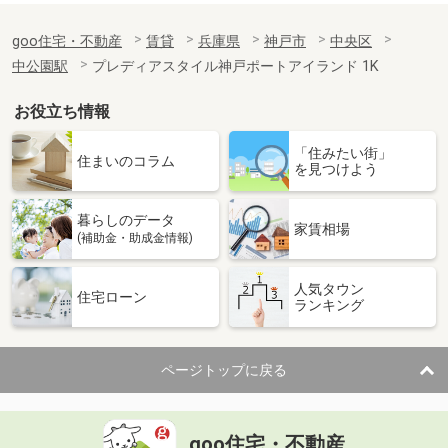
goo住宅・不動産
賃貸
兵庫県
神戸市
中央区
中公園駅
プレディアスタイル神戸ポートアイランド 1K
お役立ち情報
「住みたい街」
住まいのコラム
を見つけよう
暮らしのデータ
家賃相場
(補助金・助成金情報)
人気タウン
住宅ローン
ランキング
ページトップに戻る
goo住宅・不動産