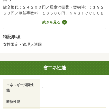
鍵交換代：２４２００円／居室消毒費（契約時）：１９２
５０円／更新手数料：１６５００円／ＮＡＳＩＣＣＬＵＢ
２４：２７０６０円／年、設備維持管理費：１５４０円／
続きを見る
月、水光熱費：２６４０円／月／保証会社利用必：ご契約
には保証会社利用が必須となり、別途保証料金が必要で
特記事項
す。ご案内できる保証会社及びプランによって金額は変動
いたしますので、詳細については担当店までお問い合せく
女性限定・管理人巡回
ださい。／普通借家０１年００ヶ月／女性限定／単身者限
定／ポートアイランド内の学校に進学する学生にとっては
貴重な徒歩圏内の物件となっております。２４時間に有人
省エネ性能
対応が可能な管理サポートが備わった学生専用マンション
です。神戸学院大学（ポートアイランドキャンパス）、兵
庫医療大学、神戸女子大学、神戸女子短大学などの方に人
エネルギー消費性
気の島内マンション。スーパーやコンビニ、病院など、充
-
能
実した周辺施設があります。※別途火災保険への加入がご
入居の条件となります。／バストイレ別／バルコニー／エ
断熱性能
-
アコン／ガスコンロ対応／シャワー付洗面台／浴室乾燥機