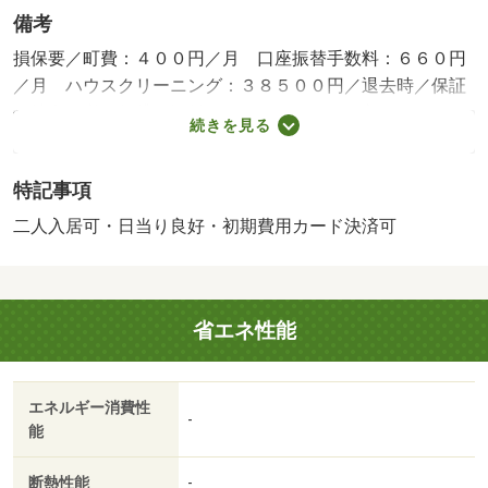
備考
損保要／町費：４００円／月 口座振替手数料：６６０円
／月 ハウスクリーニング：３８５００円／退去時／保証
会社利用必：賃貸保証料３００００円／二人入居可／子供
続きを見る
可／バストイレ別／バルコニー／エアコン／ガスコンロ対
応／クロゼット／フローリング／シャワー付洗面台／ＴＶ
特記事項
インターホン／浴室乾燥機／オートロック／室内洗濯置／
陽当り良好／シューズボックス／システムキッチン／温水
二人入居可・日当り良好・初期費用カード決済可
洗浄便座／洗面所独立／２口コンロ／駐輪場／宅配ボック
ス／ＣＡＴＶ／即入居可／全居室洋室／ネット使用料不要
／築３年以内／駅徒歩１０分以内／敷地内ごみ置き場／プ
省エネ性能
ロパンガス／ＢＳ／敷金・礼金不要／ＩＴ重説 対応物件
／初期費用カード決済可／フレスコ向島店（スーパー）ま
で６５０ｍ／ローソン伏見向島店（コンビニ）まで７５０
エネルギー消費性
ｍ／むかいじま病院（病院）まで７５０ｍ／京都教育大学
-
能
（大学・短大）まで３５００ｍ／京都文教大学（大学・短
大）まで１８００ｍ／京阪観月橋駅（その他）まで８５０
断熱性能
-