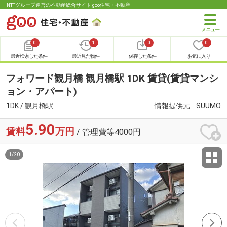
NTTグループ運営の不動産総合サイト goo住宅・不動産
0
1
0
0
最近検索した条件
最近見た物件
保存した条件
お気に入り
フォワード観月橋 観月橋駅 1DK 賃貸(賃貸マンシ
ョン・アパート)
1DK / 観月橋駅
情報提供元
SUUMO
5.90
賃料
万円
/ 管理費等4000円
1
/
20