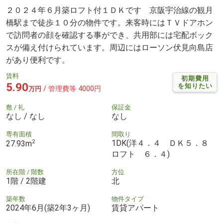
２０２４年６月築ロフト付１ＤＫです 京阪宇治線の観月
橋駅まで徒歩１０分の物件です。来客時にはＴＶドアホン
で訪問者の顔を確認する事ができ、共用部には宅配ボック
スが備え付けられています。周辺にはローソン伏見向島店
があり便利です。
賃料
初期費用
5.90
を知りたい
/ 管理費等 4000円
万円
敷 / 礼
保証金
なし / なし
なし
専有面積
間取り
2
1DK(洋４．４ ＤＫ５．８
27.93m
ロフト ６．４)
所在階 / 階数
方位
1階 / 2階建
北
築年数
物件タイプ
2024年6月(築2年3ヶ月)
賃貸アパート