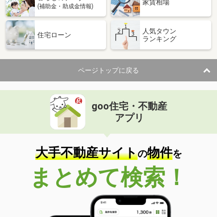
家賃相場
(補助金・助成金情報)
人気タウン
住宅ローン
ランキング
ページトップに戻る
goo住宅・不動産
アプリ
大手不動産サイト
物件
の
を
まとめて検索！