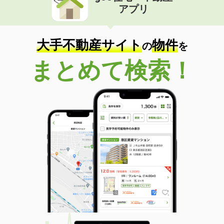
アプリ
大手不動産サイト
物件
の
を
まとめて検索！