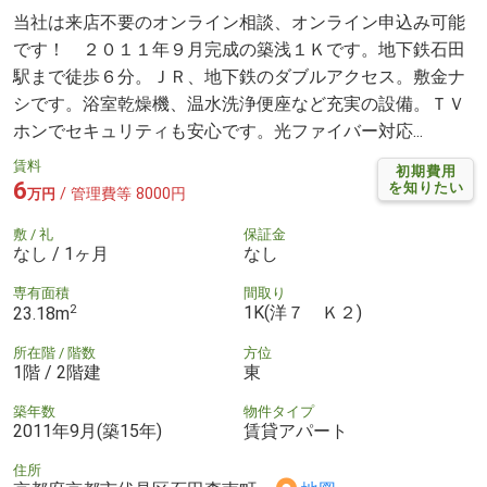
当社は来店不要のオンライン相談、オンライン申込み可能
です！ ２０１１年９月完成の築浅１Ｋです。地下鉄石田
駅まで徒歩６分。ＪＲ、地下鉄のダブルアクセス。敷金ナ
シです。浴室乾燥機、温水洗浄便座など充実の設備。ＴＶ
ホンでセキュリティも安心です。光ファイバー対応...
賃料
初期費用
6
を知りたい
/ 管理費等 8000円
万円
敷 / 礼
保証金
なし / 1ヶ月
なし
専有面積
間取り
2
1K(洋７ Ｋ２)
23.18m
所在階 / 階数
方位
1階 / 2階建
東
築年数
物件タイプ
2011年9月(築15年)
賃貸アパート
住所