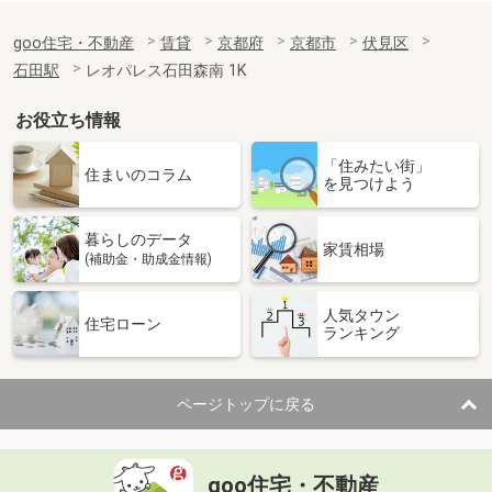
goo住宅・不動産
賃貸
京都府
京都市
伏見区
石田駅
レオパレス石田森南 1K
お役立ち情報
「住みたい街」
住まいのコラム
を見つけよう
暮らしのデータ
家賃相場
(補助金・助成金情報)
人気タウン
住宅ローン
ランキング
ページトップに戻る
goo住宅・不動産