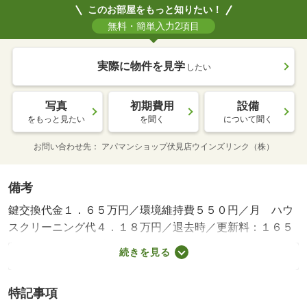
このお部屋をもっと知りたい！
無料・簡単入力2項目
実際に物件を見学
したい
写真
初期費用
設備
をもっと見たい
を聞く
について聞く
お問い合わせ先
アパマンショップ伏見店ウインズリンク（株）
備考
鍵交換代金１．６５万円／環境維持費５５０円／月 ハウ
スクリーニング代４．１８万円／退去時／更新料：１６５
００円 更新手数料：１６５００円／バストイレ別／バル
続きを見る
コニー／エアコン／ガスコンロ対応／フローリング／ＴＶ
インターホン／浴室乾燥機／室内洗濯置／角住戸／温水洗
特記事項
浄便座／駐輪場／押入／光ファイバー／敷金不要／全居室