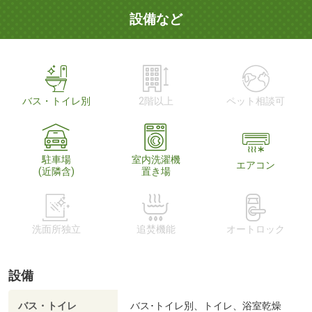
設備など
バス・トイレ別
2階以上
ペット相談可
駐車場
室内洗濯機
エアコン
(近隣含)
置き場
洗面所独立
追焚機能
オートロック
設備
バス・トイレ
バス･トイレ別、トイレ、浴室乾燥