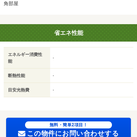
洋室／３駅以上利用可／駅徒歩１０分以内／全居室６畳以
角部屋
上／都市ガス／年内入居可／礼金１ヶ月／ＩＴ重説 対応
物件／石田駅（その他）まで４８０ｍ／六地蔵駅（その
他）まで８００ｍ／六地蔵駅（その他）まで８８０ｍ／醍
省エネ性能
醐駅（その他）まで１６００ｍ／地下鉄東西線醍醐駅徒歩
２０分/賃貸戸数:14戸
エネルギー消費性
-
能
断熱性能
-
目安光熱費
-
無料・簡単2項目！
この物件にお問い合わせする