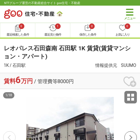
NTTグループ運営の不動産総合サイト goo住宅・不動産
0
1
0
0
最近検索した条件
最近見た物件
保存した条件
お気に入り
レオパレス石田森南 石田駅 1K 賃貸(賃貸マンシ
ョン・アパート)
1K / 石田駅
情報提供元
SUUMO
6
賃料
万円
/ 管理費等8000円
1
/
18