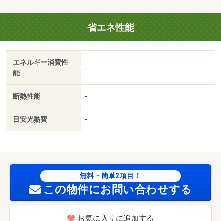
年内入居可／礼金１ヶ月／ＩＴ重説 対応物件／テレビ／
京都石田郵便局（郵便局）まで４００ｍ／ファミリーマー
省エネ性能
ト 石田森東店（コンビニ）まで８００ｍ／京都中央信用
金庫 石田支店（銀行）まで８００ｍ／武田総合病院（病
院）まで８５０ｍ／サンディ 醍醐店（スーパー）まで９
エネルギー消費性
００ｍ／コーナン六地蔵店（ホームセンター）まで１８０
-
能
０ｍ／京阪宇治線六地蔵駅徒歩１８分/賃貸戸数:36戸
断熱性能
-
目安光熱費
-
無料・簡単2項目！
この物件にお問い合わせする
お気に入りに追加する