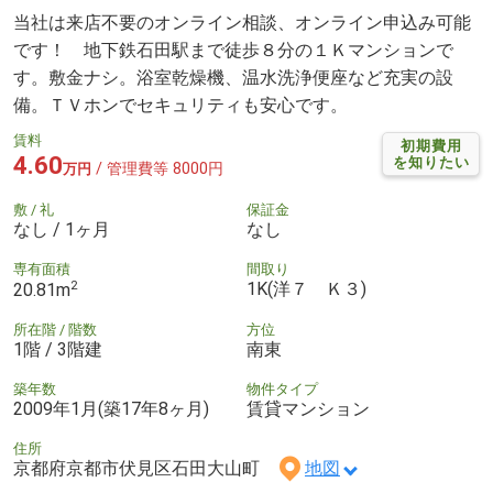
当社は来店不要のオンライン相談、オンライン申込み可能
です！ 地下鉄石田駅まで徒歩８分の１Ｋマンションで
す。敷金ナシ。浴室乾燥機、温水洗浄便座など充実の設
備。ＴＶホンでセキュリティも安心です。
賃料
初期費用
4.60
を知りたい
/ 管理費等 8000円
万円
敷 / 礼
保証金
なし / 1ヶ月
なし
専有面積
間取り
2
1K(洋７ Ｋ３)
20.81m
所在階 / 階数
方位
1階 / 3階建
南東
築年数
物件タイプ
2009年1月(築17年8ヶ月)
賃貸マンション
住所
京都府京都市伏見区石田大山町
地図