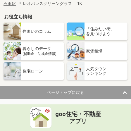
石田駅
レオパレスグリーングラスＩ 1K
お役立ち情報
「住みたい街」
住まいのコラム
を見つけよう
暮らしのデータ
家賃相場
(補助金・助成金情報)
人気タウン
住宅ローン
ランキング
ページトップに戻る
goo住宅・不動産
アプリ