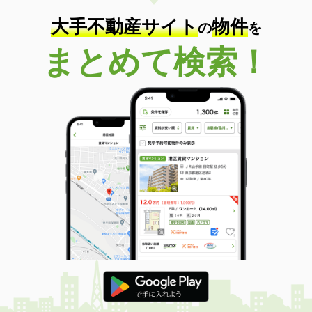
大手不動産サイト
物件
の
を
まとめて検索！