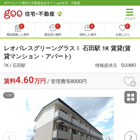
NTTグループ運営の不動産総合サイト goo住宅・不動産
0
1
0
0
最近検索した条件
最近見た物件
保存した条件
お気に入り
レオパレスグリーングラスＩ 石田駅 1K 賃貸(賃
貸マンション・アパート)
1K / 石田駅
情報提供元
SUUMO
4.60
賃料
万円
/ 管理費等8000円
1
/
20