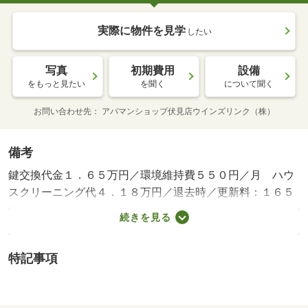
実際に物件を見学
したい
写真
初期費用
設備
をもっと見たい
を聞く
について聞く
お問い合わせ先
アパマンショップ伏見店ウインズリンク（株）
備考
鍵交換代金１．６５万円／環境維持費５５０円／月 ハウ
スクリーニング代４．１８万円／退去時／更新料：１６５
００円 更新手数料：１６５００円／バストイレ別／バル
続きを見る
コニー／エアコン／ＴＶインターホン／浴室乾燥機／室内
洗濯置／温水洗浄便座／２口コンロ／駐輪場／押入／敷金
特記事項
不要／ＩＨクッキングヒーター／電気コンロ／全居室洋室
／冷蔵庫／洗濯機／ベッド／３駅以上利用可／駅徒歩１０
分以内／敷地内ごみ置き場／東南向き／全居室６畳以上／