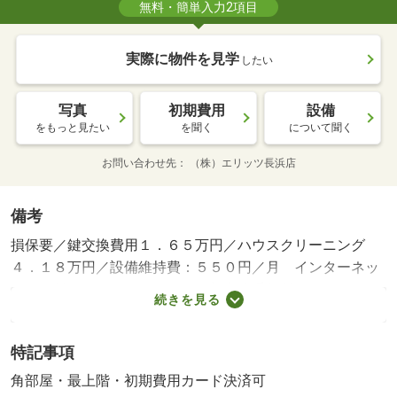
無料・簡単入力2項目
実際に物件を見学
したい
写真
初期費用
設備
をもっと見たい
を聞く
について聞く
お問い合わせ先
（株）エリッツ長浜店
備考
損保要／鍵交換費用１．６５万円／ハウスクリーニング
４．１８万円／設備維持費：５５０円／月 インターネッ
ト使用料：３６３０円／月 更新事務手数料：１６５００
続きを見る
円／更新時／保証会社利用必：賃貸保証料６８６８０円／
単身者限定／子供不可／バストイレ別／エアコン／クロゼ
特記事項
ット／浴室乾燥機／室内洗濯置／シューズボックス／シス
テムキッチン／角住戸／温水洗浄便座／２口コンロ／駐輪
角部屋・最上階・初期費用カード決済可