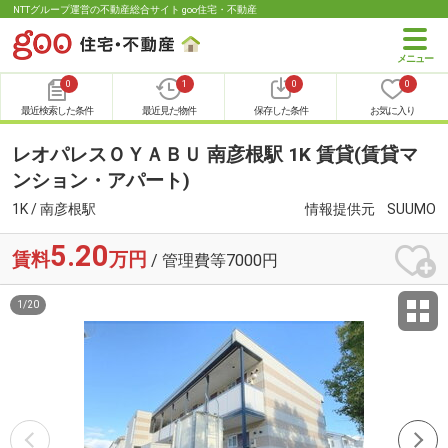
NTTグループ運営の不動産総合サイト goo住宅・不動産
0
1
0
0
最近検索した条件
最近見た物件
保存した条件
お気に入り
レオパレスＯＹＡＢＵ 南彦根駅 1K 賃貸(賃貸マ
ンション・アパート)
1K / 南彦根駅
情報提供元
SUUMO
5.20
賃料
万円
/ 管理費等7000円
1
/
20