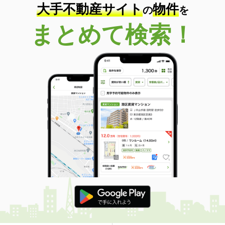
大手不動産サイト
物件
の
を
まとめて検索！