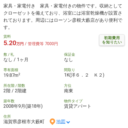
家具・家電付き 家具・家電付きの物件です。収納として
クローゼットを備えており、浴室には浴室乾燥機が設置さ
れております。周辺にはローソン彦根大藪店があり便利で
す。
賃料
初期費用
5.20
を知りたい
/ 管理費等 7000円
万円
敷 / 礼
保証金
なし / 1ヶ月
なし
専有面積
間取り
2
1K(洋６．２ Ｋ２)
19.87m
所在階 / 階数
方位
2階 / 2階建
南東
築年数
物件タイプ
2008年9月(築18年)
賃貸アパート
住所
滋賀県彦根市大藪町
地図