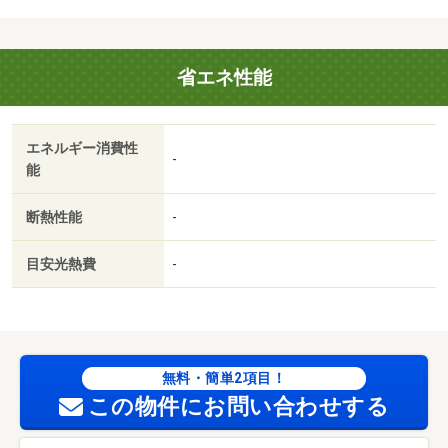
場／即入居可／最上階／敷金不要／照明付／電気コンロ／
ロフト／全居室洋室／冷蔵庫／家電付／家具付／東南向き
／プロパンガス／じゅうたん張／礼金１ヶ月／ＩＴ重説
省エネ性能
対応物件／初期費用カード決済可／フレンドマート大藪店
（スーパー）まで７００ｍ／ローソン彦根大藪店（コンビ
ニ）まで４００ｍ／スギ薬局彦根西今店（ドラッグスト
エネルギー消費性
ア）まで６００ｍ／友仁山崎病院（病院）まで１５００ｍ
-
能
／平田幼稚園（幼稚園・保育園）まで１０００ｍ／平田小
学校（小学校）まで７５０ｍ/賃貸戸数:16戸
断熱性能
-
目安光熱費
-
無料・簡単2項目！
この物件にお問い合わせする