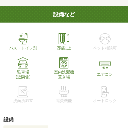
設備など
バス・トイレ別
2階以上
ペット相談可
駐車場
室内洗濯機
エアコン
(近隣含)
置き場
洗面所独立
追焚機能
オートロック
設備