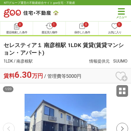
NTTグループ運営の不動産総合サイト goo住宅・不動産
0
1
0
0
最近検索した条件
最近見た物件
保存した条件
お気に入り
セレスティア１ 南彦根駅 1LDK 賃貸(賃貸マンシ
ョン・アパート)
1LDK / 南彦根駅
情報提供元
SUUMO
6.30
賃料
万円
/ 管理費等5000円
1
/
20