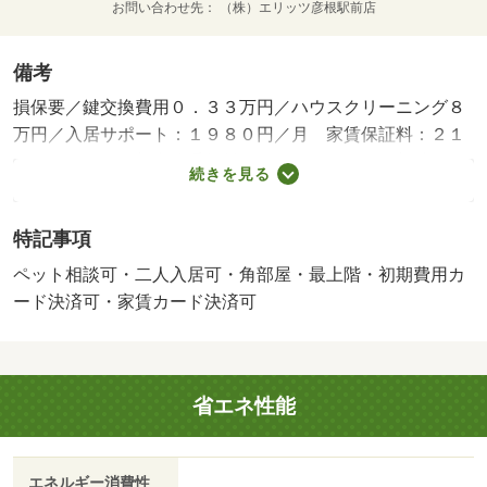
お問い合わせ先
（株）エリッツ彦根駅前店
備考
損保要／鍵交換費用０．３３万円／ハウスクリーニング８
万円／入居サポート：１９８０円／月 家賃保証料：２１
７８円／月 更新事務手数料：２２０００円／更新時／保
続きを見る
証会社利用必：賃貸保証料２５０００円／二人入居可／子
供可／ペット相談／ペット相談条件：小型犬・猫合計２匹
特記事項
まで／バストイレ別／ガスコンロ対応／シャワー付洗面台
／ＴＶインターホン／浴室乾燥機／室内洗濯置／シューズ
ペット相談可・二人入居可・角部屋・最上階・初期費用カ
ボックス／システムキッチン／追焚機能浴室／角住戸／温
ード決済可・家賃カード決済可
水洗浄便座／洗面所独立／駐輪場／宅配ボックス／押入／
最上階／敷金不要／３口以上コンロ／対面式キッチン／ペ
ット相談／照明付／全居室洋室／ウォークインクロゼット
省エネ性能
／クッションフロア／エアコン２台／ネット使用料不要／
収納２間／築２年以内／サンルーム／未入居／敷地内ごみ
置き場／東南向き／都市ガス／ＢＳ／礼金１ヶ月／ＩＴ重
エネルギー消費性