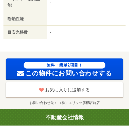
説 対応物件／初期費用カード決済可／家賃カード決済可
-
能
／ラ・ムー彦根平田店（スーパー）まで１５０ｍ／ローソ
ン彦根大藪店（コンビニ）まで７００ｍ／ビバシティ彦根
断熱性能
-
（スーパー）まで２８００ｍ／彦根市立病院（病院）まで
１２００ｍ／金城幼稚園（幼稚園・保育園）まで７００ｍ
目安光熱費
-
／金城小学校（小学校）まで９００ｍ/賃貸戸数:8戸
無料・簡単2項目！
この物件にお問い合わせする
お気に入りに追加する
お問い合わせ先
（株）エリッツ彦根駅前店
不動産会社情報