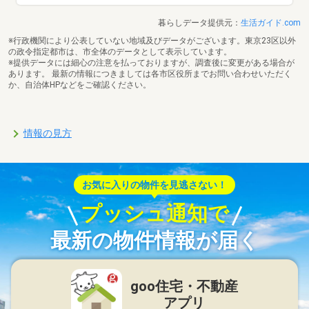
暮らしデータ提供元：
生活ガイド.com
※行政機関により公表していない地域及びデータがございます。東京23区以外
の政令指定都市は、市全体のデータとして表示しています。
※提供データには細心の注意を払っておりますが、調査後に変更がある場合が
あります。 最新の情報につきましては各市区役所までお問い合わせいただく
か、自治体HPなどをご確認ください。
情報の見方
お気に入りの物件を見逃さない！
プッシュ通知で
最新の物件情報が届く
goo住宅・不動産
アプリ