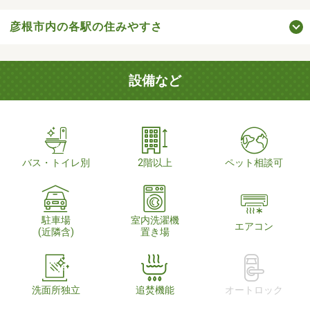
彦根市内の各駅の住みやすさ
設備など
バス・トイレ別
2階以上
ペット相談可
駐車場
室内洗濯機
エアコン
(近隣含)
置き場
洗面所独立
追焚機能
オートロック