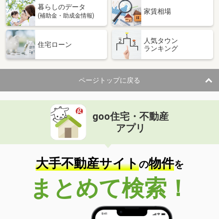
暮らしのデータ
家賃相場
(補助金・助成金情報)
人気タウン
住宅ローン
ランキング
ページトップに戻る
goo住宅・不動産
アプリ
大手不動産サイト
物件
の
を
まとめて検索！