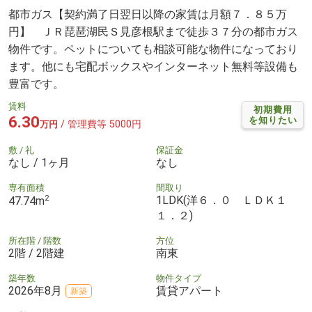
都市ガス【契約満了日翌日以降の家賃は月額７．８５万
円】 ＪＲ琵琶湖民Ｓ見彦根駅まで徒歩３７分の都市ガス
物件です。ペットについても相談可能な物件になっており
ます。他にも宅配ボックスやインターネット無料等設備も
豊富です。
賃料
初期費用
6.30
を知りたい
/ 管理費等 5000円
万円
敷 / 礼
保証金
なし / 1ヶ月
なし
専有面積
間取り
2
1LDK(洋６．０ ＬＤＫ１
47.74m
１．２)
所在階 / 階数
方位
2階 / 2階建
南東
築年数
物件タイプ
2026年8月
賃貸アパート
新築