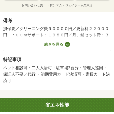
お問い合わせ先
（株）エム・ジェイホーム栗東店
備考
損保要／クリーニング費９００００円／更新料２２０００
円 ｒｕｕｍサポート：１９８０円／月、鍵セット費：３
３００円／初回 契約満了日翌日以降の家賃は月額８．１
続きを見る
万円／保証会社利用必：ハウスリーブ利用必須 初回保証
料 ２５，０００円、月額総賃料の２．５％／二人入居可
特記事項
／ペット相談／駐２台可／バストイレ別／バルコニー／エ
アコン／ガスコンロ対応／シャワー付洗面台／ＴＶインタ
ペット相談可・二人入居可・駐車場2台分・管理人巡回・
ーホン／浴室乾燥機／室内洗濯置／シューズボックス／シ
保証人不要／代行 ・初期費用カード決済可・家賃カード決
ステムキッチン／追焚機能浴室／温水洗浄便座／洗面所独
済可
立／駐輪場／宅配ボックス／３口以上コンロ／対面式キッ
チン／防犯カメラ／ペット相談／全居室洋室／ウォークイ
ンクロゼット／保証人不要／駐車２台可／二人入居相談／
省エネ性能
２４時間緊急通報システム／２沿線利用可／ネット使用料
不要／床下収納／雨戸／複層ガラス／２駅利用可／３駅以