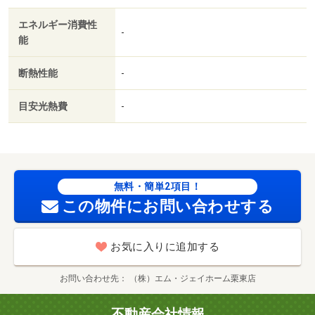
上利用可／敷地内ごみ置き場／セキュリティ会社加入済／
エネルギー消費性
都市ガス／シャッター／ＢＳ／ＩＴ重説 対応物件／ＬＧ
-
能
ＢＴフレンドリー／初期費用カード決済可／家賃カード決
済可／巡回管理／彦根市立金城小学校（小学校）まで８７
断熱性能
-
４ｍ／彦根市立中央中学校（中学校）まで５１４ｍ／滋賀
県立彦根東高等学校（高校・高専）まで２６６３ｍ／滋賀
目安光熱費
-
県立大学（大学・短大）まで２４８５ｍ／ファミリーマー
ト 彦根開出今店（コンビニ）まで５７９ｍ／彦根市立病
院（病院）まで１２０３ｍ/賃貸戸数:6戸
無料・簡単2項目！
この物件にお問い合わせする
お気に入りに追加する
お問い合わせ先
（株）エム・ジェイホーム栗東店
不動産会社情報