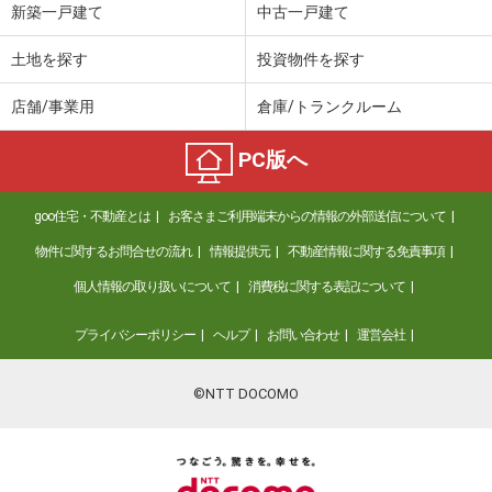
新築一戸建て
中古一戸建て
土地を探す
投資物件を探す
店舗/事業用
倉庫/トランクルーム
PC版へ
goo住宅・不動産とは
お客さまご利用端末からの情報の外部送信について
物件に関するお問合せの流れ
情報提供元
不動産情報に関する免責事項
個人情報の取り扱いについて
消費税に関する表記について
プライバシーポリシー
ヘルプ
お問い合わせ
運営会社
©NTT DOCOMO