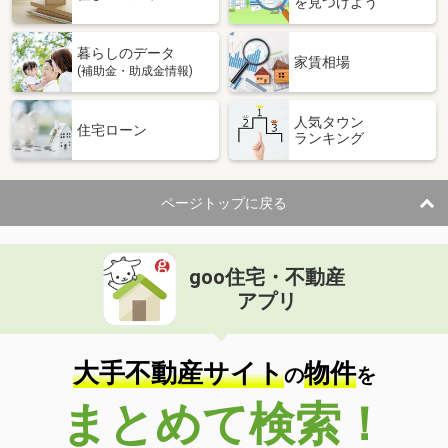
を見つけよう
暮らしのデータ
家賃相場
(補助金・助成金情報)
人気タウン
住宅ローン
ランキング
ページトップに戻る
goo住宅・不動産
アプリ
大手不動産サイト
物件
の
を
まとめて検索！