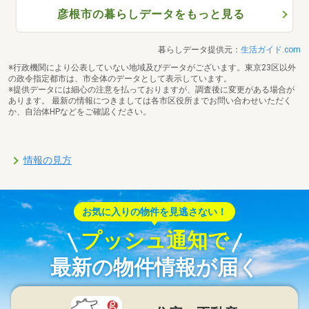
彦根市の暮らしデータをもっと見る
暮らしデータ提供元：
生活ガイド.com
※行政機関により公表していない地域及びデータがございます。東京23区以外
の政令指定都市は、市全体のデータとして表示しています。
※提供データには細心の注意を払っておりますが、調査後に変更がある場合が
あります。 最新の情報につきましては各市区役所までお問い合わせいただく
か、自治体HPなどをご確認ください。
情報の見方
お気に入りの物件を見逃さない！
プッシュ通知で
最新の物件情報が届く