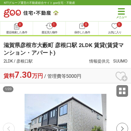
NTTグループ運営の不動産総合サイト goo住宅・不動産
0
1
0
0
最近検索した条件
最近見た物件
保存した条件
お気に入り
滋賀県彦根市大藪町 彦根口駅 2LDK 賃貸(賃貸マ
ンション・アパート)
2LDK / 彦根口駅
情報提供元
SUUMO
7.30
賃料
万円
/ 管理費等5000円
1
/
20