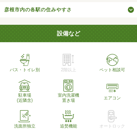
彦根市内の各駅の住みやすさ
設備など
バス・トイレ別
2階以上
ペット相談可
駐車場
室内洗濯機
エアコン
(近隣含)
置き場
洗面所独立
追焚機能
オートロック