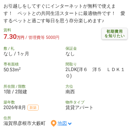
お引越しをしてすぐにインターネットが無料で使えま
す！ ペットとの共同生活スタートに最適物件です！ 愛
するペットと過ごす毎日を思う存分楽しめます♪
賃料
初期費用
7.30
を知りたい
/ 管理費等 5000円
万円
敷 / 礼
保証金
なし / 1ヶ月
なし
専有面積
間取り
2
2LDK(洋６ 洋５ ＬＤＫ１
50.53m
０)
所在階 / 階数
方位
1階 / 2階建
南西
築年数
物件タイプ
2026年8月
賃貸アパート
新築
住所
滋賀県彦根市大藪町
地図