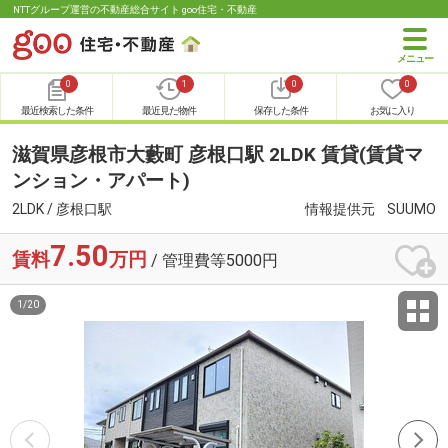
NTTグループ運営の不動産総合サイト goo住宅・不動産
0
1
0
0
最近検索した条件
最近見た物件
保存した条件
お気に入り
滋賀県彦根市大藪町 彦根口駅 2LDK 賃貸(賃貸マ
ンション・アパート)
2LDK / 彦根口駅
情報提供元
SUUMO
7.50
賃料
万円
/ 管理費等5000円
1
/
20