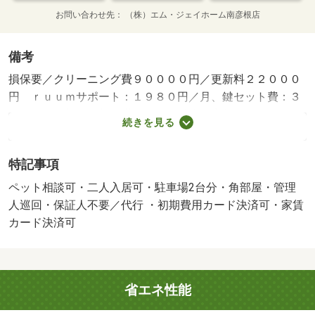
お問い合わせ先
（株）エム・ジェイホーム南彦根店
備考
損保要／クリーニング費９００００円／更新料２２０００
円 ｒｕｕｍサポート：１９８０円／月、鍵セット費：３
３００円／初回 契約満了日翌日以降の家賃は月額８．３
続きを見る
万円／保証会社利用必：ハウスリーブ利用必須 初回保証
料 ２５，０００円、月額総賃料の２．５％／二人入居可
特記事項
／ペット相談／駐２台可／バストイレ別／バルコニー／エ
アコン／ガスコンロ対応／シャワー付洗面台／ＴＶインタ
ペット相談可・二人入居可・駐車場2台分・角部屋・管理
ーホン／浴室乾燥機／室内洗濯置／シューズボックス／シ
人巡回・保証人不要／代行 ・初期費用カード決済可・家賃
ステムキッチン／追焚機能浴室／角住戸／温水洗浄便座／
カード決済可
洗面所独立／駐輪場／宅配ボックス／３口以上コンロ／対
面式キッチン／防犯カメラ／ペット相談／全居室洋室／ウ
ォークインクロゼット／保証人不要／駐車２台可／二人入
省エネ性能
居相談／２４時間緊急通報システム／２沿線利用可／ネッ
ト使用料不要／床下収納／雨戸／複層ガラス／２駅利用可