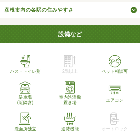
彦根市内の各駅の住みやすさ
設備など
バス・トイレ別
2階以上
ペット相談可
駐車場
室内洗濯機
エアコン
(近隣含)
置き場
洗面所独立
追焚機能
オートロック