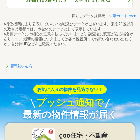
暮らしデータ提供元：
生活ガイド.com
※行政機関により公表していない地域及びデータがございます。東京23区以外
の政令指定都市は、市全体のデータとして表示しています。
※提供データには細心の注意を払っておりますが、調査後に変更がある場合が
あります。 最新の情報につきましては各市区役所までお問い合わせいただく
か、自治体HPなどをご確認ください。
情報の見方
お気に入りの物件を見逃さない！
プッシュ通知で
最新の物件情報が届く
goo住宅・不動産