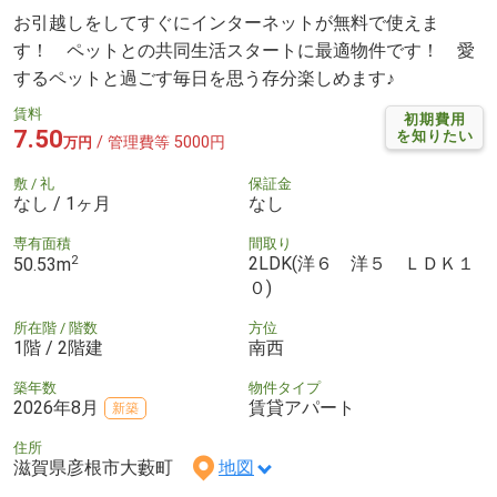
お引越しをしてすぐにインターネットが無料で使えま
す！ ペットとの共同生活スタートに最適物件です！ 愛
するペットと過ごす毎日を思う存分楽しめます♪
賃料
初期費用
7.50
を知りたい
/ 管理費等 5000円
万円
敷 / 礼
保証金
なし / 1ヶ月
なし
専有面積
間取り
2
2LDK(洋６ 洋５ ＬＤＫ１
50.53m
０)
所在階 / 階数
方位
1階 / 2階建
南西
築年数
物件タイプ
2026年8月
賃貸アパート
新築
住所
滋賀県彦根市大藪町
地図