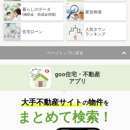
暮らしのデータ
家賃相場
(補助金・助成金情報)
人気タウン
住宅ローン
ランキング
ページトップに戻る
goo住宅・不動産
アプリ
大手不動産サイト
物件
の
を
まとめて検索！