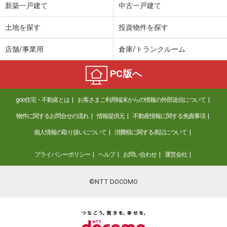
新築一戸建て
中古一戸建て
土地を探す
投資物件を探す
店舗/事業用
倉庫/トランクルーム
PC版へ
goo住宅・不動産とは
お客さまご利用端末からの情報の外部送信について
物件に関するお問合せの流れ
情報提供元
不動産情報に関する免責事項
個人情報の取り扱いについて
消費税に関する表記について
プライバシーポリシー
ヘルプ
お問い合わせ
運営会社
©NTT DOCOMO