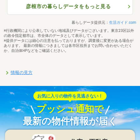
彦根市の暮らしデータをもっと見る
暮らしデータ提供元：
生活ガイド.com
※行政機関により公表していない地域及びデータがございます。東京23区以外
の政令指定都市は、市全体のデータとして表示しています。
※提供データには細心の注意を払っておりますが、調査後に変更がある場合が
あります。 最新の情報につきましては各市区役所までお問い合わせいただく
か、自治体HPなどをご確認ください。
情報の見方
お気に入りの物件を見逃さない！
プッシュ通知で
最新の物件情報が届く