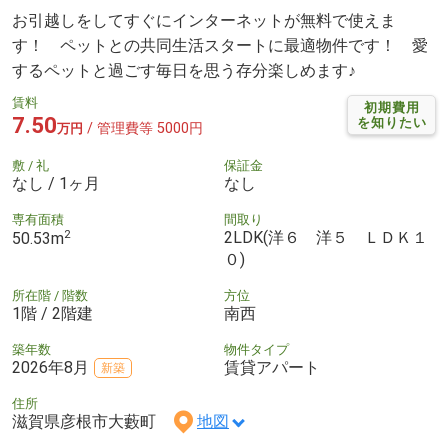
お引越しをしてすぐにインターネットが無料で使えま
す！ ペットとの共同生活スタートに最適物件です！ 愛
するペットと過ごす毎日を思う存分楽しめます♪
賃料
初期費用
7.50
を知りたい
/ 管理費等 5000円
万円
敷 / 礼
保証金
なし / 1ヶ月
なし
専有面積
間取り
2
2LDK(洋６ 洋５ ＬＤＫ１
50.53m
０)
所在階 / 階数
方位
1階 / 2階建
南西
築年数
物件タイプ
2026年8月
賃貸アパート
新築
住所
滋賀県彦根市大藪町
地図