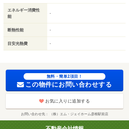
／３駅以上利用可／敷地内ごみ置き場／セキュリティ会社
エネルギー消費性
加入済／都市ガス／シャッター／ＢＳ／ＩＴ重説 対応物
-
能
件／ＬＧＢＴフレンドリー／初期費用カード決済可／家賃
カード決済可／巡回管理／彦根市立金城小学校（小学校）
断熱性能
-
まで８７４ｍ／彦根市立中央中学校（中学校）まで５１４
ｍ／滋賀県立彦根東高等学校（高校・高専）まで２６６３
目安光熱費
-
ｍ／滋賀県立大学（大学・短大）まで２４８５ｍ／ファミ
リーマート 彦根開出今店（コンビニ）まで５７９ｍ／彦
根市立病院（病院）まで１２０３ｍ/賃貸戸数:6戸
無料・簡単2項目！
この物件にお問い合わせする
お気に入りに追加する
お問い合わせ先
（株）エム・ジェイホーム彦根駅前店
不動産会社情報