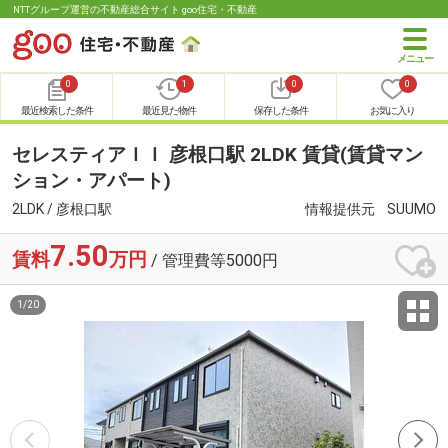
NTTグループ運営の不動産総合サイト goo住宅・不動産
0
1
0
0
最近検索した条件
最近見た物件
保存した条件
お気に入り
セレスティアＩＩ 彦根口駅 2LDK 賃貸(賃貸マン
ション・アパート)
2LDK / 彦根口駅
情報提供元
SUUMO
7.50
賃料
万円
/ 管理費等5000円
1
/
20