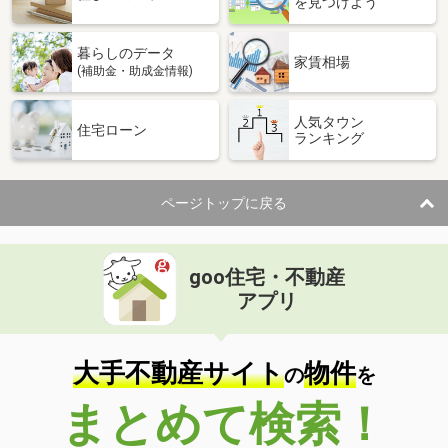
を見つけよう
暮らしのデータ
家賃相場
(補助金・助成金情報)
人気タウン
住宅ローン
ランキング
ページトップに戻る
goo住宅・不動産
アプリ
大手不動産サイト
物件
の
を
まとめて検索！