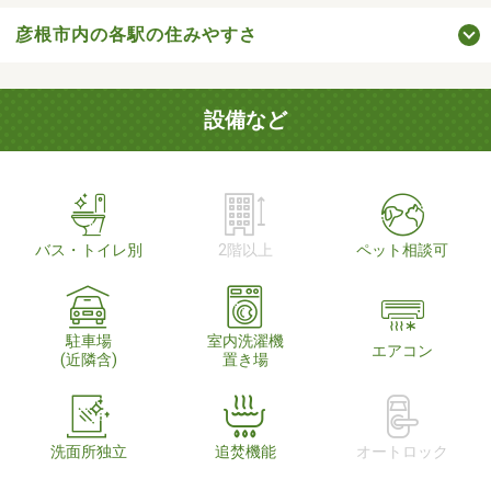
彦根市内の各駅の住みやすさ
設備など
バス・トイレ別
2階以上
ペット相談可
駐車場
室内洗濯機
エアコン
(近隣含)
置き場
洗面所独立
追焚機能
オートロック