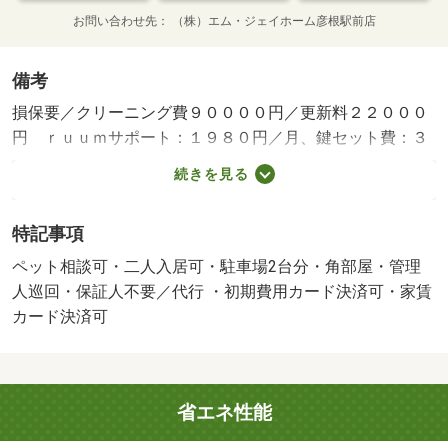
お問い合わせ先
（株）エム・ジェイホーム彦根駅前店
備考
損保要／クリーニング費９００００円／更新料２２０００
円 ｒｕｕｍサポート：１９８０円／月、鍵セット費：３
３００円／初回 契約満了日翌日以降の家賃は月額８．３
続きを見る
万円／保証会社利用必：ハウスリーブ利用必須 初回保証
料 ２５，０００円、月額総賃料の２．５％／二人入居可
特記事項
／ペット相談／駐２台可／バストイレ別／バルコニー／エ
アコン／ガスコンロ対応／シャワー付洗面台／ＴＶインタ
ペット相談可・二人入居可・駐車場2台分・角部屋・管理
ーホン／浴室乾燥機／室内洗濯置／シューズボックス／シ
人巡回・保証人不要／代行 ・初期費用カード決済可・家賃
ステムキッチン／追焚機能浴室／角住戸／温水洗浄便座／
カード決済可
洗面所独立／駐輪場／宅配ボックス／３口以上コンロ／対
面式キッチン／防犯カメラ／ペット相談／全居室洋室／ウ
ォークインクロゼット／保証人不要／駐車２台可／二人入
省エネ性能
居相談／２４時間緊急通報システム／２沿線利用可／ネッ
ト使用料不要／床下収納／雨戸／複層ガラス／２駅利用可