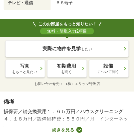
テレビ・通信
ＢＳ端子
このお部屋をもっと知りたい！
無料・簡単入力2項目
実際に物件を見学
したい
写真
初期費用
設備
をもっと見たい
を聞く
について聞く
お問い合わせ先
（株）エリッツ野洲店
備考
損保要／鍵交換費用１．６５万円／ハウスクリーニング
４．１８万円／設備維持費：５５０円／月 インターネッ
ト使用料：３６３０円／月 口座振替手数料：５２４円／
続きを見る
月 更新事務手数料：１６５００円／更新時／保証会社利