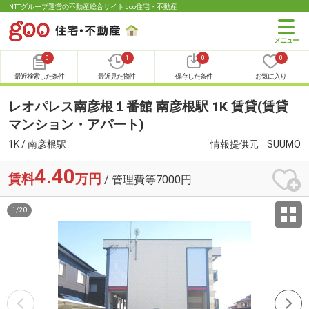
NTTグループ運営の不動産総合サイト goo住宅・不動産
0
1
0
0
最近検索した条件
最近見た物件
保存した条件
お気に入り
レオパレス南彦根１番館 南彦根駅 1K 賃貸(賃貸
マンション・アパート)
1K / 南彦根駅
情報提供元
SUUMO
4.40
賃料
万円
/ 管理費等7000円
1
/
20