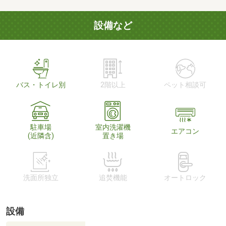
設備など
バス・トイレ別
2階以上
ペット相談可
駐車場
室内洗濯機
エアコン
(近隣含)
置き場
洗面所独立
追焚機能
オートロック
設備