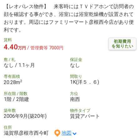
【レオパレス物件】 来客時にはＴＶドアホンで訪問者の
顔を確認する事ができ、浴室には浴室乾燥機が設置されて
おります。周辺にはファミリーマート彦根西今店があり便
利です。
賃料
初期費用
4.40
を知りたい
/ 管理費等 7000円
万円
敷 / 礼
保証金
なし / 1.1ヶ月
なし
専有面積
間取り
2
1K(洋５．６)
20.28m
所在階 / 階数
方位
1階 / 2階建
南西
築年数
物件タイプ
2006年9月(築20年)
賃貸アパート
住所
滋賀県彦根市西今町
地図