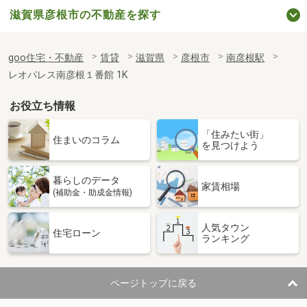
滋賀県彦根市の不動産を探す
goo住宅・不動産
賃貸
滋賀県
彦根市
南彦根駅
レオパレス南彦根１番館 1K
お役立ち情報
「住みたい街」
住まいのコラム
を見つけよう
暮らしのデータ
家賃相場
(補助金・助成金情報)
人気タウン
住宅ローン
ランキング
ページトップに戻る