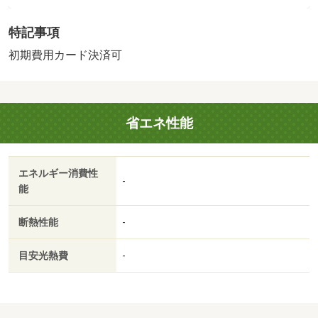
用必：賃貸保証料５９５８０円／単身者限定／子供不可／
特記事項
バストイレ別／エアコン／クロゼット／フローリング／Ｔ
Ｖインターホン／浴室乾燥機／室内洗濯置／シューズボッ
初期費用カード決済可
クス／システムキッチン／温水洗浄便座／２口コンロ／駐
輪場／宅配ボックス／敷金不要／照明付／電気コンロ／ロ
フト／全居室洋室／家電付／家具付／敷地内ごみ置き場／
省エネ性能
南西向き／プロパンガス／ＢＳ／ＩＴ重説 対応物件／初
期費用カード決済可／ビバシティ彦根（スーパー）まで１
４００ｍ／ファミリーマート彦根西今店（コンビニ）まで
エネルギー消費性
５００ｍ／スーパーマーケットバロー南彦根（スーパー）
-
能
まで１１００ｍ／彦根中央病院（病院）まで５５０ｍ／城
南小学校（小学校）まで６５０ｍ／南中学校（中学校）ま
断熱性能
-
で１４００ｍ/賃貸戸数:18戸
目安光熱費
-