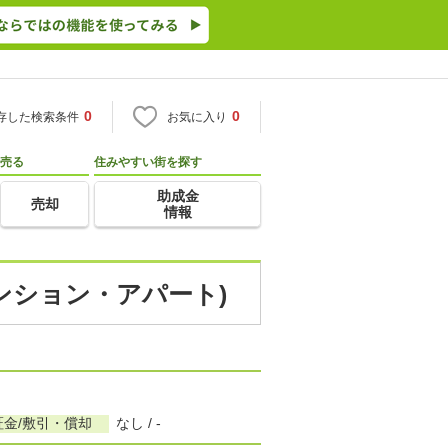
0
0
存した検索条件
お気に入り
売る
住みやすい街を探す
助成金
売却
情報
マンション・アパート)
証金/敷引・償却
なし / -