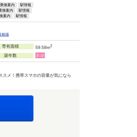
乗換案内
駅情報
乗換案内
駅情報
換案内
駅情報
賃相場
専有面積
2
59.58m
築年数
新築
ススメ！携帯スマホの容量が気になら