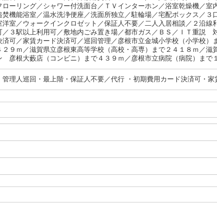
フローリング／シャワー付洗面台／ＴＶインターホン／浴室乾燥機／室
追焚機能浴室／温水洗浄便座／洗面所独立／駐輪場／宅配ボックス／３
室洋室／ウォークインクロゼット／保証人不要／二人入居相談／２沿線
可／３駅以上利用可／敷地内ごみ置き場／都市ガス／ＢＳ／ＩＴ重説 
決済可／家賃カード決済可／巡回管理／彦根市立金城小学校（小学校）
４２９ｍ／滋賀県立彦根東高等学校（高校・高専）まで２４１８ｍ／滋
ン 彦根大藪店（コンビニ）まで４３９ｍ／彦根市立病院（病院）まで１
・管理人巡回・最上階・保証人不要／代行 ・初期費用カード決済可・家