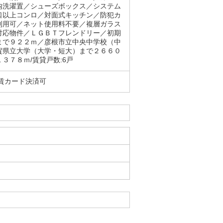
内洗濯置／シューズボックス／システム
口以上コンロ／対面式キッチン／防犯カ
利用可／ネット使用料不要／複層ガラス
対応物件／ＬＧＢＴフレンドリー／初期
まで９２２ｍ／彦根市立中央中学校（中
賀県立大学（大学・短大）まで２６６０
３７８ｍ/賃貸戸数:6戸
賃カード決済可