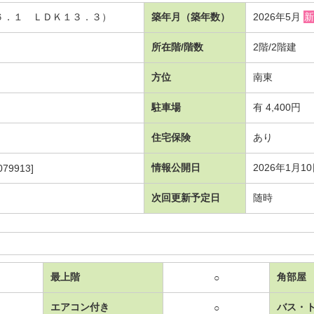
洋６．１ ＬＤＫ１３．３）
築年月（築年数）
2026年5月
新
所在階/階数
2階/2階建
方位
南東
駐車場
有 4,400円
住宅保険
あり
情報公開日
2026年1月1
79913]
次回更新予定日
随時
最上階
角部屋
○
エアコン付き
バス・
○