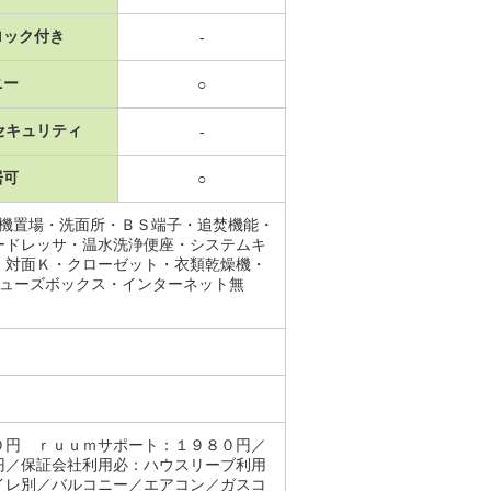
ロック付き
-
ニー
○
セキュリティ
-
居可
○
濯機置場・洗面所・ＢＳ端子・追焚機能・
ードレッサ・温水洗浄便座・システムキ
・対面Ｋ・クローゼット・衣類乾燥機・
シューズボックス・インターネット無
０円 ｒｕｕｍサポート：１９８０円／
円／保証会社利用必：ハウスリーブ利用
イレ別／バルコニー／エアコン／ガスコ