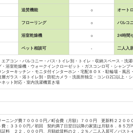
追焚機能
オート
○
フローリング
バルコ
○
浴室乾燥機
24時間
○
ペット相談可
二人入
-
・エアコン・バルコニー・バス･トイレ別・トイレ・収納スペース・洗
グ・浴室乾燥機・ウォークインクローゼット・ガスコンロ可・シャンプ
ウンターキッチン・モニタ付インターホン・宅配ＢＯＸ・駐輪場・風呂
複層ガラス・浴トイレ別・防犯カメラ・洗面所独立・コンロ2口以上・
ーネット対応・室内洗濯機置き場
リーニング費７００００円／町会費（月額）７００円 更新料２２００
ト費：３３００円／初回 契約満了日翌日以降の家賃は月額８．８５万
保証料 ２２，０００円、月額総賃料の２．２％／二人入居可／バスト