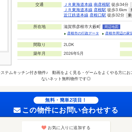
交通
ＪＲ東海道本線
南彦根駅
徒歩34分
ＪＲ東海道本線
彦根駅
徒歩3.6km
近江鉄道本線
彦根口駅
徒歩32分
乗
所在地
滋賀県彦根市大藪町
周辺地図
彦根市の行政データ
彦根市周辺の家
間取り
2LDK
築年月
2026年5月
システムキッチン付き物件♪ 動画をよく見る・ゲームをよくやる方にお
ないネット無料物件です◎
無料・簡単2項目！
この物件にお問い合わせする
お気に入りに追加する