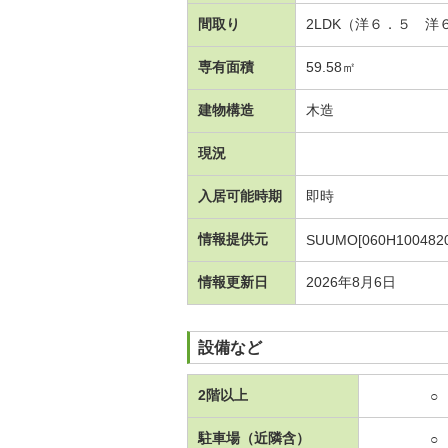
間取り
2LDK（洋６．５ 
専有面積
59.58㎡
建物構造
木造
現況
入居可能時期
即時
情報提供元
SUUMO[060H1004820
情報更新日
2026年8月6日
設備など
2階以上
○
駐車場（近隣含）
○