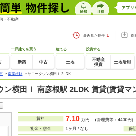
住宅・不動産
1
最近見た物件
保
一戸建てを買う
建てる
投資する
不動産
古
新築
中古
土地
土地活用
投資
市
>
南彦根駅
>
サニータウン横田Ｉ 2LDK
ン横田Ｉ 南彦根駅 2LDK 賃貸(賃貸
7.10
賃料
万円 (管理費等：4400円)
礼金・敷金
1ヶ月 / なし
保