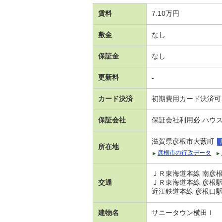
賃料
7.10万円
敷金
なし
保証金
なし
更新料
-
カード決済
初期費用カード決済可
保証会社
保証会社利用必 ハウ
滋賀県彦根市大藪町
所在地
彦根市の行政データ
ＪＲ東海道本線 南彦根
交通
ＪＲ東海道本線 彦根駅 
近江鉄道本線 彦根口駅
建物名
サニータウン横田Ｉ