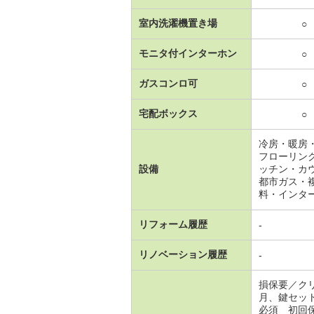
室内洗濯機置き場
○
モニタ付インターホン
○
ガスコンロ可
○
宅配ボックス
○
冷房・暖房
フローリン
設備
ッチン・カ
都市ガス・
料・インタ
リフォーム履歴
-
リノベーション履歴
-
損保要／ク
月、鍵セッ
必須 初回