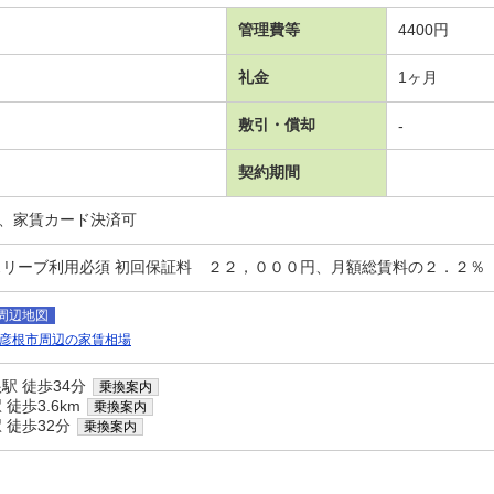
管理費等
4400円
礼金
1ヶ月
敷引・償却
-
契約期間
、家賃カード決済可
スリーブ利用必須 初回保証料 ２２，０００円、月額総賃料の２．２％
周辺地図
彦根市周辺の家賃相場
駅 徒歩34分
乗換案内
徒歩3.6km
乗換案内
 徒歩32分
乗換案内