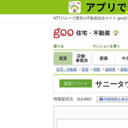
NTTグループ運営の不動産総合サイト goo
借りる
マンションを買う
店舗･
賃貸
新築
中
事業用
住宅・不動産
>
賃貸
>
関西
>
滋賀県
>
彦根
サニータウ
賃貸アパート
情報提供元
SUUMO
印刷画面を表示