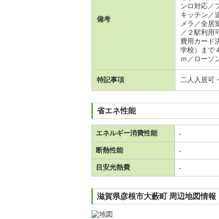
ンロ対応／
キッチン／
備考
メラ／全居
／２駅利用
費用カード
学校）まで
ｍ／ローソ
特記事項
二人入居可
省エネ性能
エネルギー消費性能
-
断熱性能
-
目安光熱費
-
滋賀県彦根市大藪町 周辺地図情報