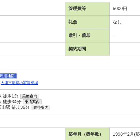
管理費等
5000円
礼金
なし
敷引・償却
-
契約期間
周辺地図
大津市周辺の家賃相場
 徒歩1分
乗換案内
 徒歩34分
乗換案内
山駅 徒歩35分
乗換案内
）
築年月（築年数）
1998年2月(