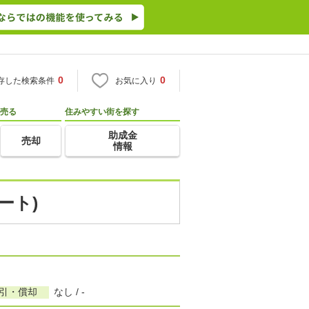
0
0
存した検索条件
お気に入り
売る
住みやすい街を探す
助成金
売却
情報
ート)
敷引・償却
なし / -