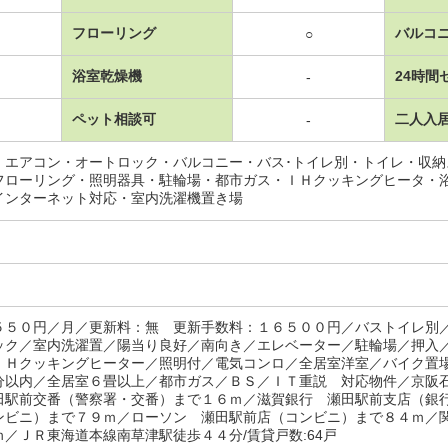
フローリング
バルコ
○
浴室乾燥機
24時間
-
ペット相談可
二人入
-
・エアコン・オートロック・バルコニー・バス･トイレ別・トイレ・収
フローリング・照明器具・駐輪場・都市ガス・ＩＨクッキングヒータ・
インターネット対応・室内洗濯機置き場
５５０円／月／更新料：無 更新手数料：１６５００円／バストイレ別
ック／室内洗濯置／陽当り良好／南向き／エレベーター／駐輪場／押入
ＩＨクッキングヒーター／照明付／電気コンロ／全居室洋室／バイク置
分以内／全居室６畳以上／都市ガス／ＢＳ／ＩＴ重説 対応物件／京阪
田駅前交番（警察署・交番）まで１６ｍ／滋賀銀行 瀬田駅前支店（銀
ンビニ）まで７９ｍ／ローソン 瀬田駅前店（コンビニ）まで８４ｍ／
／ＪＲ東海道本線南草津駅徒歩４４分/賃貸戸数:64戸