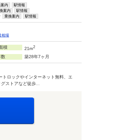
換案内
駅情報
換案内
駅情報
分
乗換案内
駅情報
賃相場
面積
2
21m
年数
築28年7ヶ月
ートロックやインターネット無料、エ
ストアなど徒歩...