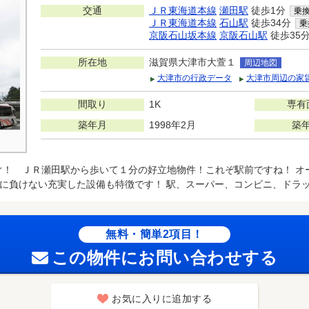
交通
ＪＲ東海道本線
瀬田駅
徒歩1分
乗
ＪＲ東海道本線
石山駅
徒歩34分
乗
京阪石山坂本線
京阪石山駅
徒歩35
所在地
滋賀県大津市大萱１
周辺地図
大津市の行政データ
大津市周辺の家
間取り
1K
専有
築年月
1998年2月
築
ぐ！ ＪＲ瀬田駅から歩いて１分の好立地物件！これぞ駅前ですね！ オ
に負けない充実した設備も特徴です！ 駅、スーパー、コンビニ、ドラッグ
無料・簡単2項目！
この物件にお問い合わせする
お気に入りに追加する