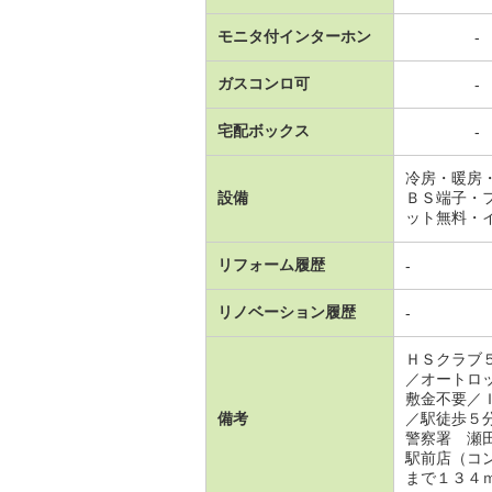
モニタ付インターホン
-
ガスコンロ可
-
宅配ボックス
-
冷房・暖房
設備
ＢＳ端子・
ット無料・
リフォーム履歴
-
リノベーション履歴
-
ＨＳクラブ
／オートロ
敷金不要／
備考
／駅徒歩５
警察署 瀬
駅前店（コ
まで１３４ｍ