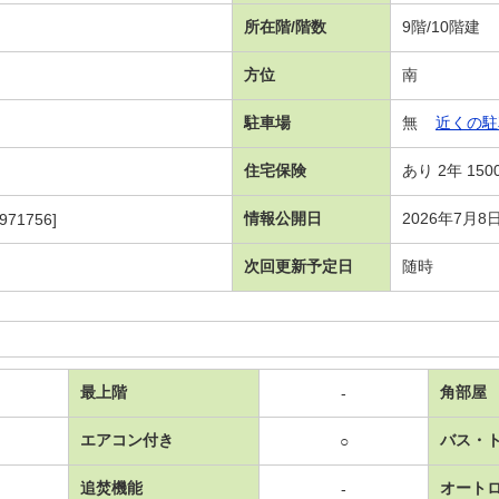
所在階/階数
9階/10階建
方位
南
駐車場
無
近くの駐
住宅保険
あり 2年 150
情報公開日
2026年7月8
971756]
次回更新予定日
随時
最上階
角部屋
-
エアコン付き
バス・
○
追焚機能
オート
-