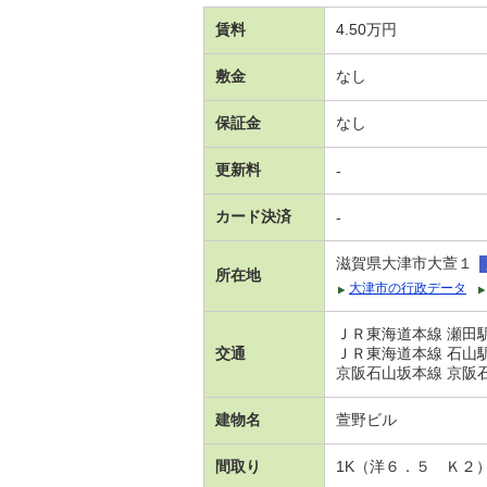
賃料
4.50万円
敷金
なし
保証金
なし
更新料
-
カード決済
-
滋賀県大津市大萱１
所在地
大津市の行政データ
ＪＲ東海道本線 瀬田駅
交通
ＪＲ東海道本線 石山駅
京阪石山坂本線 京阪石
建物名
萱野ビル
間取り
1K（洋６．５ Ｋ２