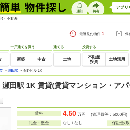
住宅・不動産
1
最近見た物件
保
一戸建てを買う
建てる
投資する
不動産
古
新築
中古
土地
土地活用
投資
市
>
瀬田駅
>
萱野ビル 1K
 瀬田駅 1K 賃貸(賃貸マンション・アパ
4.50
賃料
万円 (管理費等：5000円)
礼金・敷金
なし / なし
保証金/