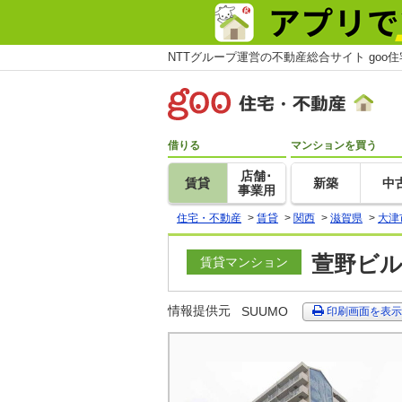
NTTグループ運営の不動産総合サイト goo
借りる
マンションを買う
店舗･
賃貸
新築
中
事業用
住宅・不動産
>
賃貸
>
関西
>
滋賀県
>
大津
萱野ビル
賃貸マンション
情報提供元
SUUMO
印刷画面を表示