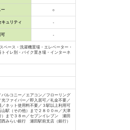
ニー
○
セキュリティ
-
居可
-
納スペース・洗濯機置場・エレベーター・
浴トイレ別・バイク置き場・インターネ
／バルコニー／エアコン／フローリング
／光ファイバー／即入居可／礼金不要／
場／ネット使用料不要／３駅以上利用可
石山駅（その他）まで２８００ｍ／大津
行）まで３８ｍ／セブンイレブン 瀬田
関西みらい銀行 瀬田駅前支店（銀行）