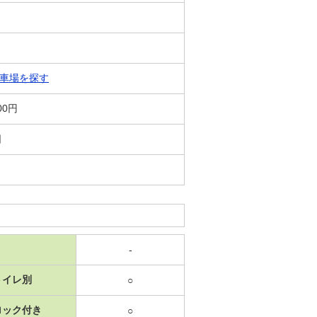
車場を探す
00円
日
-
トイレ別
○
ロック付き
○