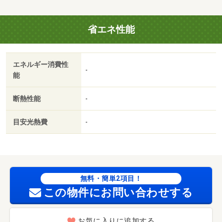
ＩＴ重説 対応物件／ファミリーマート 大津高砂店（コ
ンビニ）まで１００ｍ／大津南志賀郵便局（郵便局）まで
省エネ性能
２００ｍ／アヤハディオ 西大津店（ホームセンター）ま
で３００ｍ／松の実保育園（幼稚園・保育園）まで３１０
ｍ／大津市立 志賀幼稚園（幼稚園・保育園）まで４１０
エネルギー消費性
ｍ／ローソン 大津際川店（コンビニ）まで５００ｍ/賃貸
-
能
戸数:9戸
断熱性能
-
目安光熱費
-
無料・簡単2項目！
この物件にお問い合わせする
お気に入りに追加する