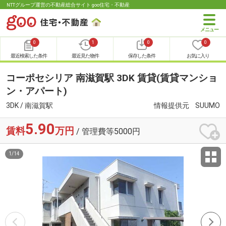
NTTグループ運営の不動産総合サイト goo住宅・不動産
0
1
0
0
最近検索した条件
最近見た物件
保存した条件
お気に入り
コーポセシリア 南滋賀駅 3DK 賃貸(賃貸マンショ
ン・アパート)
3DK / 南滋賀駅
情報提供元
SUUMO
5.90
賃料
万円
/ 管理費等5000円
1
/
14