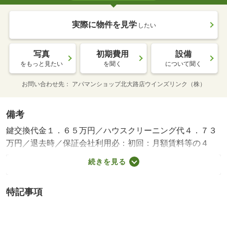
実際に物件を見学
したい
写真
初期費用
設備
をもっと見たい
を聞く
について聞く
お問い合わせ先
アパマンショップ北大路店ウインズリンク（株）
備考
鍵交換代金１．６５万円／ハウスクリーニング代４．７３
万円／退去時／保証会社利用必：初回：月額賃料等の４
０％、更新時：１．３万円／１年／平置駐／更新料：無
続きを見る
更新手数料：１１０００円／バストイレ別／バルコニー／
ガスコンロ対応／室内洗濯置／脱衣所／洗面所独立／駐輪
特記事項
場／押入／光ファイバー／即入居可／敷金１ヶ月／二人入
居相談／バイク置場／２駅利用可／駅徒歩５分以内／平面
駐車場／和室／都市ガス／高速ネット対応／礼金１ヶ月／