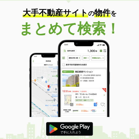
大手不動産サイト
物件
の
を
まとめて検索！