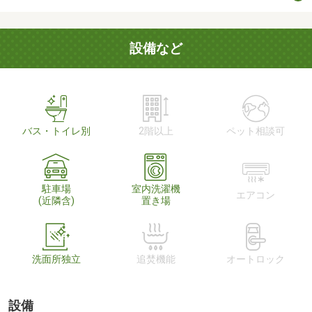
設備など
バス・トイレ別
2階以上
ペット相談可
駐車場
室内洗濯機
エアコン
(近隣含)
置き場
洗面所独立
追焚機能
オートロック
設備