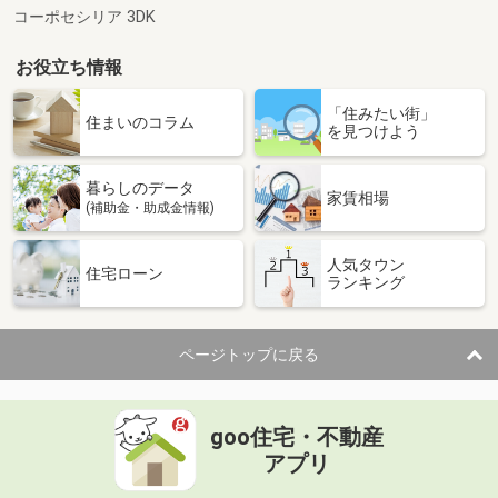
コーポセシリア 3DK
お役立ち情報
「住みたい街」
住まいのコラム
を見つけよう
暮らしのデータ
家賃相場
(補助金・助成金情報)
人気タウン
住宅ローン
ランキング
ページトップに戻る
goo住宅・不動産
アプリ