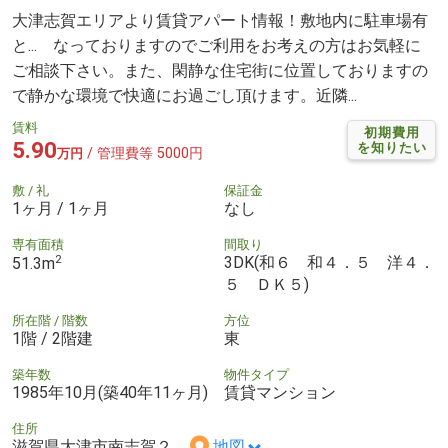
大津志賀エリアより賃貸アパート情報！敷地内に駐車場有
と... なっておりますのでご利用をお考えの方はお気軽に
ご相談下さい。また、閑静な住宅街に位置しておりますの
で静かな環境で快適にお過ごし頂けます。近隣...
賃料
初期費用
5.90
を知りたい
/ 管理費等 5000円
万円
敷 / 礼
保証金
1ヶ月 / 1ヶ月
なし
専有面積
間取り
2
3DK(和６ 和４．５ 洋４．
51.3m
５ ＤＫ５)
所在階 / 階数
方位
1階 / 2階建
東
築年数
物件タイプ
1985年10月(築40年11ヶ月)
賃貸マンション
住所
滋賀県大津市南志賀２
地図