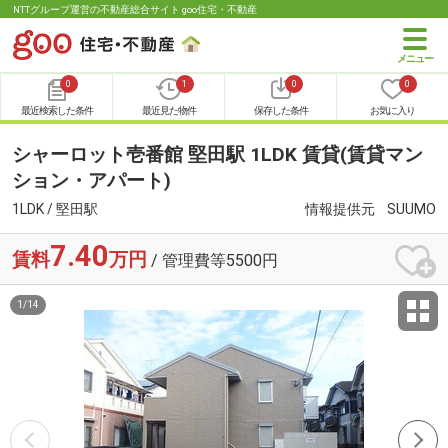
NTTグループ運営の不動産総合サイト goo住宅・不動産
0
1
0
0
最近検索した条件
最近見た物件
保存した条件
お気に入り
シャーロット壱番館 堅田駅 1LDK 賃貸(賃貸マン
ション・アパート)
1LDK / 堅田駅
情報提供元
SUUMO
7.40
賃料
万円
/ 管理費等5500円
1
/
14