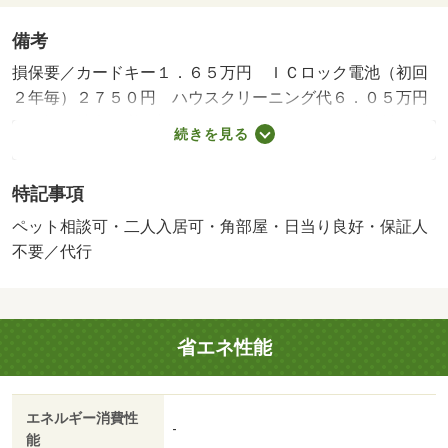
備考
損保要／カードキー１．６５万円 ＩＣロック電池（初回
２年毎）２７５０円 ハウスクリーニング代６．０５万円
／保証会社利用必：初回：３．５万円、月額：保証料とし
続きを見る
て月額賃料等の１％＋８００円／二人入居可／子供可／ペ
ット相談／更新料：新家賃１ヶ月／バストイレ別／バルコ
特記事項
ニー／エアコン／ガスコンロ対応／フローリング／シャワ
ー付洗面台／ＴＶインターホン／室内洗濯置／陽当り良好
ペット相談可・二人入居可・角部屋・日当り良好・保証人
／システムキッチン／追焚機能浴室／角住戸／温水洗浄便
不要／代行
座／脱衣所／洗面所独立／駐輪場／押入／敷金不要／３口
以上コンロ／対面式キッチン／ペット相談／全居室洋室／
ウォークインクロゼット／保証人不要／二人入居相談／２
省エネ性能
４時間緊急通報システム／カードキー／ネット使用料不要
／雨戸／３駅以上利用可／敷地内ごみ置き場／平面駐車場
／南西向き／セキュリティ会社加入済／全居室６畳以上／
エネルギー消費性
プロパンガス／ＢＳ／年内入居可／ＩＴ重説 対応物件／
-
能
業務スーパー 堅田店（スーパー）まで４５７ｍ／堅田小