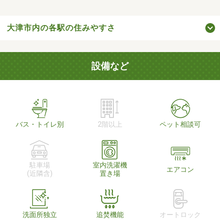
大津市内の各駅の住みやすさ
設備など
バス・トイレ別
2階以上
ペット相談可
駐車場
室内洗濯機
エアコン
(近隣含)
置き場
洗面所独立
追焚機能
オートロック