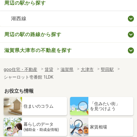
周辺の駅から探す
湖西線
周辺の駅の路線から探す
滋賀県大津市の不動産を探す
goo住宅・不動産
賃貸
滋賀県
大津市
堅田駅
シャーロット壱番館 1LDK
お役立ち情報
「住みたい街」
住まいのコラム
を見つけよう
暮らしのデータ
家賃相場
(補助金・助成金情報)