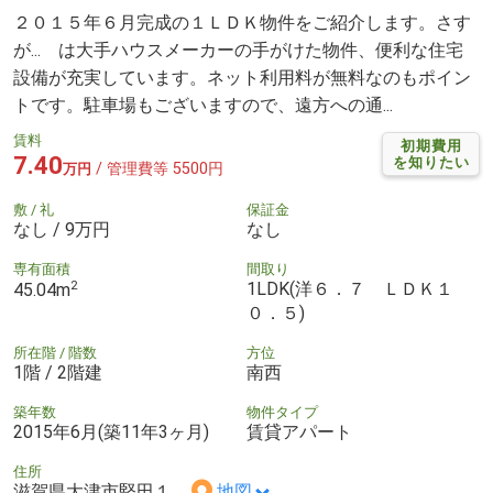
２０１５年６月完成の１ＬＤＫ物件をご紹介します。さす
が... は大手ハウスメーカーの手がけた物件、便利な住宅
設備が充実しています。ネット利用料が無料なのもポイン
トです。駐車場もございますので、遠方への通...
賃料
初期費用
7.40
を知りたい
/ 管理費等 5500円
万円
敷 / 礼
保証金
なし / 9万円
なし
専有面積
間取り
2
1LDK(洋６．７ ＬＤＫ１
45.04m
０．５)
所在階 / 階数
方位
1階 / 2階建
南西
築年数
物件タイプ
2015年6月(築11年3ヶ月)
賃貸アパート
住所
滋賀県大津市堅田１
地図