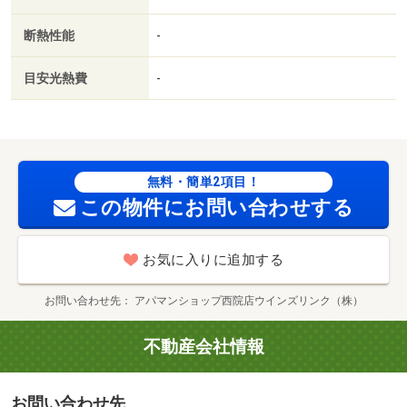
学校（小学校）まで５８９ｍ／大津本堅田郵便局（郵便
断熱性能
-
局）まで８１１ｍ／堅田中学校（中学校）まで８８４ｍ／
ホームセンターアヤハディオ 堅田店（ホームセンター）
目安光熱費
-
まで１０００ｍ／滋賀銀行 堅田駅前支店（銀行）まで１
１００ｍ/賃貸戸数:16戸
無料・簡単2項目！
この物件にお問い合わせする
お気に入りに追加する
お問い合わせ先
アパマンショップ西院店ウインズリンク（株）
不動産会社情報
お問い合わせ先