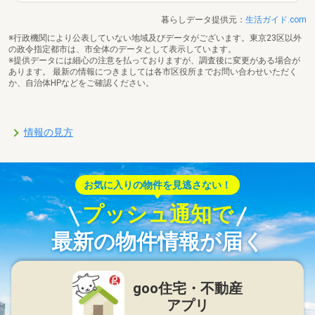
暮らしデータ提供元：
生活ガイド.com
※行政機関により公表していない地域及びデータがございます。東京23区以外
の政令指定都市は、市全体のデータとして表示しています。
※提供データには細心の注意を払っておりますが、調査後に変更がある場合が
あります。 最新の情報につきましては各市区役所までお問い合わせいただく
か、自治体HPなどをご確認ください。
情報の見方
お気に入りの物件を見逃さない！
プッシュ通知で
最新の物件情報が届く
goo住宅・不動産
アプリ