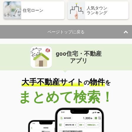
人気タウン
住宅ローン
ランキング
ページトップに戻る
goo住宅・不動産
アプリ
大手不動産サイト
物件
の
を
まとめて検索！