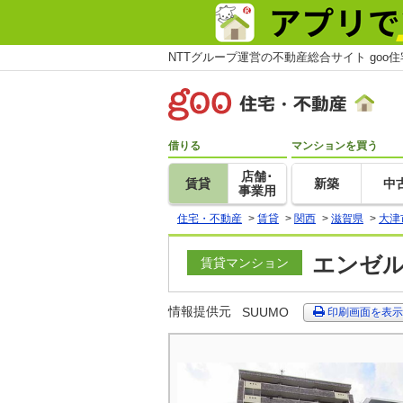
NTTグループ運営の不動産総合サイト goo
借りる
マンションを買う
店舗･
賃貸
新築
中
事業用
住宅・不動産
>
賃貸
>
関西
>
滋賀県
>
大津
エンゼル
賃貸マンション
情報提供元
SUUMO
印刷画面を表示