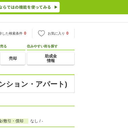
0
0
存した検索条件
お気に入り
売る
住みやすい街を探す
助成金
売却
情報
マンション・アパート)
金/敷引・償却
なし / -