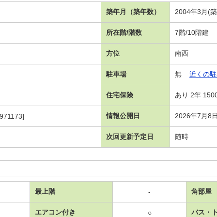
）
築年月（築年数）
2004年3月(
所在階/階数
7階/10階建
方位
南西
駐車場
無
近くの駐
住宅保険
あり 2年 150
情報公開日
2026年7月8
971173]
次回更新予定日
随時
最上階
角部屋
-
エアコン付き
バス・
○