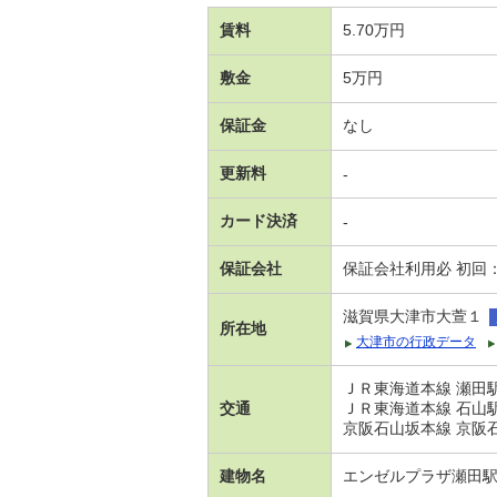
賃料
5.70万円
敷金
5万円
保証金
なし
更新料
-
カード決済
-
保証会社
保証会社利用必 初回
滋賀県大津市大萱１
所在地
大津市の行政データ
ＪＲ東海道本線 瀬田駅
交通
ＪＲ東海道本線 石山駅
京阪石山坂本線 京阪石
建物名
エンゼルプラザ瀬田