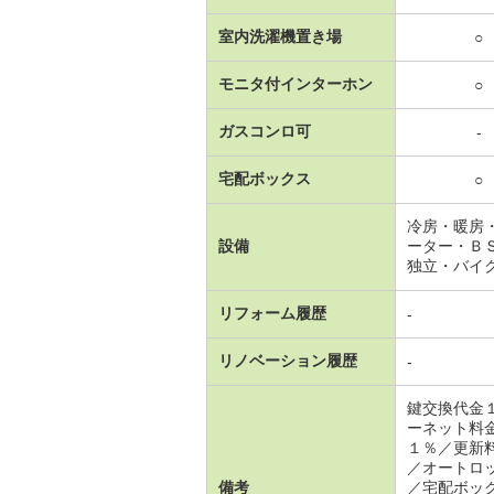
室内洗濯機置き場
○
モニタ付インターホン
○
ガスコンロ可
-
宅配ボックス
○
冷房・暖房
設備
ーター・Ｂ
独立・バイ
リフォーム履歴
-
リノベーション履歴
-
鍵交換代金
ーネット料
１％／更新
／オートロ
備考
／宅配ボッ