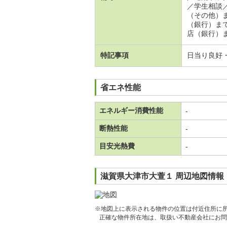
／学生相談
（その他）
（銀行）ま
店（銀行）ま
特記事項
日当り良好
省エネ性能
エネルギー消費性能
-
断熱性能
-
目安光熱費
-
滋賀県大津市大萱１ 周辺地図情報
※地図上に表示される物件の位置は付近住所に
正確な物件所在地は、取扱い不動産会社にお問