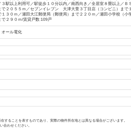
／３駅以上利用可／駅徒歩１０分以内／南西向き／全居室８畳以上／Ｂ
まで２０５５ｍ／セブンイレブン 大津大萱３丁目店（コンビニ）まで
で１３０ｍ／瀬田大江郵便局（郵便局）まで２２０ｍ／瀬田小学校（小
で２９０ｍ/賃貸戸数:109戸
・オール電化
所在することを表すものであり、実際の物件所在地とは異なる場合がございます。
い合わせください。