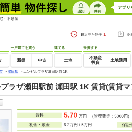
住宅・不動産
1
最近見た物件
保
一戸建てを買う
建てる
投資する
不動産
古
新築
中古
土地
土地活用
投資
市
>
瀬田駅
>
エンゼルプラザ瀬田駅前 1K
プラザ瀬田駅前 瀬田駅 1K 賃貸(賃貸
5.70
賃料
万円 (管理費等：5000円)
礼金・敷金
6.2万円 / 5万円
保証