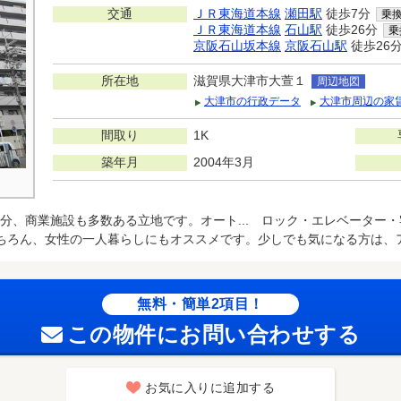
交通
ＪＲ東海道本線
瀬田駅
徒歩7分
乗
ＪＲ東海道本線
石山駅
徒歩26分
乗
京阪石山坂本線
京阪石山駅
徒歩26
所在地
滋賀県大津市大萱１
周辺地図
大津市の行政データ
大津市周辺の家
間取り
1K
築年月
2004年3月
分、商業施設も多数ある立地です。オート... ロック・エレベーター
ちろん、女性の一人暮らしにもオススメです。少しでも気になる方は、アパ
無料・簡単2項目！
この物件にお問い合わせする
お気に入りに追加する