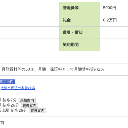
管理費等
5000円
礼金
6.2万円
敷引・償却
-
契約期間
：月額賃料等の50％、月額：保証料として月額賃料等の1％
周辺地図
大津市周辺の家賃相場
 徒歩7分
乗換案内
 徒歩26分
乗換案内
山駅 徒歩26分
乗換案内
駅前