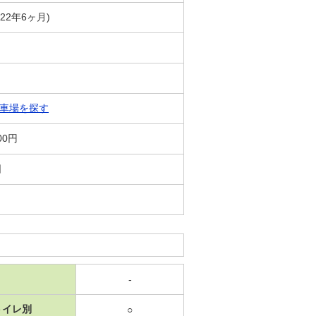
築22年6ヶ月)
車場を探す
00円
日
-
トイレ別
○