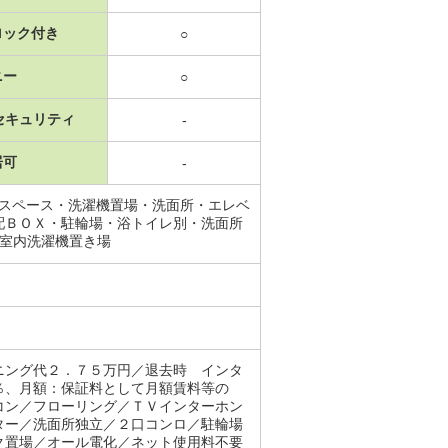
ロック付き
○
ニー
○
セキュリティ
-
居可
-
納スペース・洗濯機置場・洗面所・エレベ
配ＢＯＸ・駐輪場・浴トイレ別・洗面所
・室内洗濯機置き場
ニング代２．７５万円／退去時 インタ
％、月額：保証料として月額賃料等の
コン／フローリング／ＴＶインターホン
ター／洗面所独立／２口コンロ／駐輪場
ク置場／オール電化／ネット使用料不要