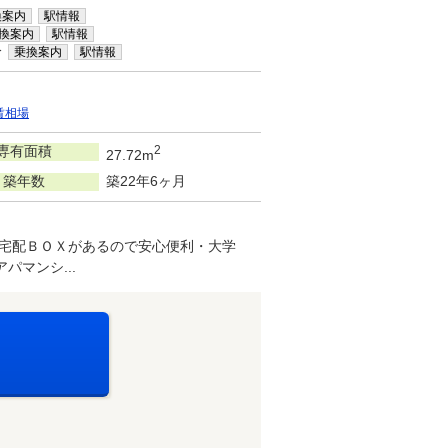
換案内
駅情報
換案内
駅情報
分
乗換案内
駅情報
賃相場
専有面積
2
27.72m
築年数
築22年6ヶ月
・宅配ＢＯＸがあるので安心便利・大学
マンシ...