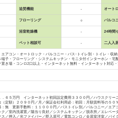
追焚機能
オート
-
フローリング
バルコ
○
浴室乾燥機
24時間
-
ペット相談可
二人入
-
・エアコン・オートロック・バルコニー・バス･トイレ別・トイレ・収
Ｓ端子・フローリング・システムキッチン・モニタ付インターホン・宅
ク置き場・コンロ2口以上・インターネット無料・インターネット対応
１．６５万円 インターネット初回設定費用３３００円／ハウスクリー
金（定額）２０９０円／月／保証会社利用必：初回：月額賃料等の５０
料：無 更新手数料：１１０００円／バストイレ別／バルコニー／エア
ック／室内洗濯置／陽当り良好／システムキッチン／脱衣所／エレベー
クス／押入／光ファイバー／即入居可／電気コンロ／全居室洋室／バイ