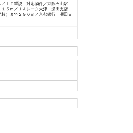
Ｓ／ＩＴ重説 対応物件／京阪石山駅
１１５ｍ／ＪＡレーク大津 瀬田支店
学校）まで２９０ｍ／京都銀行 瀬田支