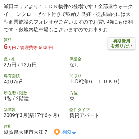
瀬田エリアより１ＬＤＫ物件の登場です！全部屋ウォーク
イ... ンクローゼット付きで収納力良好・徒歩圏内には大
型商業施設のフォレオがございますのでお買い物にも便利
です・敷地内駐車場もございますのでお車をお...
賃料
初期費用
6
を知りたい
/ 管理費等 6000円
万円
敷 / 礼
保証金
2万円 / 12万円
なし
専有面積
間取り
2
1LDK(洋６ ＬＤＫ９)
40.07m
所在階 / 階数
方位
1階 / 2階建
東
築年数
物件タイプ
2009年3月(築17年6ヶ月)
賃貸アパート
住所
滋賀県大津市大江７
地図