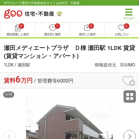
NTTグループ運営の不動産総合サイト goo住宅・不動産
0
1
0
0
最近検索した条件
最近見た物件
保存した条件
お気に入り
瀬田メディエートプラザ Ｄ棟 瀬田駅 1LDK 賃貸
(賃貸マンション・アパート)
1LDK / 瀬田駅
情報提供元
SUUMO
6
賃料
万円
/ 管理費等6000円
1
/
14