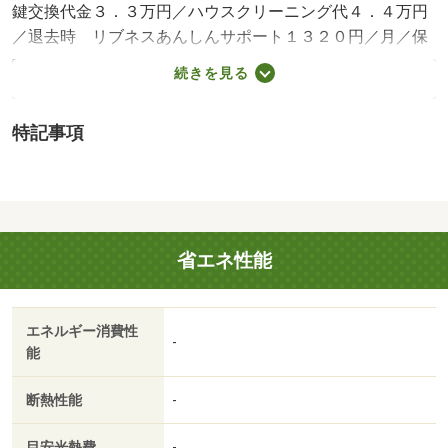
鍵交換代金３．３万円／ハウスクリーニング代４．４万円
／退去時 リブネスあんしんサポート１３２０円／月／保
証会社利用必：初回：月額賃料等の５０％、月額：保証料
続きを見る
として月額賃料等の１．３％（初回保証料は最低保証料１
５０００円、月額保証料は最低保証料３００円）／平置駐
特記事項
／更新料：４００００円／バストイレ別／バルコニー／エ
アコン／ガスコンロ対応／シャワー付洗面台／ＴＶインタ
ーホン／浴室乾燥機／室内洗濯置／温水洗浄便座／洗面所
独立／２口コンロ／駐輪場／押入／全居室洋室／ウォーク
インクロゼット／二人入居相談／雨戸／３駅以上利用可／
省エネ性能
平面駐車場／全居室６畳以上／プロパンガス／ＢＳ／年内
入居可／ＩＴ重説 対応物件／瀬田中学校（中学校）まで
１００ｍ／関西アーバン銀行フォレオ大津一里山店（銀
エネルギー消費性
行）まで３００ｍ／マツモトキヨシフォレオ大津一里山店
-
能
（ドラッグストア）まで４００ｍ／滋賀銀行瀬田支店（銀
行）まで６５０ｍ／ローソン大津一里山店（コンビニ）ま
断熱性能
-
で７５０ｍ／大津瀬田郵便局（郵便局）まで９００ｍ/賃貸
戸数:8戸
目安光熱費
-