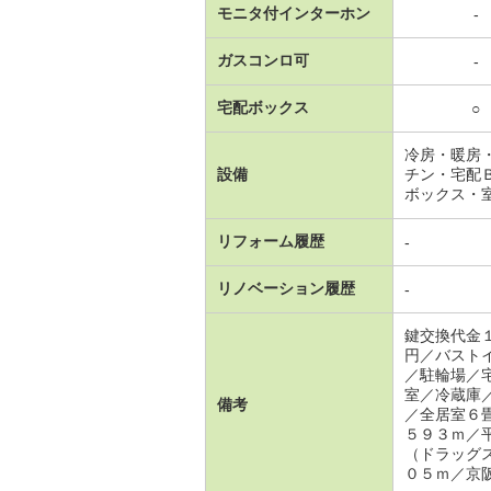
モニタ付インターホン
-
ガスコンロ可
-
宅配ボックス
○
冷房・暖房
設備
チン・宅配
ボックス・
リフォーム履歴
-
リノベーション履歴
-
鍵交換代金
円／バスト
／駐輪場／
室／冷蔵庫
備考
／全居室６
５９３ｍ／
（ドラッグ
０５ｍ／京阪