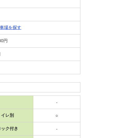
車場を探す
80円
日
-
トイレ別
○
ロック付き
-