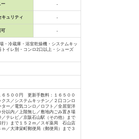
ニー
-
セキュリティ
-
居可
-
置場・冷蔵庫・浴室乾燥機・システムキッ
浴トイレ別・コンロ2口以上・シューズ
１６５００円 更新手数料：１６５００
ックス／システムキッチン／２口コンロ
ーター／電気コンロ／ロフト／全居室洋
０分以内／上階無し／敷地内ごみ置き場
件／テレビ／京阪石山駅（その他）まで
銀行）まで１５２ｍ／スギ薬局 石山店
４ｍ／大津栄町郵便局（郵便局）まで３