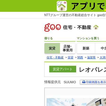
NTTグループ運営の不動産総合サイト goo
借りる
マンションを買う
店舗･
賃貸
新築
中
事業用
住宅・不動産
>
賃貸
>
関西
>
滋賀県
>
大津
レオパレス
賃貸アパート
情報提供元
SUUMO
印刷画面を表示