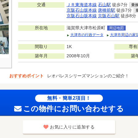
交通
ＪＲ東海道本線
石山駅
徒歩7分
乗
京阪石山坂本線
唐橋前駅
徒歩7分
京阪石山坂本線
京阪石山駅
徒歩8分
所在地
滋賀県大津市松原町
周辺地図
大津市の行政データ
大津市周辺の家
間取り
1K
専有
築年月
2008年10月
築
おすすめポイント
レオパレスシリーズマンションのご紹介！
無料・簡単2項目！
この物件にお問い合わせする
お気に入りに追加する