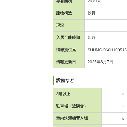
専有面積
20.81㎡
建物構造
鉄骨
現況
入居可能時期
即時
情報提供元
SUUMO[060H100515
情報更新日
2026年8月7日
設備など
2階以上
○
駐車場（近隣含）
-
室内洗濯機置き場
○