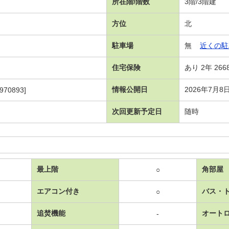
所在階/階数
3階/3階建
方位
北
駐車場
無
近くの駐
住宅保険
あり 2年 266
情報公開日
2026年7月8
970893]
次回更新予定日
随時
最上階
角部屋
○
エアコン付き
バス・
○
追焚機能
オート
-