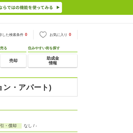
0
0
存した検索条件
お気に入り
売る
住みやすい街を探す
助成金
売却
情報
ョン・アパート)
敷引・償却
なし / -