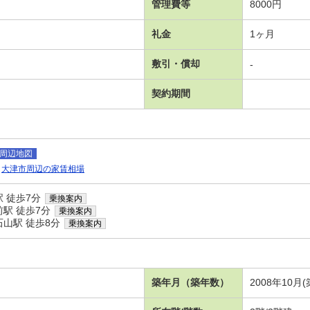
管理費等
8000円
礼金
1ヶ月
敷引・償却
-
契約期間
周辺地図
大津市周辺の家賃相場
 徒歩7分
乗換案内
駅 徒歩7分
乗換案内
山駅 徒歩8分
乗換案内
）
築年月（築年数）
2008年10月(