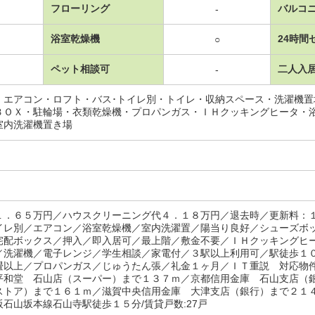
フローリング
バルコ
-
浴室乾燥機
24時間
○
ペット相談可
二人入
-
・エアコン・ロフト・バス･トイレ別・トイレ・収納スペース・洗濯機
ＢＯＸ・駐輪場・衣類乾燥機・プロパンガス・ＩＨクッキングヒータ・
室内洗濯機置き場
１．６５万円／ハウスクリーニング代４．１８万円／退去時／更新料：
イレ別／エアコン／浴室乾燥機／室内洗濯置／陽当り良好／シューズボ
宅配ボックス／押入／即入居可／最上階／敷金不要／ＩＨクッキングヒ
／洗濯機／電子レンジ／学生相談／家電付／３駅以上利用可／駅徒歩１
畳以上／プロパンガス／じゅうたん張／礼金１ヶ月／ＩＴ重説 対応物
平和堂 石山店（スーパー）まで１３７ｍ／京都信用金庫 石山支店（
ストア）まで１６１ｍ／滋賀中央信用金庫 大津支店（銀行）まで２１
石山坂本線石山寺駅徒歩１５分/賃貸戸数:27戸