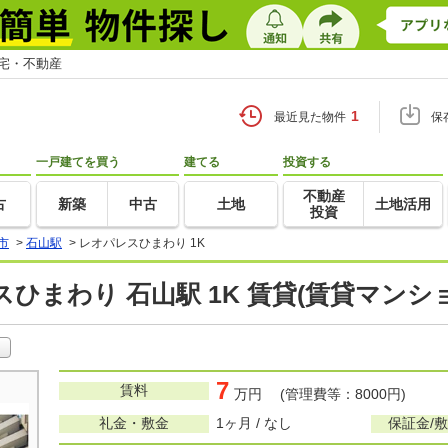
住宅・不動産
1
最近見た物件
保
一戸建てを買う
建てる
投資する
不動産
古
新築
中古
土地
土地活用
投資
市
>
石山駅
>
レオパレスひまわり 1K
ひまわり 石山駅 1K 賃貸(賃貸マンシ
7
賃料
万円 (管理費等：8000円)
礼金・敷金
1ヶ月 / なし
保証金/