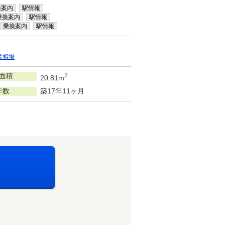
換案内
駅情報
乗換案内
駅情報
乗換案内
駅情報
賃相場
面積
2
20.81m
年数
築17年11ヶ月