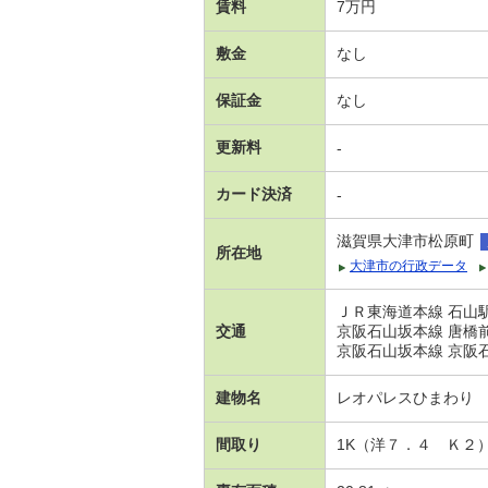
賃料
7万円
敷金
なし
保証金
なし
更新料
-
カード決済
-
滋賀県大津市松原町
所在地
大津市の行政データ
ＪＲ東海道本線 石山駅
交通
京阪石山坂本線 唐橋前
京阪石山坂本線 京阪石
建物名
レオパレスひまわり
間取り
1K（洋７．４ Ｋ２