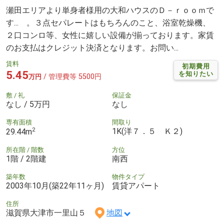
瀬田エリアより単身者様用の大和ハウスのＤ－ｒｏｏｍで
す... 。３点セパレートはもちろんのこと、浴室乾燥機、
２口コンロ等、女性に嬉しい設備が揃っております。家賃
のお支払はクレジット決済となります。お問い...
賃料
初期費用
5.45
を知りたい
/ 管理費等 5500円
万円
敷 / 礼
保証金
なし / 5万円
なし
専有面積
間取り
2
1K(洋７．５ Ｋ２)
29.44m
所在階 / 階数
方位
1階 / 2階建
南西
築年数
物件タイプ
2003年10月(築22年11ヶ月)
賃貸アパート
住所
滋賀県大津市一里山５
地図