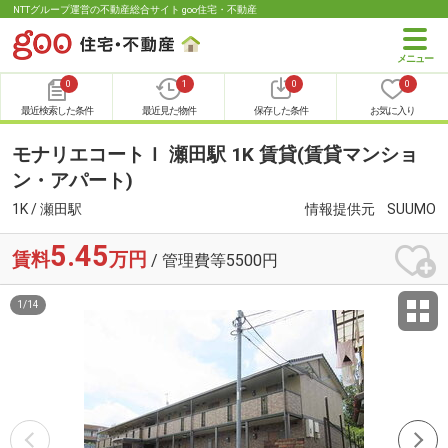
NTTグループ運営の不動産総合サイト goo住宅・不動産
0
1
0
0
最近検索した条件
最近見た物件
保存した条件
お気に入り
モナリエコートＩ 瀬田駅 1K 賃貸(賃貸マンショ
ン・アパート)
1K / 瀬田駅
情報提供元
SUUMO
5.45
賃料
万円
/ 管理費等5500円
1
/
14