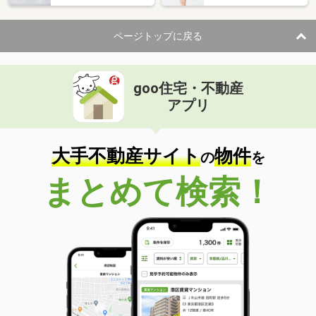
ページトップに戻る
goo住宅・不動産
アプリ
大手不動産サイト
物件
の
を
まとめて検索！