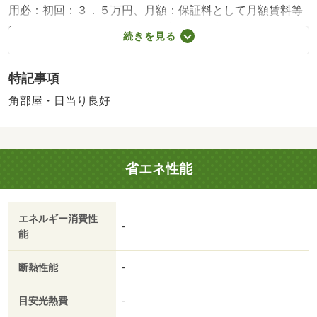
用必：初回：３．５万円、月額：保証料として月額賃料等
の１％＋８００円／平置駐／更新料：新家賃１ヶ月／バス
続きを見る
トイレ別／バルコニー／エアコン／ガスコンロ対応／フロ
ーリング／ＴＶインターホン／浴室乾燥機／室内洗濯置／
特記事項
陽当り良好／シューズボックス／システムキッチン／追焚
機能浴室／角住戸／温水洗浄便座／脱衣所／洗面所独立／
角部屋・日当り良好
駐輪場／押入／即入居可／敷金不要／全居室洋室／床下収
納／雨戸／３駅以上利用可／平面駐車場／南西向き／全居
室６畳以上／プロパンガス／ＢＳ／ＩＴ重説 対応物件／
省エネ性能
わくわく広場 フォレオ大津一里山店（スーパー）まで１
７５ｍ／マツモトキヨシ フォレオ大津一里山店（ドラッ
グストア）まで２２４ｍ／セブンイレブン 大津大江７丁
エネルギー消費性
目店（コンビニ）まで４０７ｍ／大津瀬田郵便局（郵便
-
能
局）まで７６１ｍ／瀬田東小学校（小学校）まで８４３ｍ
／関西みらい銀行 瀬田駅前支店（銀行）まで１１００ｍ
断熱性能
-
／京阪石山坂本線石山寺駅徒歩３５分/賃貸戸数:14戸
目安光熱費
-