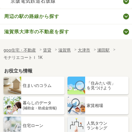
京阪電気鉄道石坂線
周辺の駅の路線から探す
滋賀県大津市の不動産を探す
goo住宅・不動産
賃貸
滋賀県
大津市
瀬田駅
モナリエコートＩ 1K
お役立ち情報
「住みたい街」
住まいのコラム
を見つけよう
暮らしのデータ
家賃相場
(補助金・助成金情報)
人気タウン
住宅ローン
ランキング